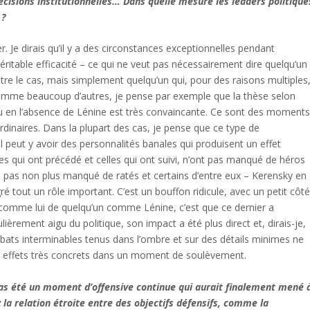
cisions institutionnelles… Dans quelle mesure les leaders politique
 ?
Je dirais qu’il y a des circonstances exceptionnelles pendant
éritable efficacité – ce qui ne veut pas nécessairement dire quelqu’un
être le cas, mais simplement quelqu’un qui, pour des raisons multiples
omme beaucoup d’autres, je pense par exemple que la thèse selon
eu en l’absence de Lénine est très convaincante. Ce sont des moment
rdinaires. Dans la plupart des cas, je pense que ce type de
il peut y avoir des personnalités banales qui produisent un effet
es qui ont précédé et celles qui ont suivi, n’ont pas manqué de héros
 pas non plus manqué de ratés et certains d’entre eux – Kerensky en
é tout un rôle important. C’est un bouffon ridicule, avec un petit côt
n comme lui de quelqu’un comme Lénine, c’est que ce dernier a
ièrement aigu du politique, son impact a été plus direct et, dirais-je,
ébats interminables tenus dans l’ombre et sur des détails minimes ne
es effets très concrets dans un moment de soulèvement.
pas été un moment d’offensive continue qui aurait finalement mené 
z la relation étroite entre des objectifs défensifs, comme la