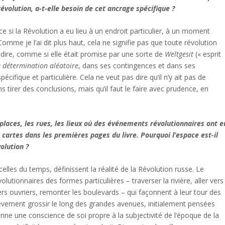
évolution, a-t-elle besoin de cet ancrage spécifique ?
 si la Révolution a eu lieu à un endroit particulier, à un moment
 Comme je l’ai dit plus haut, cela ne signifie pas que toute révolution
prédire, comme si elle était promise par une sorte de
Weltgesit
(« esprit
 détermination aléatoire
, dans ses contingences et dans ses
ifique et particulière. Cela ne veut pas dire qu’il n’y ait pas de
irer des conclusions, mais qu’il faut le faire avec prudence, en
 places, les rues, les lieux où des événements révolutionnaires ont e
 cartes dans les premières pages du livre. Pourquoi l’espace est-il
olution ?
elles du temps, définissent la réalité de la Révolution russe. Le
lutionnaires des formes particulières – traverser la rivière, aller vers
tiers ouvriers, remonter les boulevards – qui façonnent à leur tour des
ulèvement grossir le long des grandes avenues, initialement pensées
ne une conscience de soi propre à la subjectivité de l’époque de la