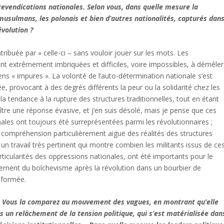
vendications nationales. Selon vous, dans quelle mesure la
musulmans, les polonais et bien d’autres nationalités, capturés dan
évolution ?
ntribuée par » celle-ci – sans vouloir jouer sur les mots. Les
sont extrêmement imbriquées et difficiles, voire impossibles, à démêler
ens « impures ». La volonté de l’auto-détermination nationale s’est
 provocant à des degrés différents la peur ou la solidarité chez les
la tendance à la rupture des structures traditionnelles, tout en étant
re une réponse évasive, et j’en suis désolé, mais je pense que ces
nales ont toujours été surreprésentées parmi les révolutionnaires ;
e compréhension particulièrement aiguë des réalités des structures
é un travail très pertinent qui montre combien les militants issus de ce
ticularités des oppressions nationales, ont été importants pour le
rement du bolchevisme après la révolution dans un bourbier de
éformée.
ion. Vous la comparez au mouvement des vagues, en montrant qu’elle
 un relâchement de la tension politique, qui s’est matérialisée dan