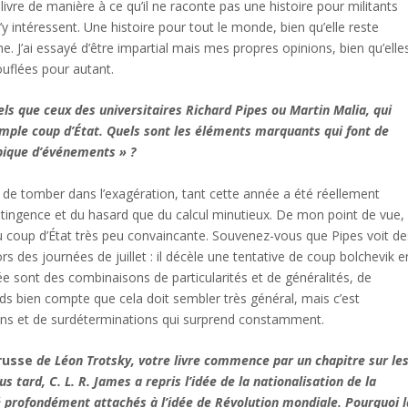
le livre de manière à ce qu’il ne raconte pas une histoire pour militants
y intéressent. Une histoire pour tout le monde, bien qu’elle reste
e. J’ai essayé d’être impartial mais mes propres opinions, bien qu’elle
uflées pour autant.
 tels que ceux des universitaires Richard Pipes ou Martin Malia, qui
mple coup d’État. Quels sont les éléments marquants qui font de
pique d’événements » ?
ile de tomber dans l’exagération, tant cette année a été réellement
 contingence et du hasard que du calcul minutieux. De mon point de vue,
u coup d’État très peu convaincante. Souvenez-vous que Pipes voit de
s des journées de juillet : il décèle une tentative de coup bolchevik e
e sont des combinaisons de particularités et de généralités, de
nds bien compte que cela doit sembler très général, mais c’est
ns et de surdéterminations qui surprend constamment.
 russe
de Léon Trotsky, votre livre commence par un chapitre sur le
 tard, C. L. R. James a repris l’idée de la nationalisation de la
é profondément attachés à l’idée de Révolution mondiale. Pourquoi l