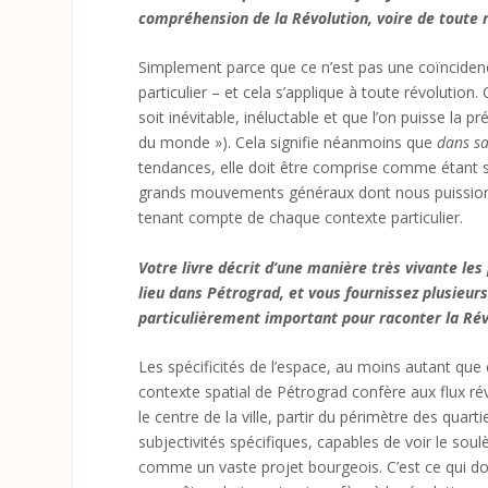
compréhension de la Révolution, voire de toute r
Simplement parce que ce n’est pas une coïncidence
particulier – et cela s’applique à toute révolution.
soit inévitable, inéluctable et que l’on puisse la 
du monde »). Cela signifie néanmoins que
dans sa
tendances, elle doit être comprise comme étant spéc
grands mouvements généraux dont nous puissions t
tenant compte de chaque contexte particulier.
Votre livre décrit d’une manière très vivante les
lieu dans Pétrograd, et vous fournissez plusieurs
particulièrement important pour raconter la Rév
Les spécificités de l’espace, au moins autant que c
contexte spatial de Pétrograd confère aux flux révo
le centre de la ville, partir du périmètre des quar
subjectivités spécifiques, capables de voir le so
comme un vaste projet bourgeois. C’est ce qui don