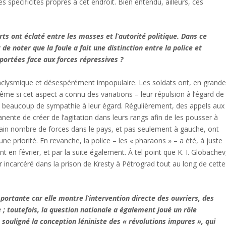
s spécificités propres à cet endroit. Bien entendu, ailleurs, ces
rts ont éclaté entre les masses et l’autorité politique. Dans ce
de noter que la foule a fait une distinction entre la police et
ortées face aux forces répressives ?
taclysmique et désespérément impopulaire. Les soldats ont, en grand
ême si cet aspect a connu des variations – leur répulsion à l’égard de
ité beaucoup de sympathie à leur égard. Régulièrement, des appels aux
ente de créer de l’agitation dans leurs rangs afin de les pousser à
rtain nombre de forces dans le pays, et pas seulement à gauche, ont
 priorité. En revanche, la police – les « pharaons » – a été, à juste
ent en février, et par la suite également. À tel point que K. I. Globachev
er incarcéré dans la prison de Kresty à Pétrograd tout au long de cette
portante car elle montre l’intervention directe des ouvriers, des
e ; toutefois, la question nationale a également joué un rôle
 souligné la conception léniniste des « révolutions impures », qui