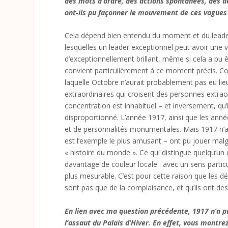
des mots d’ordre, des actions spontanées, des dé
ont-ils pu façonner le mouvement de ces vagues
Cela dépend bien entendu du moment et du leader. 
lesquelles un leader exceptionnel peut avoir une v
d’exceptionnellement brillant, même si cela a pu 
convient particulièrement à ce moment précis. C
laquelle Octobre n’aurait probablement pas eu li
extraordinaires qui croisent des personnes extrao
concentration est inhabituel – et inversement, qu’
disproportionné. L’année 1917, ainsi que les anné
et de personnalités monumentales. Mais 1917 n’a
est l’exemple le plus amusant – ont pu jouer malgr
« histoire du monde ». Ce qui distingue quelqu’u
davantage de couleur locale : avec un sens particul
plus mesurable. C’est pour cette raison que les d
sont pas que de la complaisance, et qu’ils ont d
En lien avec ma question précédente, 1917 n’a 
l’assaut du Palais d’Hiver. En effet, vous montre