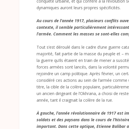
conquête urbaine, et qui confère à la révolution se
dynamiques auront leurs propres spécificités.
Au cours de l’année 1917, plusieurs conflits ouve
contexte, il semble particulièrement intéressant 
l’armée. Comment les masses se sont-elles comp
Tout s’est déroulé dans le cadre d’une guerre ca
majorité, fait partie de la masse du peuple et – m
la guerre qu’ils étaient en train de mener a susc
forces armées sont lancés, dans la volonté perman
rejoindre un camp politique. Après février, un ce
considéré ces actions au sein de l’armée comme une
titre, la cible de la colère populaire, particulièrem
un ancien dirigeant de l’Okhrana, a choisi de rest
année, tant il craignait la colère de la rue.
À gauche, l’année révolutionnaire de 1917 est im
soldats et des paysans dans le cours de l’histoir
important. Dans cette optique, Etienne Balibar a