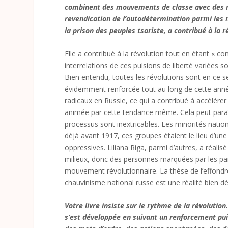
combinent des mouvements de classe avec des re
revendication de l’autodétermination parmi les 
la prison des peuples tsariste, a contribué à la r
Elle a contribué à la révolution tout en étant « co
interrelations de ces pulsions de liberté variées 
Bien entendu, toutes les révolutions sont en ce s
évidemment renforcée tout au long de cette année,
radicaux en Russie, ce qui a contribué à accélérer 
animée par cette tendance même. Cela peut paraît
processus sont inextricables. Les minorités natio
déjà avant 1917, ces groupes étaient le lieu d’un
oppressives. Liliana Riga, parmi d’autres, a réalis
milieux, donc des personnes marquées par les par
mouvement révolutionnaire. La thèse de l’effond
chauvinisme national russe est une réalité bien d
Votre livre insiste sur le rythme de la révolut
s’est développée en suivant un renforcement puis