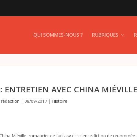
QUI SOMMES-NOUS ?
RUBRIQUES
R
 ENTRETIEN AVEC CHINA MIÉVILL
 rédaction
|
08/09/2017
|
Histoire
, China Miéville, romancier de fantasy et science-fiction de renommée