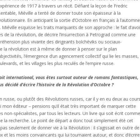
’expérience de 1917 à travers un récit. Défiant la leçon de Fredric
sentable, Miéville a tenté de donner toute son épaisseur à la
lutionnaire. En anticipant la sortie d’Octobre en français à l’automn
. Miéville esquisse les traits marquants de son approche : le fait d’avoi
 de la révolution, de décrire l’insurrection à Petrograd comme une
réhension plus vivante des dirigeants bolchéviks ou sociaux-
 de la révolution est à même de donner à penser sur le plan
 subjectivités, l’émergence d’un agencement collectif qui lie les masses,
oulevards, et les villages les plus reculés de l’empire russe.
roit international, vous êtes surtout auteur de romans fantastiques,
s décidé d’écrire l’histoire de la Révolution d’Octobre ?
 russe, ou plutôt des Révolutions russes, car il y en eu deux au cour
ici mon éditeur – pensions qu’il était très important de marquer cette
s non-spécialistes, par tous les lecteurs. Un livre qui soit écrit comm
de la recherche. Le point de départ a donc tout simplement été cet
 pas seulement de donner vie à la Révolution : il s’agissait en outre de
x et les moins convaincants qui lui tournaient autour, et donc d’écrire