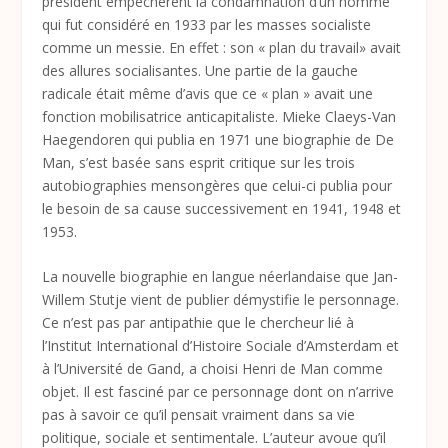
président empêchèrent la condamnation d’un homme
qui fut considéré en 1933 par les masses socialiste
comme un messie. En effet : son « plan du travail» avait
des allures socialisantes. Une partie de la gauche
radicale était même d’avis que ce « plan » avait une
fonction mobilisatrice anticapitaliste. Mieke Claeys-Van
Haegendoren qui publia en 1971 une biographie de De
Man, s’est basée sans esprit critique sur les trois
autobiographies mensongères que celui-ci publia pour
le besoin de sa cause successivement en 1941, 1948 et
1953.
La nouvelle biographie en langue néerlandaise que Jan-
Willem Stutje vient de publier démystifie le personnage.
Ce n’est pas par antipathie que le chercheur lié à
l’Institut International d’Histoire Sociale d’Amsterdam et
à l’Université de Gand, a choisi Henri de Man comme
objet. Il est fasciné par ce personnage dont on n’arrive
pas à savoir ce qu’il pensait vraiment dans sa vie
politique, sociale et sentimentale. L’auteur avoue qu’il