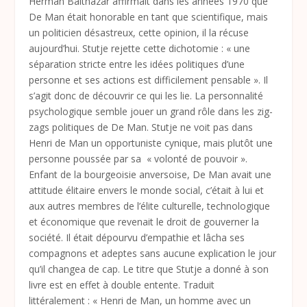
Herman Balthazar affirmait dans les années 1970 que
De Man était honorable en tant que scientifique, mais
un politicien désastreux, cette opinion, il la récuse
aujourd’hui. Stutje rejette cette dichotomie : « une
séparation stricte entre les idées politiques d’une
personne et ses actions est difficilement pensable ». Il
s’agit donc de découvrir ce qui les lie. La personnalité
psychologique semble jouer un grand rôle dans les zig-
zags politiques de De Man. Stutje ne voit pas dans
Henri de Man un opportuniste cynique, mais plutôt une
personne poussée par sa « volonté de pouvoir ».
Enfant de la bourgeoisie anversoise, De Man avait une
attitude élitaire envers le monde social, c’était à lui et
aux autres membres de l’élite culturelle, technologique
et économique que revenait le droit de gouverner la
société. Il était dépourvu d’empathie et lâcha ses
compagnons et adeptes sans aucune explication le jour
qu’il changea de cap. Le titre que Stutje a donné à son
livre est en effet à double entente. Traduit
littéralement : « Henri de Man, un homme avec un