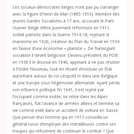
Les sociaux-démocrates belges n’ont pas pu s’arranger
avec la figure d’Henri de Man (1885-1953). Membre des
Jeunes Gardes Socialistes à 17 ans, accusant le Parti
Ouvrier Belge d’être purement réformiste en 1911,
soldat patriote dans la Guerre 1914-18, rejetant le
marxisme en 1926, créateur du Plan du Travail en 1934
en faveur d’une économie « planiste ». De flamingant
socialiste il devint belgiciste. Devenu président du POB
en 1938 il le dissout en 1940, appelant à ne pas résister
à l’Ordre Nouveau, tout en rêvant d’instituer un État
autoritaire autour du roi Léopold III dans une Belgique
et une Europe sous hégémonie allemande. Ayant perdu
son influence politique fin 1941, il est rejeté par
l’occupant comme inutile, se retire dans les Alpes
françaises, fuit l’avance de armées alliées et termine sa
vie comme exilé dans un accident de voiture en Suisse.
Que penser d’un homme qui en 1917 conseilla un
général russe d’employer des mitrailleuses contre ses
troupes qui refusèrent de continuer le combat ? Que