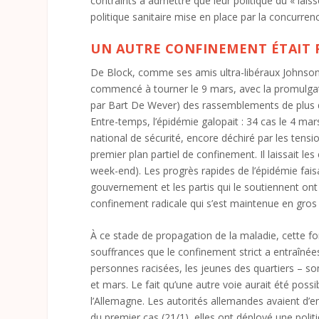
contraints à admettre que leur politique du « laisse
politique sanitaire mise en place par la concurren
UN AUTRE CONFINEMENT ÉTAIT 
De Block, comme ses amis ultra-libéraux Johnson, 
commencé à tourner le 9 mars, avec la promulgatio
par Bart De Wever) des rassemblements de plus de 
Entre-temps, l’épidémie galopait : 34 cas le 4 mar
national de sécurité, encore déchiré par les tensi
premier plan partiel de confinement. Il laissait l
week-end). Les progrès rapides de l’épidémie fais
gouvernement et les partis qui le soutiennent ont 
confinement radicale qui s’est maintenue en gros 
À ce stade de propagation de la maladie, cette 
souffrances que le confinement strict a entraînées
personnes racisées, les jeunes des quartiers – so
et mars. Le fait qu’une autre voie aurait été pos
l’Allemagne. Les autorités allemandes avaient d’em
du premier cas (21/1), elles ont déployé une poli