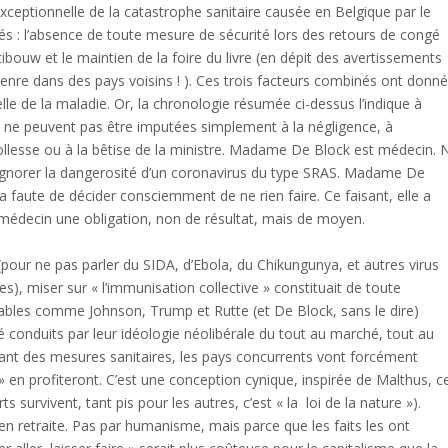
exceptionnelle de la catastrophe sanitaire causée en Belgique par le
lés : l’absence de toute mesure de sécurité lors des retours de congé
tibouw et le maintien de la foire du livre (en dépit des avertissements
 genre dans des pays voisins ! ). Ces trois facteurs combinés ont donn
le de la maladie. Or, la chronologie résumée ci-dessus l’indique à
cas ne peuvent pas être imputées simplement à la négligence, à
llesse ou à la bêtise de la ministre. Madame De Block est médecin. N
 ignorer la dangerosité d’un coronavirus du type SRAS. Madame De
 faute de décider consciemment de ne rien faire. Ce faisant, elle a
t médecin une obligation, non de résultat, mais de moyen.
our ne pas parler du SIDA, d’Ebola, du Chikungunya, et autres virus
), miser sur « l’immunisation collective » constituait de toute
nsables comme Johnson, Trump et Rutte (et De Block, sans le dire)
été conduits par leur idéologie néolibérale du tout au marché, tout au
prenant des mesures sanitaires, les pays concurrents vont forcément
» en profiteront. C’est une conception cynique, inspirée de Malthus, c
s survivent, tant pis pour les autres, c’est « la loi de la nature »).
en retraite. Pas par humanisme, mais parce que les faits les ont