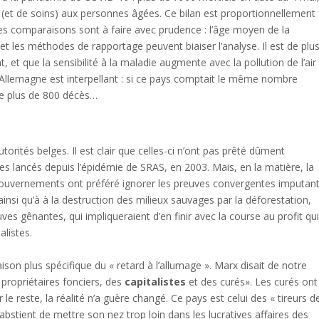
 (et de soins) aux personnes âgées. Ce bilan est proportionnellement
les comparaisons sont à faire avec prudence : l’âge moyen de la
et les méthodes de rapportage peuvent biaiser l’analyse. Il est de plu
 et que la sensibilité à la maladie augmente avec la pollution de l’air
 l’Allemagne est interpellant : si ce pays comptait le même nombre
ine plus de 800 décès…
orités belges. Il est clair que celles-ci n’ont pas prêté dûment
es lancés depuis l’épidémie de SRAS, en 2003. Mais, en la matière, la
s gouvernements ont préféré ignorer les preuves convergentes imputan
 ainsi qu’à à la destruction des milieux sauvages par la déforestation,
es gênantes, qui impliqueraient d’en finir avec la course au profit qu
alistes.
aison plus spécifique du « retard à l’allumage ». Marx disait de notre
propriétaires fonciers, des
capitalistes
et des curés». Les curés ont
e reste, la réalité n’a guère changé. Ce pays est celui des « tireurs d
 s’abstient de mettre son nez trop loin dans les lucratives affaires des