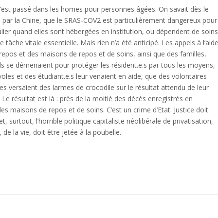
i s’est passé dans les homes pour personnes âgées. On savait dès le
es par la Chine, que le SRAS-COV2 est particulièrement dangereux pour
ulier quand elles sont hébergées en institution, ou dépendent de soin
âche vitale essentielle. Mais rien n’a été anticipé. Les appels à l’aid
epos et des maisons de repos et de soins, ainsi que des familles,
ls se démenaient pour protéger les résident.e.s par tous les moyens,
voles et des étudiant.e.s leur venaient en aide, que des volontaires
s versaient des larmes de crocodile sur le résultat attendu de leur
. Le résultat est là : près de la moitié des décès enregistrés en
s maisons de repos et de soins. C’est un crime d’Etat. Justice doit
 surtout, l’horrible politique capitaliste néolibérale de privatisation,
de la vie, doit être jetée à la poubelle.