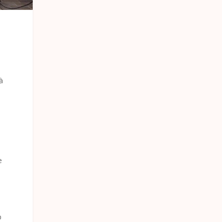
à
e
e
p