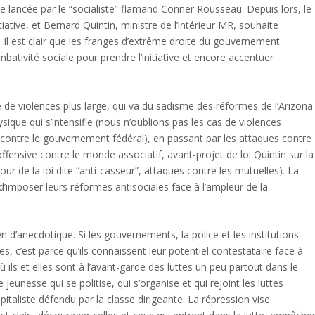
 lancée par le “socialiste” flamand Conner Rousseau. Depuis lors, le
ative, et Bernard Quintin, ministre de l’intérieur MR, souhaite
. Il est clair que les franges d’extrême droite du gouvernement
bativité sociale pour prendre l’initiative et encore accentuer
e de violences plus large, qui va du sadisme des réformes de l’Arizona
ique qui s’intensifie (nous n’oublions pas les cas de violences
 contre le gouvernement fédéral), en passant par les attaques contre
ffensive contre le monde associatif, avant-projet de loi Quintin sur la
our de la loi dite “anti-casseur”, attaques contre les mutuelles). La
’imposer leurs réformes antisociales face à l’ampleur de la
n d’anecdotique. Si les gouvernements, la police et les institutions
s, c’est parce qu’ils connaissent leur potentiel contestataire face à
ù ils et elles sont à l’avant-garde des luttes un peu partout dans le
unesse qui se politise, qui s’organise et qui rejoint les luttes
italiste défendu par la classe dirigeante. La répression vise