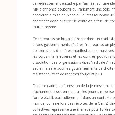
de redressement encadré par l’armée, sur une idée
MR a annoncé soutenir au Parlement une telle initi
accélérer la mise en place du loi “casseur-payeur”
cherchent donc à utiliser le contexte actuel de com
l’autoritarisme.
Cette répression brutale s’inscrit dans un context
et des gouvernements fédérés à la répression phys
policières des dernières manifestations massives
les corps intermédiaires et les contres-pouvoirs (o
dissolution des organisations dites “radicales”, ret
seule manière pour les gouvernements de droite d
résistance, c’est de réprimer toujours plus.
Dans ce cadre, la répression de la jeunesse n’a rie
s’acharnent si souvent contre les jeunes mobilisé·e
l’ordre établi, particulièrement dans un contexte o
monde, comme lors des révoltes de la Gen Z. Une je
collectives représente une menace pour l’ordre cap