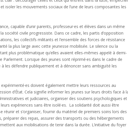
st clair : décourager celles et ceux qui entrent dans la lutte, empêche
es et isoler les mouvements sociaux de l’une de leurs composantes les
istance, capable d’unir parents, professeur·es et élèves dans un même
a société civile progressiste. Dans ce cadre, les partis d’opposition
iations, les collectifs militants et l’ensemble des forces de résistance
arité la plus large avec cette jeunesse mobilisée. Le silence ou la
’autant plus problématique qu’elles avaient elles-mêmes appelé à demi-
le Parlement. Lorsque des jeunes sont réprimé·es dans le cadre de
que à les défendre publiquement et à dénoncer sans ambiguïté les
plus expérimenté·es doivent également mettre leurs ressources au
ession d’État. Cela signifie informer les jeunes sur leurs droits face à l
inistratives et judiciaires, organiser des soutiens psychologiques et
leurs expériences sans être isolé·es. La solidarité doit aussi être
e réunir et s’organiser, fournir du matériel de premiers soins lors des
ques, préparer des repas, assurer des transports ou des hébergements
mettent aux mobilisations de tenir dans la durée. L’initiative du foyer