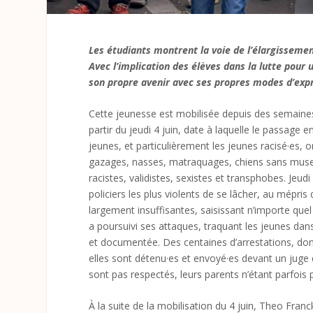
Les étudiants montrent la voie de l’élargissem
Avec l’implication des élèves dans la lutte pour
son propre avenir avec ses propres modes d’exp
Cette jeunesse est mobilisée depuis des semaines
partir du jeudi 4 juin, date à laquelle le passage 
jeunes, et particulièrement les jeunes racisé·es, o
gazages, nasses, matraquages, chiens sans muse
racistes, validistes, sexistes et transphobes. Jeudi
policiers les plus violents de se lâcher, au mépris
largement insuffisantes, saisissant n’importe quel
a poursuivi ses attaques, traquant les jeunes dan
et documentée. Des centaines d’arrestations, dont
elles sont détenu·es et envoyé·es devant un juge d
sont pas respectés, leurs parents n’étant parfois 
À la suite de la mobilisation du 4 juin, Theo Fra