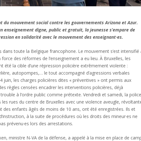
ent du mouvement social contre les gouvernements Arizona et Azur.
 un enseignement digne, public et gratuit, la jeunesse s’empare de
ression en solidarité avec le mouvement des enseignant·es.
 dans toute la Belgique francophone. Le mouvement s’est intensifié 
en force des réformes de l’enseignement a eu lieu. À Bruxelles, les
nt été la cible d’une répression policière extrêmement violente :
lière, autopompes,… le tout accompagné d’agressions verbales
 4 juin, les charges policières dites « préventives » ont permis aux
 des règles censées encadrer les interventions policières, déjà
 trouble à l’ordre public comme prétexte. Vendredi et samedi, la polic
s les rues du centre de Bruxelles avec une violence aveugle, révoltant
 des enfants âgés de moins de 10 ans, ont été enregistrées. Ils et
’instruction, à la suite de procédures où les droits des mineur·es ne
pas prévenu·es lors des arrestations.
ncken, ministre N-VA de la défense, a appelé à la mise en place de cam