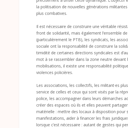
précisément à briser cette dynamique. L’objectif e
la politisation de nouvelles générations militant
plus combatives.
Il est nécessaire de construire une véritable rés
front de solidarité, mais également l’ensemble de l
(particulièrement le PTB), les syndicats, les assoc
sociale ont la responsabilité de construire la solid
timidité de certaines directions syndicales est d
mot à se rassembler dans la zone neutre devant 
mobilisations, il existe une responsabilité politi
violences policières.
Les associations, les collectifs, les militant·es 
service de celles et ceux qui sont visés par la répr
police, les accompagner dans leurs démarches adm
créer des espaces où ils et elles peuvent partager 
matérielle : mettre des locaux à disposition pour s
manifestations, aider à financer les frais juridi
lorsque c’est nécessaire : autant de gestes qui per