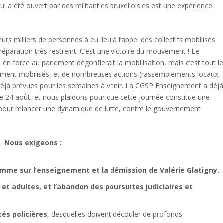
i a été ouvert par des militant·es bruxellois·es est une expérience
rs milliers de personnes à eu lieu à l’appel des collectifs mobilisés
éparation très restreint. C’est une victoire du mouvement ! Le
 force au parlement dégonflerait la mobilisation, mais c’est tout l
ivement mobilisés, et de nombreuses actions (rassemblements locaux,
 déjà prévues pour les semaines à venir. La CGSP Enseignement a déj
 le 24 août, et nous plaidons pour que cette journée constitue une
e, pour relancer une dynamique de lutte, contre le gouvernement
Nous exigeons :
me sur l’enseignement et la démission de Valérie Glatigny.
 et adultes, et l’abandon des poursuites judiciaires et
és policières
, desquelles doivent découler de profonds