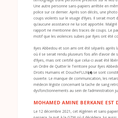
Une autre personne sans-papiers arrêtée en même 
police sur ce dernier. Après son décès, une photo
coups violents sur le visage d’Ilyes. Il serait mor
qu’aucune assistance ne lui soit apportée. Malgré 
rapport ne mentionne des traces de coups. Le parq
motif que les violences subies par Ilyes ont été
Ilyes Abbedou et son ami ont été séparés après la
où il se serait rendu plusieurs fois afin d’avoir de
d’Ilyes, mais ont certifié que celui-ci avait été lib
un Ordre de Quitter le Territoire pour Ilyes Abbe
Droits Humains et DoucheFLUX
se sont constit
(4)
ouverte. Le manque de communication, les retards
médecin légiste concernant la tache de sang retro
dysfonctionnements au sein de l’administration jud
MOHAMED AMINE BERKANE EST D
Le 12 décembre 2021, cet Algérien et sans-papiers 
passera la nuit à la GZW où il décédera, lui aussi