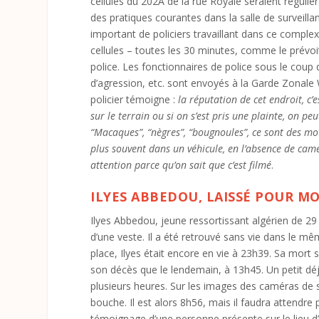
cellules du 202A de la rue Royale seraient réguliè
des pratiques courantes dans la salle de surveil
important de policiers travaillant dans ce compl
cellules – toutes les 30 minutes, comme le prévoi
police. Les fonctionnaires de police sous le coup
d’agression, etc. sont envoyés à la Garde Zonale 
policier témoigne :
la réputation de cet endroit, c’
sur le terrain ou si on s’est pris une plainte, on p
“Macaques”, “nègres”, “bougnoules”, ce sont des m
plus souvent dans un véhicule, en l’absence de camér
attention parce qu’on sait que c’est filmé
.
ILYES ABBEDOU, LAISSÉ POUR MO
Ilyes Abbedou, jeune ressortissant algérien de 29
d’une veste. Il a été retrouvé sans vie dans le m
place, Ilyes était encore en vie à 23h39. Sa mort 
son décès que le lendemain, à 13h45. Un petit déje
plusieurs heures. Sur les images des caméras de s
bouche. Il est alors 8h56, mais il faudra attendre
témoignage d’une personne présente sur le lieu d’ar