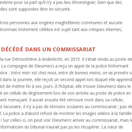
estime pour sa part qu’il n’y a pas lieu d’investiguer, bien que des
les sont supposées être en sécurité.
 trois personnes aux origines maghrébines communes et aucune
sormais tristement célèbre est sujet tant aux critiques internes,
I DÉCÉDÉ DANS UN COMMISSARIAT
 la rue Démosthène à Anderlecht, en 2015. Il s’était rendu au poste d
ité. La compagne de Dieumerci a reçu un appel de la police l’informant
lice :
Votre mari est chez nous, entre de bonnes mains, on va prendre s
d dans la journée, elle reçoit un second appel lors duquel elle appren
nté de mettre fin à ses jours. À l’hôpital, elle trouve Dieumerci dans le
cé en cellule de dégrisement lors de son arrivée au poste de police en
nt menaçant. Il aurait ensuite été retrouvé mort dans sa cellule,
t lacunaire, il n’y a pas de témoins oculaires au commissariat ; pas d
. La police a d’abord refusé de montrer les images vidéos à la famille
 ! Sur celles-ci, on peut voir Dieumerci arriver au commissariat, mais l
nformaticien du tribunal n’aurait pas pu les récupérer. La sœur de