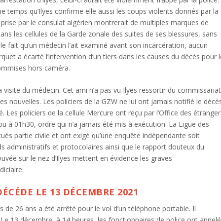
temps qu’Ilyes confirme elle aussi les coups violents donnés par la
 prise par le consulat algérien montrerait de multiples marques de
t dans les cellules de la Garde zonale des suites de ses blessures, sans
le fait qu’un médecin l’ait examiné avant son incarcération, aucun
uet a écarté l’intervention d’un tiers dans les causes du décès pour l
 commises hors caméra.
 visite du médecin. Cet ami n’a pas vu Ilyes ressortir du commissaria
 ses nouvelles. Les policiers de la GZW ne lui ont jamais notifié le décè
éré. Les policiers de la cellule Mercure ont reçu par l’Office des étrange
dou à 01h30, ordre qui n’a jamais été mis à exécution. La Ligue des
ués partie civile et ont exigé qu’une enquête indépendante soit
 administratifs et protocolaires ainsi que le rapport douteux du
uvée sur le nez d’Ilyes mettent en évidence les graves
iciaire.
ÉCÉDE LE 13 DÉCEMBRE 2021
de 26 ans a été arrêté pour le vol d’un téléphone portable. Il
. Le 13 décembre, à 14 heures, les fonctionnaires de police ont appel