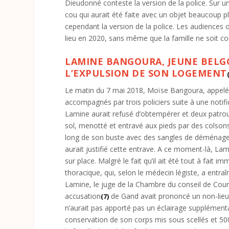
Dieudonné conteste la version de la police. Sur u
cou qui aurait été faite avec un objet beaucoup p
cependant la version de la police. Les audiences o
lieu en 2020, sans même que la famille ne soit 
LAMINE BANGOURA, JEUNE BELGO
L’EXPULSION DE SON LOGEMENT
Le matin du 7 mai 2018, Moïse Bangoura, appelé Lam
accompagnés par trois policiers suite à une notif
Lamine aurait refusé d’obtempérer et deux patroui
sol, menotté et entravé aux pieds par des colson
long de son buste avec des sangles de déménage
aurait justifié cette entrave. A ce moment-là, Lam
sur place. Malgré le fait qu’il ait été tout à fait 
thoracique, qui, selon le médecin légiste, a entra
Lamine, le juge de la Chambre du conseil de Cour
accusation
de Gand avait prononcé un non-lieux 
(7)
n’aurait pas apporté pas un éclairage supplémenta
conservation de son corps mis sous scellés et 50