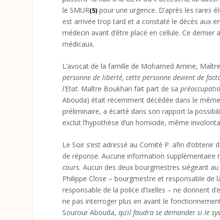
le SMUR
pour une urgence. D’après les rares é
(5)
est arrivée trop tard et a constaté le décès aux
médecin avant d’être placé en cellule. Ce dernier
médicaux.
L’avocat de la famille de Mohamed Amine, Maître
personne de liberté, cette personne devient de facto
l’Etat
. Maître Boukhari fait part de sa
préoccupatio
Abouda) était récemment décédée dans le même 
préliminaire, a écarté dans son rapport la possibil
exclut l’hypothèse d’un homicide, même involonta
Le Soir s’est adressé au Comité P. afin d’obteni
de réponse. Aucune information supplémentaire 
cours.
Aucun des deux bourgmestres siégeant au co
Philippe Close – bourgmestre et responsable de la 
responsable de la police d’Ixelles – ne donnent d’ex
ne pas interroger plus en avant le fonctionnement 
Sourour Abouda, qu’
il faudra se demander si le sy