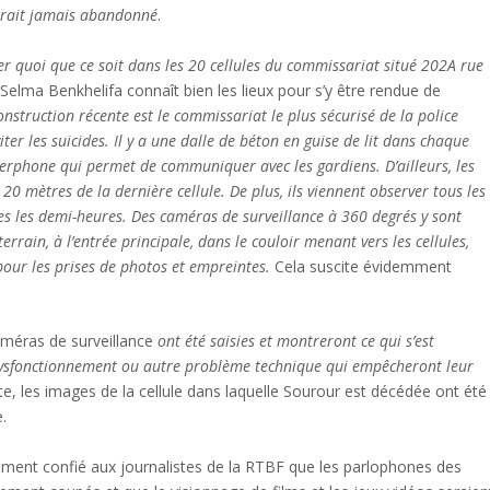
l’aurait jamais abandonné
.
her quoi que ce soit dans les 20 cellules du commissariat situé 202A rue
.
Selma Benkhelifa connaît bien les lieux pour s’y être rendue de
onstruction récente est le commissariat le plus sécurisé de la police
ter les suicides. Il y a une dalle de béton en guise de lit dans chaque
nterphone qui permet de communiquer avec les gardiens. D’ailleurs, les
20 mètres de la dernière cellule. De plus, ils viennent observer tous les
tes les demi-heures. Des caméras de surveillance à 360 degrés y sont
rrain, à l’entrée principale, dans le couloir menant vers les cellules,
 pour les prises de photos et empreintes.
Cela suscite évidemment
améras de surveillance
ont été saisies et montreront ce qui s’est
 dysfonctionnement ou autre problème technique qui empêcheront leur
, les images de la cellule dans laquelle Sourour est décédée ont été
e.
ent confié aux journalistes de la RTBF que les parlophones des