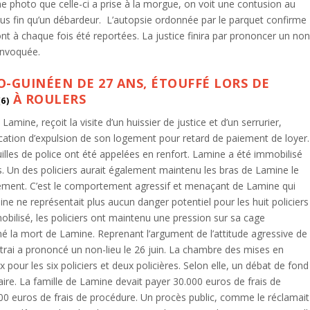
ne photo que celle-ci a prise à la morgue, on voit une contusion au
lus fin qu’un débardeur. L’autopsie ordonnée par le parquet confirme
nt à chaque fois été reportées. La justice finira par prononcer un non
convoquée.
-GUINÉEN DE 27 ANS, ÉTOUFFÉ LORS DE
À ROULERS
(6)
ine, reçoit la visite d’un huissier de justice et d’un serrurier,
ication d’expulsion de son logement pour retard de paiement de loyer.
lles de police ont été appelées en renfort. Lamine a été immobilisé
s. Un des policiers aurait également maintenu les bras de Lamine le
ment. C’est le comportement agressif et menaçant de Lamine qui
ine ne représentait plus aucun danger potentiel pour les huit policiers
immobilisé, les policiers ont maintenu une pression sur sa cage
îné la mort de Lamine. Reprenant l’argument de l’attitude agressive de
trai a prononcé un non-lieu le 26 juin. La chambre des mises en
pour les six policiers et deux policières. Selon elle, un débat de fond
ire. La famille de Lamine devait payer 30.000 euros de frais de
00 euros de frais de procédure. Un procès public, comme le réclamait