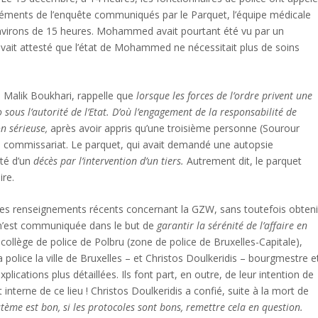
léments de l’enquête communiqués par le Parquet, l’équipe médicale
 environs de 15 heures. Mohammed avait pourtant été vu par un
 avait attesté que l’état de Mohammed ne nécessitait plus de soins
 Malik Boukhari, rappelle que
lorsque les forces de l’ordre privent une
 sous l’autorité de l’Etat. D’où l’engagement de la responsabilité de
n sérieuse,
après avoir appris qu’une troisième personne (Sourour
commissariat. Le parquet, qui avait demandé une autopsie
ité d’un
décès par l’intervention d’un tiers.
Autrement dit, le parquet
ire.
r des renseignements récents concernant la GZW, sans toutefois obteni
n’est communiquée dans le but de
garantir la sérénité de l’affaire en
llège de police de Polbru (zone de police de Bruxelles-Capitale),
police la ville de Bruxelles – et Christos Doulkeridis – bourgmestre e
plications plus détaillées. Ils font part, en outre, de leur intention de
interne de ce lieu ! Christos Doulkeridis a confié, suite à la mort de
stème est bon, si les protocoles sont bons, remettre cela en question.