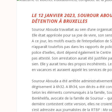
LE 12 JANVIER 2023, SOUROUR ABO
DÉTENTION À BRUXELLES
Sourour Abouda travaillait au sein d’une organisa
Elle était appréciée pour sa joie de vivre, son se
A ce jour, les motifs exacts de l’interpellation de 
n’apparaît toutefois pas dans les rapports de poli
police d’Ixelles, dont dépend également le Centre 
pas attesté. Son arrestation aurait été justifiée p
sien. Elle y aurait tenu des propos incohérents. Le
en vacances et auraient appelé les services de po
Sourour Abouda a été arrêtée administrativement à
dégrisement à 6h32. A 8h34, son décès a été cons
Selon les éléments communiqués à la famille, Sou
Benkhelifa, avocate de la famille de Sourour – qui
dernière contestent cette version, elles ne croie
s’est adressée aux journalistes de la RTBF :
Ma sœu