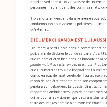
Annelies Verlinden (CD&V), Ministre de l’Intérieur, 
personnes meurent dans des commissariats, où el
Trois morts en deux ans dans le même sous-sol,
condamnation pour violences policières. Ce lieu dé
qu’externes.
DIEUMERCI KANDA EST LUI AUSS
Dieumerci
a perdu la vie dans le commissariat de
police afin de déclarer le vol de sa carte d’ident
que ce dernier était bien dans les bureaux de la po
plainte mais il va rester un peu avec nous.
Plus tar
que Dieumerci se trouve à l’hôpital car il aurait te
coma, en état de mort cérébrale. Il aurait été pla
raison de son état d’ébriété et de son comporteme
pendu à son débardeur. Le dossier d’instruction es
rapport des ambulanciers ; pas de dossier médical
qui ne pourra les visionner que deux ans plus tard
reste des images semble bien avoir été effacé. L’i