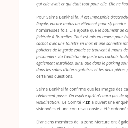
qui elle vivait et qui était tout pour elle. Elle ne 
Pour Selma Benkhelifa,
il est impossible d’accroc
Royale,
encore moins un vêtement pour s’y pendre
nombreuses fois. Elle ajoute que
le bâtiment de c
fédérale à Bruxelles. Tout est mis en œuvre pour évi
cachot avec une toilette en inox et une sonnette i
policiers de la garde zonale se trouvent à moins de 
prisonniers via l’œilleton de porte des cachots tou
également installées, ainsi que dans le parking soute
dans les salles d’interrogatoires et les deux pièces
certaines questions.
Selma Benkhelifa confirme que les images des c
réellement passé. On espère qu’il n’y aura pas de
visualisation
. Le Comité P.
a ouvert une enquête
(3)
visionnées et une contre-autopsie a été ordonné
D’anciens membres de la zone Mercure ont égalem