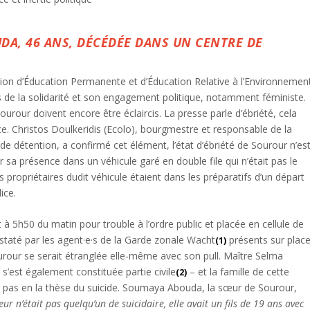
UDA, 46 ANS, DÉCÉDÉE DANS UN CENTRE DE
tion d’Éducation Permanente et d’Éducation Relative à l’Environnement
ns de la solidarité et son engagement politique, notamment féministe.
Sourour doivent encore être éclaircis. La presse parle d’ébriété, cela
ce. Christos Doulkeridis (Ecolo), bourgmestre et responsable de la
de détention, a confirmé cet élément, l’état d’ébriété de Sourour n’es
ar sa présence dans un véhicule garé en double file qui n’était pas le
s propriétaires dudit véhicule étaient dans les préparatifs d’un départ
lice.
 5h50 du matin pour trouble à l’ordre public et placée en cellule de
taté par les agent·e·s de la Garde zonale Wacht
présents sur place
(1)
rour se serait étranglée elle-même avec son pull. Maître Selma
 s’est également constituée partie civile
– et la famille de cette
(2)
nt pas en la thèse du suicide. Soumaya Abouda, la sœur de Sourour,
r n’était pas quelqu’un de suicidaire, elle avait un fils de 19 ans avec