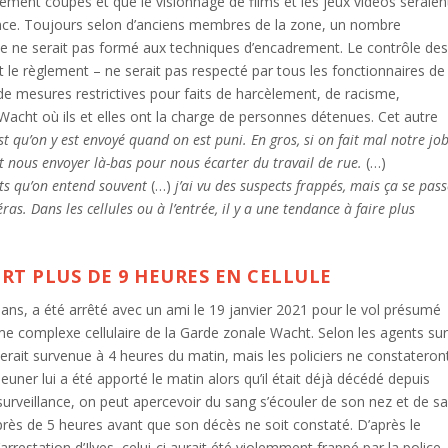
rement coupés et que le visionnage de films et les jeux vidéos seraien
lance. Toujours selon d’anciens membres de la zone, un nombre
exe ne serait pas formé aux techniques d’encadrement. Le contrôle de
t le règlement – ne serait pas respecté par tous les fonctionnaires de
 de mesures restrictives pour faits de harcèlement, de racisme,
Wacht où ils et elles ont la charge de personnes détenues. Cet autre
est qu’on y est envoyé quand on est puni. En gros, si on fait mal notre jo
eut nous envoyer là-bas pour nous écarter du travail de rue.
(…)
ots qu’on entend souvent
(…)
j’ai vu des suspects frappés, mais ça se pas
as. Dans les cellules ou à l’entrée, il y a une tendance à faire plus
RT PLUS DE 9 HEURES EN CELLULE
 ans, a été arrêté avec un ami le 19 janvier 2021 pour le vol présumé
ême complexe cellulaire de la Garde zonale Wacht. Selon les agents su
serait survenue à 4 heures du matin, mais les policiers ne constateron
uner lui a été apporté le matin alors qu’il était déjà décédé depuis
urveillance, on peut apercevoir du sang s’écouler de son nez et de s
 près de 5 heures avant que son décès ne soit constaté. D’après le
restation d’Ilyes, celui-ci aurait été violemment frappé par la police.