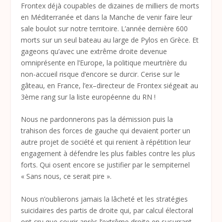
Frontex déjà coupables de dizaines de milliers de morts
en Méditerranée et dans la Manche de venir faire leur
sale boulot sur notre territoire. L’année dernière 600
morts sur un seul bateau au large de Pylos en Grèce. Et
gageons qu’avec une extrême droite devenue
omniprésente en l’Europe, la politique meurtrière du
non-accueil risque d’encore se durcir. Cerise sur le
gâteau, en France, l’ex–directeur de Frontex siégeait au
3
ème
rang sur la liste européenne du RN !
Nous ne pardonnerons pas la démission puis la
trahison des forces de gauche qui devaient porter un
autre projet de société et qui renient à répétition leur
engagement à défendre les plus faibles contre les plus
forts. Qui osent encore se justifier par le sempiternel
« Sans nous, ce serait pire ».
Nous n’oublierons jamais la lâcheté et les stratégies
suicidaires des partis de droite qui, par calcul électoral
ont cru que courir après l’extrême droite en susurrant