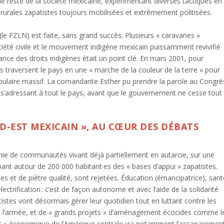
 le reste de la société mexicaine, expérimentant diverses tactiques en
rales zapatistes toujours mobilisées et extrêmement politisées.
 (le FZLN) est faite, sans grand succès. Plusieurs « caravanes »
ociété civile et le mouvement indigène mexicain puissamment revivifié
nce des droits indigènes était un point clé. En mars 2001, pour
 traversent le pays en une « marche de la couleur de la terre » pour
populaire massif. La comandante Esther pu prendre la parole au Congrè
s’adressant à tout le pays, avant que le gouvernement ne cesse tout
D-EST MEXICAIN », AU CŒUR DES DÉBATS
omie de communautés vivant déjà partiellement en autarcie, sur une
pant autour de 200 000 habitant·es des « bases d’appui » zapatistes.
ues et de piètre qualité, sont rejetées. Éducation (émancipatrice), sant
lectrification : c’est de façon autonome et avec l’aide de la solidarité
istes vont désormais gérer leur quotidien tout en luttant contre les
de l’armée, et de « grands projets » d’aménagement écocides comme l
 » économique de l’Amérique centrale via notamment l’accaparemen