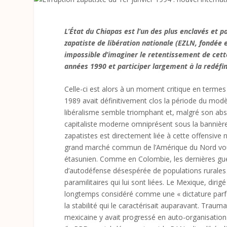
L’État du Chiapas est l’un des plus enclavés et p
zapatiste de libération nationale (EZLN, fondée e
impossible d’imaginer le retentissement de cett
années 1990 et participer largement à la redéfini
Celle-ci est alors à un moment critique en terme
1989 avait définitivement clos la période du modè
libéralisme semble triomphant et, malgré son absur
capitaliste moderne omniprésent sous la bannière é
zapatistes est directement liée à cette offensive n
grand marché commun de l’Amérique du Nord voul
étasunien. Comme en Colombie, les dernières gué
d’autodéfense désespérée de populations rurales s
paramilitaires qui lui sont liées. Le Mexique, dirig
longtemps considéré comme une « dictature parfai
la stabilité qui le caractérisait auparavant. Trauma
mexicaine y avait progressé en auto-organisation 