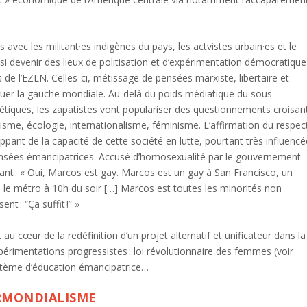
c les militant·es indigènes du pays, les actvistes urbain·es et le
i devenir des lieux de politisation et d’expérimentation démocratique
s de l’EZLN. Celles-ci, métissage de pensées marxiste, libertaire et
riguer la gauche mondiale. Au-delà du poids médiatique du sous-
tiques, les zapatistes vont populariser des questionnements croisan
alisme, écologie, internationalisme, féminisme. L’affirmation du respec
pant de la capacité de cette société en lutte, pourtant très influencé
 pensées émancipatrices. Accusé d’homosexualité par le gouvernement
ant : « Oui, Marcos est gay. Marcos est un gay à San Francisco, un
le métro à 10h du soir […] Marcos est toutes les minorités non
nt : “Ça suffit !” »
u cœur de la redéfinition d’un projet alternatif et unificateur dans la
rimentations progressistes : loi révolutionnaire des femmes (voir
système d’éducation émancipatrice…
ERMONDIALISME