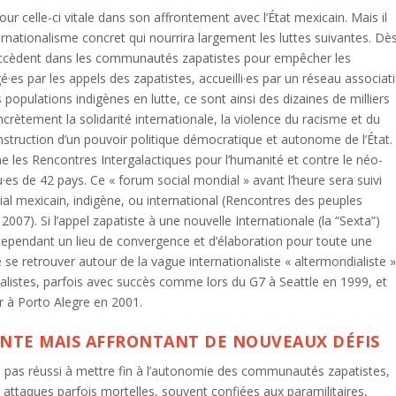
pour celle-ci vitale dans son affrontement avec l’État mexicain. Mais il
nationalisme concret qui nourrira largement les luttes suivantes. Dè
 succèdent dans les communautés zapatistes pour empêcher les
gé·es par les appels des zapatistes, accueilli·es par un réseau associati
populations indigènes en lutte, ce sont ainsi des dizaines de milliers
crètement la solidarité internationale, la violence du racisme et du
construction d’un pouvoir politique démocratique et autonome de l’État.
 les Rencontres Intergalactiques pour l’humanité et contre le néo-
u·es de 42 pays. Ce « forum social mondial » avant l’heure sera suivi
al mexicain, indigène, ou international (Rencontres des peuples
07). Si l’appel zapatiste à une nouvelle Internationale (la “Sexta”)
 cependant un lieu de convergence et d’élaboration pour toute une
e se retrouver autour de la vague internationaliste « altermondialiste 
listes, parfois avec succès comme lors du G7 à Seattle en 1999, et
 à Porto Alegre en 2001.
ANTE MAIS AFFRONTANT DE NOUVEAUX DÉFIS
on, pas réussi à mettre fin à l’autonomie des communautés zapatistes,
ttaques parfois mortelles, souvent confiées aux paramilitaires,