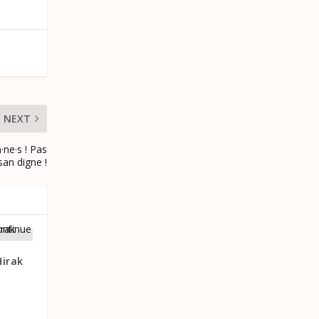
NEXT
·ne·s ! Pas
san digne !
Hirak