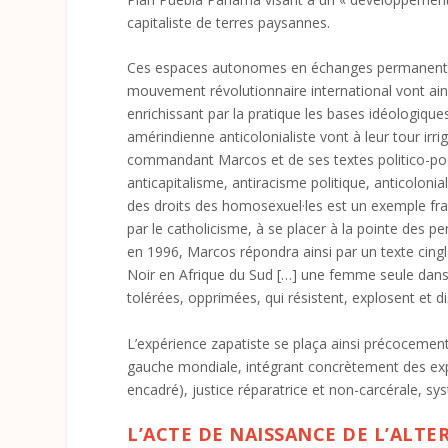
capitaliste de terres paysannes.
Ces espaces autonomes en échanges permanents ave
mouvement révolutionnaire international vont ains
enrichissant par la pratique les bases idéologique
amérindienne anticolonialiste vont à leur tour ir
commandant Marcos et de ses textes politico-poé
anticapitalisme, antiracisme politique, anticoloni
des droits des homosexuel·les est un exemple frap
par le catholicisme, à se placer à la pointe des
en 1996, Marcos répondra ainsi par un texte cingl
Noir en Afrique du Sud […] une femme seule dans 
tolérées, opprimées, qui résistent, explosent et dise
L’expérience zapatiste se plaça ainsi précocement a
gauche mondiale, intégrant concrètement des expé
encadré), justice réparatrice et non-carcérale, 
L’ACTE DE NAISSANCE DE L’ALT