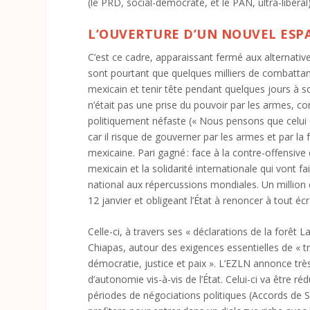
(le PRD, social-démocrate, et le PAN, ultra-libéral
L’OUVERTURE D’UN NOUVEL ESP
C’est ce cadre, apparaissant fermé aux alternative
sont pourtant que quelques milliers de combattant
mexicain et tenir tête pendant quelques jours à s
n’était pas une prise du pouvoir par les armes, c
politiquement néfaste (« Nous pensons que celui 
car il risque de gouverner par les armes et par la
mexicaine. Pari gagné : face à la contre-offensive
mexicain et la solidarité internationale qui vont 
national aux répercussions mondiales. Un million
12 janvier et obligeant l’État à renoncer à tout é
Celle-ci, à travers ses « déclarations de la forê
Chiapas, autour des exigences essentielles de « tra
démocratie, justice et paix ». L’EZLN annonce tr
d’autonomie vis-à-vis de l’État. Celui-ci va être r
périodes de négociations politiques (Accords de 