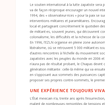
Le soutien international à la lutte zapatiste sera 
va de façon réciproque encourager un nouvel inter
1994, des « observateur·rices » pour la paix se
interventions militaires et paramilitaires. Encoura
local et partageant concrètement le quotidien des 
de militant·es, souvent jeunes, qui découvrent con
colonialisme, les difficultés et la richesse de la 
En 1996, l’EZLN organise en pleine zone autonome
libéralisme, où se retrouvent 5 000 militant·es iss
d’autres rencontres à l’échelle du mouvement soci
zapatistes avec les peuples du monde en 2006 et 20
n’aura pas de résultat probant, le Chiapas devint
génération militante : celle-là même qui va ensuit
en s’opposant aux sommets des puissances capita
proposer ses propres contre-sommets, le premier
UNE EXPÉRIENCE TOUJOURS VIV
L’État mexicain n’a, trente ans après l’insurrecti
malgré de nombreuses remontées de tensions et a