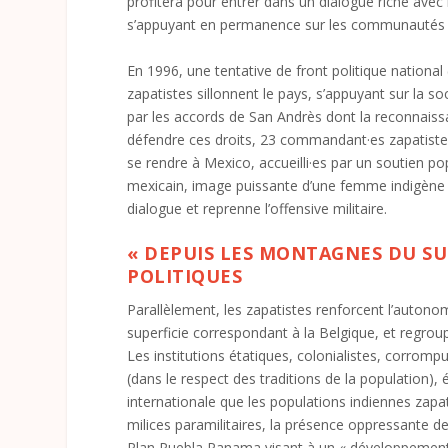
profitera pour entrer dans un dialogue riche avec
s’appuyant en permanence sur les communautés ru
En 1996, une tentative de front politique national
zapatistes sillonnent le pays, s’appuyant sur la s
par les accords de San Andrès dont la reconnaissa
défendre ces droits, 23 commandant·es zapatistes
se rendre à Mexico, accueilli·es par un soutien 
mexicain, image puissante d’une femme indigène 
dialogue et reprenne l’offensive militaire.
« DEPUIS LES MONTAGNES DU SU
POLITIQUES
Parallèlement, les zapatistes renforcent l’auton
superficie correspondant à la Belgique, et regrou
Les institutions étatiques, colonialistes, corromp
(dans le respect des traditions de la population), é
internationale que les populations indiennes zapat
milices paramilitaires, la présence oppressante 
Plan Puebla Panama visant à un « développement