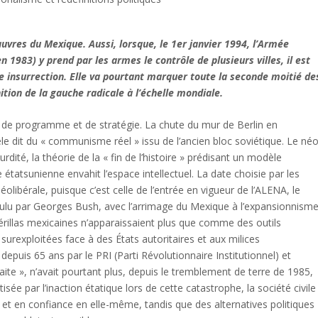
auvres du Mexique. Aussi, lorsque, le 1er janvier 1994, l’Armée
n 1983) y prend par les armes le contrôle de plusieurs villes, il est
e insurrection. Elle va pourtant marquer toute la seconde moitié de
tion de la gauche radicale à l’échelle mondiale.
s de programme et de stratégie. La chute du mur de Berlin en
le dit du « communisme réel » issu de l’ancien bloc soviétique. Le néo
dité, la théorie de la « fin de l’histoire » prédisant un modèle
tatsunienne envahit l’espace intellectuel. La date choisie par les
éolibérale, puisque c’est celle de l’entrée en vigueur de l’ALENA, le
u par Georges Bush, avec l’arrimage du Mexique à l’expansionnism
rillas mexicaines n’apparaissaient plus que comme des outils
urexploitées face à des États autoritaires et aux milices
é depuis 65 ans par le PRI (Parti Révolutionnaire Institutionnel) et
te », n’avait pourtant plus, depuis le tremblement de terre de 1985,
tisée par l’inaction étatique lors de cette catastrophe, la société civile
et en confiance en elle-même, tandis que des alternatives politiques