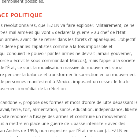
) semblaient possibles.
ACE POLITIQUE
s révolutionnaires, que l’EZLN va faire exploser. Militairement, ce ne
·es mal armé·es qui vont « déclarer la guerre » au chef de l’État
on armée, avant de se retirer dans les forêts chiapanèques. L’objectif
onsidérée par les zapatistes comme à la fois impossible et
qui conquiert le pouvoir par les armes ne devrait jamais gouverner,
 force » écrivit le sous-commandant Marcos), mais l’appel à la société
 de l’État, ce sont la mobilisation massive du mouvement social
faire pencher la balance et transformer l’insurrection en un mouvement
 de personnes manifestent à Mexico, imposant un cessez-le feu le
crasement immédiat de la rébellion.
t Lacandone », propose des formes et mots d’ordre de lutte dépassant l
vail, terre, toit, alimentation, santé, éducation, indépendance, liberté
ès vite renoncer à l’usage des armes et construire un mouvement
éduit à mettre en place une guerre de « basse intensité » avec des
San Andrès de 1996, non respectés par l’État mexicain). L’EZLN en