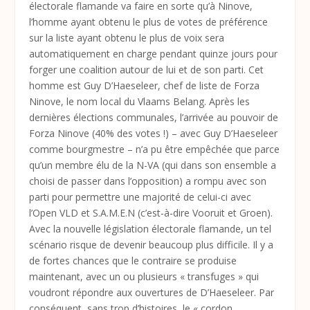
électorale flamande va faire en sorte qu’à Ninove,
l’homme ayant obtenu le plus de votes de préférence
sur la liste ayant obtenu le plus de voix sera
automatiquement en charge pendant quinze jours pour
forger une coalition autour de lui et de son parti. Cet
homme est Guy D’Haeseleer, chef de liste de Forza
Ninove, le nom local du Vlaams Belang. Après les
dernières élections communales, l’arrivée au pouvoir de
Forza Ninove (40% des votes !) – avec Guy D’Haeseleer
comme bourgmestre – n’a pu être empêchée que parce
qu’un membre élu de la N-VA (qui dans son ensemble a
choisi de passer dans l’opposition) a rompu avec son
parti pour permettre une majorité de celui-ci avec
l’Open VLD et S.A.M.E.N (c’est-à-dire Vooruit et Groen).
Avec la nouvelle législation électorale flamande, un tel
scénario risque de devenir beaucoup plus difficile. Il y a
de fortes chances que le contraire se produise
maintenant, avec un ou plusieurs « transfuges » qui
voudront répondre aux ouvertures de D’Haeseleer. Par
conséquent, sans trop d’histoires, le « cordon