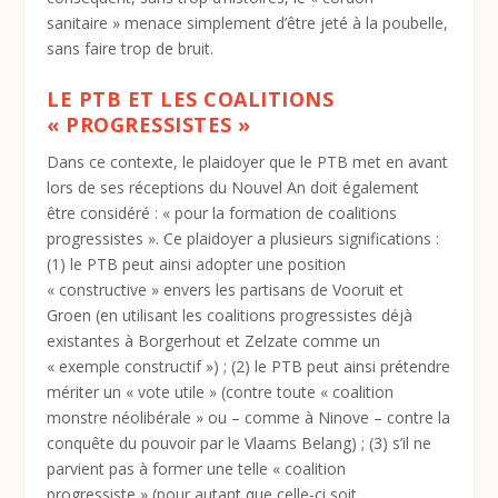
sanitaire » menace simplement d’être jeté à la poubelle,
sans faire trop de bruit.
LE PTB ET LES COALITIONS
« PROGRESSISTES »
Dans ce contexte, le plaidoyer que le PTB met en avant
lors de ses réceptions du Nouvel An doit également
être considéré : « pour la formation de coalitions
progressistes ». Ce plaidoyer a plusieurs significations :
(1) le PTB peut ainsi adopter une position
« constructive » envers les partisans de Vooruit et
Groen (en utilisant les coalitions progressistes déjà
existantes à Borgerhout et Zelzate comme un
« exemple constructif ») ; (2) le PTB peut ainsi prétendre
mériter un « vote utile » (contre toute « coalition
monstre néolibérale » ou – comme à Ninove – contre la
conquête du pouvoir par le Vlaams Belang) ; (3) s’il ne
parvient pas à former une telle « coalition
progressiste » (pour autant que celle-ci soit