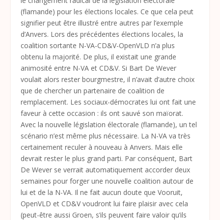
le changement radical de la législation électorale
(flamande) pour les élections locales. Ce que cela peut
signifier peut être illustré entre autres par l’exemple
d’Anvers. Lors des précédentes élections locales, la
coalition sortante N-VA-CD&V-OpenVLD n’a plus
obtenu la majorité. De plus, il existait une grande
animosité entre N-VA et CD&V. Si Bart De Wever
voulait alors rester bourgmestre, il n’avait d’autre choix
que de chercher un partenaire de coalition de
remplacement. Les sociaux-démocrates lui ont fait une
faveur à cette occasion : ils ont sauvé son maïorat.
Avec la nouvelle législation électorale (flamande), un tel
scénario n’est même plus nécessaire. La N-VA va très
certainement reculer à nouveau à Anvers. Mais elle
devrait rester le plus grand parti. Par conséquent, Bart
De Wever se verrait automatiquement accorder deux
semaines pour forger une nouvelle coalition autour de
lui et de la N-VA. Il ne fait aucun doute que Vooruit,
OpenVLD et CD&V voudront lui faire plaisir avec cela
(peut-être aussi Groen, s’ils peuvent faire valoir qu’ils