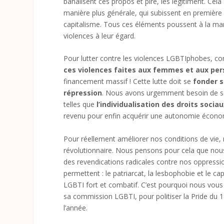
banalisent ces propos et pire, les légitiment. Cel
manière plus générale, qui subissent en première l
capitalisme. Tous ces éléments poussent à la marg
violences à leur égard.
Pour lutter contre les violences LGBTIphobes, co
ces violences faites aux femmes et aux pe
financement massif ! Cette lutte doit se
fonder s
répression
. Nous avons urgemment besoin de sort
telles que
l’individualisation des droits soci
revenu pour enfin acquérir une autonomie écono
Pour réellement améliorer nos conditions de vie,
révolutionnaire. Nous pensons pour cela que nou
des revendications radicales contre nos oppressio
permettent : le patriarcat, la lesbophobie et le 
LGBTI fort et combatif. C’est pourquoi nous vous i
sa commission LGBTI, pour politiser la Pride du 18
l’année.