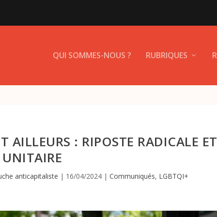
QUI SOMMES-NOUS ?
RUBRIQUES
R
T AILLEURS : RIPOSTE RADICALE E
UNITAIRE
he anticapitaliste
|
16/04/2024
|
Communiqués
,
LGBTQI+