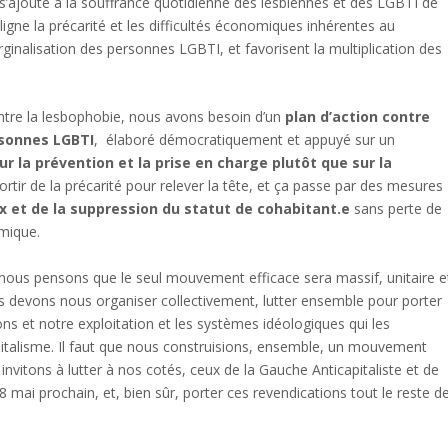
a s’ajoute à la souffrance quotidienne des lesbiennes et des LGBTI de
igne la précarité et les difficultés économiques inhérentes au
inalisation des personnes LGBTI, et favorisent la multiplication des
ntre la lesbophobie, nous avons besoin d’un
plan d’action contre
rsonnes LGBTI
, élaboré démocratiquement et appuyé sur un
ur la prévention et la prise en charge plutôt que sur la
ir de la précarité pour relever la tête, et ça passe par des mesures
aux et de la suppression du statut de cohabitant.e
sans perte de
mique.
 nous pensons que le seul mouvement efficace sera massif, unitaire e
s devons nous organiser collectivement, lutter ensemble pour porter
ns et notre exploitation et les systèmes idéologiques qui les
capitalisme. Il faut que nous construisions, ensemble, un mouvement
nvitons à lutter à nos cotés, ceux de la Gauche Anticapitaliste et de
 mai prochain, et, bien sûr, porter ces revendications tout le reste d