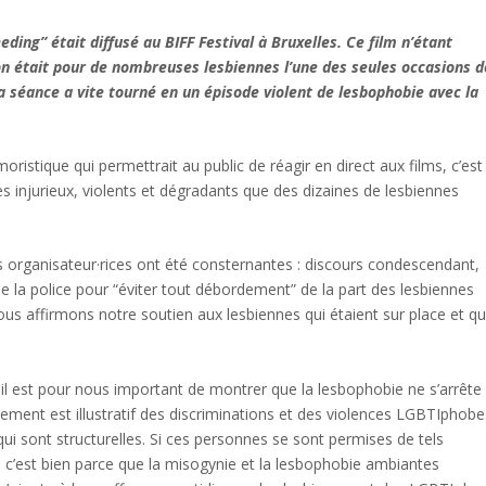
eding” était diffusé au BIFF Festival à Bruxelles. Ce film n’étant
on était pour de nombreuses lesbiennes l’une des seules occasions d
a séance a vite tourné en un épisode violent de lesbophobie avec la
ristique qui permettrait au public de réagir en direct aux films, c’est
 injurieux, violents et dégradants que des dizaines de lesbiennes
 organisateur·rices ont été consternantes : discours condescendant,
 la police pour “éviter tout débordement” de la part des lesbiennes
ous affirmons notre soutien aux lesbiennes qui étaient sur place et qu
s il est pour nous important de montrer que la lesbophobie ne s’arrête
ement est illustratif des discriminations et des violences LGBTIphobe
ui sont structurelles. Si ces personnes se sont permises de tels
c’est bien parce que la misogynie et la lesbophobie ambiantes