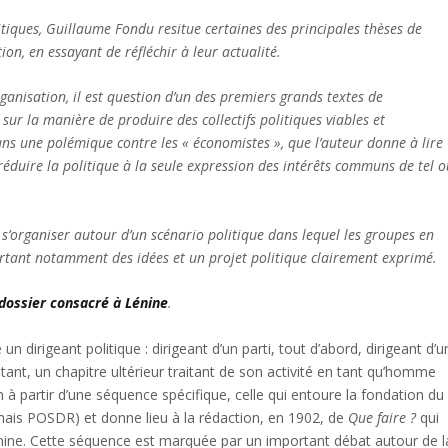
iques, Guillaume Fondu resitue certaines des principales thèses de
on, en essayant de réfléchir à leur actualité.
ganisation, il est question d’un des premiers grands textes de
sur la manière de produire des collectifs politiques viables et
Dans une polémique contre les « économistes », que l’auteur donne à lire
 réduire la politique à la seule expression des intérêts communs de tel 
e s’organiser autour d’un scénario politique dans lequel les groupes en
portant notamment des idées et un projet politique clairement exprimé.
dossier consacré à Lénine
.
 dirigeant politique : dirigeant d’un parti, tout d’abord, dirigeant d’u
litant, un chapitre ultérieur traitant de son activité en tant qu’homme
ion à partir d’une séquence spécifique, celle qui entoure la fondation du
mais POSDR) et donne lieu à la rédaction, en 1902, de
Que faire ?
qui
nine. Cette séquence est marquée par un important débat autour de l