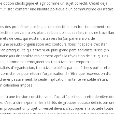
option idéologique et agir comme un sujet collectif. C’était déjà
mmuniste
: conférer une identité politique à un communisme qui n’était
ples des problèmes posés par ce collectif et son fonctionnement : on
lectif ne servant alors plus des buts politiques réels mais ne travaillan
érêts de ceux qui existent à travers lui (on parlera alors de
ans une pseudo-organisation aux contours flous incapable d’exister
an pratique, ce qui arrivera au plus grand parti socialiste russe (en
nnaire (qui disparaîtra rapidement après la révolution de 1917). Ces
itique, comme en témoignent les tentatives contemporaines de
alités d’organisation, tentatives soldées par des échecs puisqu’elles
consistance pour réduire l’organisation à n’être que l’expression d’un
hérer passivement, la seule implication militante véritable n’étant
un calendrier imposé.
nt à une tension constitutive de l’activité politique : cette dernière do
e, c’est-à-dire exprimer les intérêts de groupes sociaux définis par un
en proposant un projet universel devant s’appliquer à la société toute