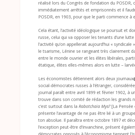
réalisé lors du Congrès de fondation du POSDR, 
immédiatement arrêtés et emprisonnés et il faudr
POSDR, en 1903, pour que le parti commence à exis
Cela étant, l’activité idéologique se poursuit et 
russe, celui qui va opposer les tenants d’une lut
l’activité qu’on appellerait aujourd’hui « syndicale
le tsarisme, Lénine se rangeant très clairement d
entre le monde ouvrier et les élites libérales, part
étatique, élites elles-mêmes alors en lutte – larvé
Les économistes détiennent alors deux journaux
social-démocrates russes à l’étranger, considér
journal paraît entre avril 1899 et février 1902, 
trouve dans son comité de rédaction les grands
c’est surtout dans la
Rabotchaïa Mysl’
[La Pensée o
présente l’avantage de ne pas être lié à un groupe 
ton absolue. Il paraîtra entre octobre 1897 et dé
l’exception peut-être d’Invanchine, présent égale
démocrates opposés à l’économisme tiennent l’
I