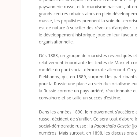
paysannerie russe, et le marxisme naissant, attent
grands centres urbains alors en plein développem
masse, les populistes prennent la voie du terrori
est de nature à susciter des révoltes d’ampleur. L
le développement historique joue en leur faveur
organisationnelle.
Dès 1883, un groupe de marxistes revendiqués et a
relativement importante les textes de Marx et com
modèle du parti social-démocrate allemand. On 
Plekhanov, qui, en 1889, surprend les participants
pour la Russie une place au sein du socialisme e
la Russie comme un pays arriéré, réactionnaire et 
convaincre et se taille un succès d’estime.
Dans les années 1890, le mouvement s’accélère et l
russe, décident de s’unifier. Ce sera tout d’abord
social-démocratie russe : la
Rabotchaïa Gazeta
[J
numéros. Mais surtout, en 1898, les discussions a