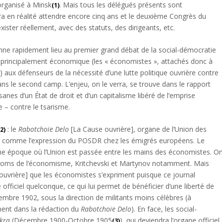
organisé à Minsk
. Mais tous les délégués présents sont
(1)
a en réalité attendre encore cinq ans et le deuxième Congrès du
ter réellement, avec des statuts, des dirigeants, etc.
donne rapidement lieu au premier grand débat de la social-démocratie
te principalement économique (les « économistes », attachés donc à
 ») aux défenseurs de la nécessité d’une lutte politique ouvrière contre
ans le second camp. L’enjeu, on le verra, se trouve dans le rapport
isanes d’un État de droit et d’un capitalisme libéré de l’emprise
e – contre le tsarisme.
: le
Rabotchoïe Delo
[La Cause ouvrière], organe de l’Union des
(2)
ée comme l’expression du POSDR chez les émigrés européens. Le
à une époque où l’Union est passée entre les mains des économistes. O
 noms de l’économisme, Kritchevski et Martynov notamment. Mais
uvrière] que les économistes s’expriment puisque ce journal
officiel quelconque, ce qui lui permet de bénéficier d’une liberté de
cembre 1902, sous la direction de militants moins célèbres (à
ment dans la rédaction du
Rabotchoïe Delo
). En face, les social-
skra
(Décembre 1900-Octobre 1905
), qui deviendra l’organe officiel
(3)