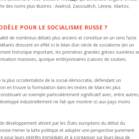
 des noms plus illustres : Axelrod, Zassoulitch, Lénine, Martov,
ODÈLE POUR LE SOCIALISME RUSSE ?
éalité de nombreux débats plus anciens et constitue en un sens l’acte
itants dressent en effet ici le bilan d’un siècle de socialisme (en un
nement historique important, les premières grandes grèves ouvrières e
anisation massives, quoique embryonnaires (caisses de soutien,
e la plus occidentaliste de la social-démocratie, défendant un
’on en trouve la formulation dans les textes de Marx les plus
onstituant un exemple particulièrement significatif avec, entre autres
développé industriellement ne fait que montrer ici aux pays moins
 de développement atteint par les États européens du début du
geoisie mener la lutte politique et adopter une perspective purement
 pour leurs intérêts immédiats et à s’organiser sur leurs lieux de