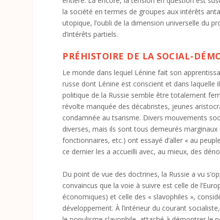
entière. Là encore, la tension en question est su
la société en termes de groupes aux intérêts ant
utopique, l’oubli de la dimension universelle du p
d’intérêts partiels.
PRÉHISTOIRE DE LA SOCIAL-DÉM
Le monde dans lequel Lénine fait son apprentiss
russe dont Lénine est conscient et dans laquelle i
politique de la Russie semble être totalement ferm
révolte manquée des décabristes, jeunes aristocra
condamnée au tsarisme. Divers mouvements social
diverses, mais ils sont tous demeurés marginaux et
fonctionnaires, etc.) ont essayé d’aller « au peup
ce dernier les a accueilli avec, au mieux, des déno
Du point de vue des doctrines, la Russie a vu s’op
convaincus que la voie à suivre est celle de l’Euro
économiques) et celle des « slavophiles », considé
développement. À l’intérieur du courant socialis
le populisme slavophile, attaché à démontrer le p