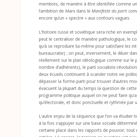
membres, de manière à être identifiée comme une 
l’ambition de Marx dans le
Manifeste du parti co
encore qu’un « spectre » aux contours vagues.
L’histoire russe et soviétique sera riche en exem
peut le centraliser de manière pathologique, le col
qu’à se reproduire lui-même pour satisfaire les int
bureaucratie) ; on peut, inversement, le diluer d
réellement sur le plan idéologique comme sur le pl
nombre d’adhérents), le parti socialiste-révolutio
deux écueils continuent à scander notre vie pol
dépasser la forme-parti pour trouver d’autres mod
évacuent la plupart du temps la question de cette 
programme politique auquel on ne peut faire qu’ad
qu’électorale, et donc ponctuelle et rythmée par 
L’autre enjeu de la séquence que l’on va étudier tie
à la fois s’appuyer sur une base sociale déterminé
certaine place dans les rapports de pouvoir, tout 