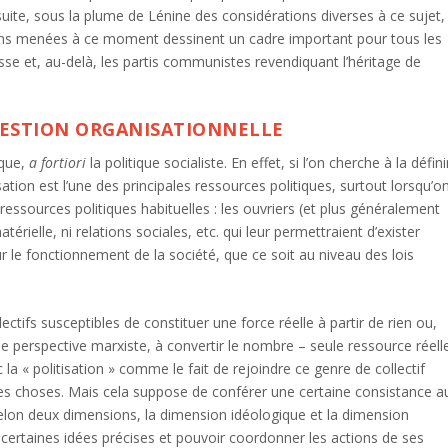
suite, sous la plume de Lénine des considérations diverses à ce sujet,
ssions menées à ce moment dessinent un cadre important pour tous les
usse et, au-delà, les partis communistes revendiquant l’héritage de
UESTION ORGANISATIONNELLE
ique,
a fortiori
la politique socialiste. En effet, si l’on cherche à la défini
sation est l’une des principales ressources politiques, surtout lorsqu’o
essources politiques habituelles : les ouvriers (et plus généralement
térielle, ni relations sociales, etc. qui leur permettraient d’exister
r le fonctionnement de la société, que ce soit au niveau des lois
ectifs susceptibles de constituer une force réelle à partir de rien ou,
ne perspective marxiste, à convertir le nombre – seule ressource réell
la « politisation » comme le fait de rejoindre ce genre de collectif
 des choses. Mais cela suppose de conférer une certaine consistance a
 selon deux dimensions, la dimension idéologique et la dimension
r certaines idées précises et pouvoir coordonner les actions de ses