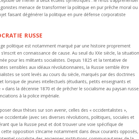
sceptible de mener à deux écueils symétriques : le refus d’appréhender
agonistes menace de transformer la politique en pur prêche moral ou
rojet faisant dégénérer la politique en pure défense corporatiste
OCRATIE RUSSE
age politique est notamment marqué par une histoire proprement
l s’inscrit en connaissance de cause. Au seuil du XX
e
siècle, la situatio
ée pour les militants socialistes. Depuis 1825 et la tentative de
tes sensibles aux idéaux révolutionnaires, la Russie semble être
istes se sont levés au cours du siècle, marqués par des doctrines
 lorsque de jeunes intellectuels (étudiants, petits enseignants et
le » dans la décennie 1870 et de prêcher le socialisme au paysan russe
nciations à la police impériale.
poser deux thèses sur son avenir, celles des « occidentalistes »,
pe occidentale (avec ses diverses révolutions, politiques, sociales et
rant que la Russie peut et doit trouver une voie spécifique de
te, cette opposition s’incarne notamment dans deux courants opposés,
otentiel socialiste des anciennes institutions communautaires de la