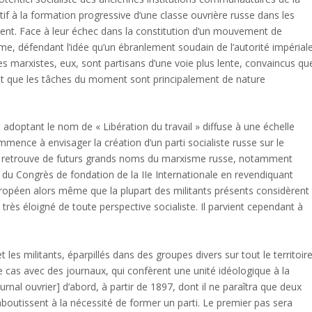
if à la formation progressive d’une classe ouvrière russe dans les
ent. Face à leur échec dans la constitution d’un mouvement de
sme, défendant l’idée qu’un ébranlement soudain de l’autorité impérial
es marxistes, eux, sont partisans d’une voie plus lente, convaincus qu
 et que les tâches du moment sont principalement de nature
doptant le nom de « Libération du travail » diffuse à une échelle
mence à envisager la création d’un parti socialiste russe sur le
y retrouve de futurs grands noms du marxisme russe, notamment
 du Congrès de fondation de la II
e
Internationale en revendiquant
uropéen alors même que la plupart des militants présents considèrent
très éloigné de toute perspective socialiste. Il parvient cependant à
es militants, éparpillés dans des groupes divers sur tout le territoir
 le cas avec des journaux, qui confèrent une unité idéologique à la
ournal ouvrier] d’abord, à partir de 1897, dont il ne paraîtra que deux
boutissent à la nécessité de former un parti. Le premier pas sera