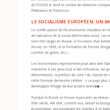
du POSDR et dont le comité de rédaction comporte
Plekhanov et Potressov.
LE SOCIALISME EUROPÉEN, UN M
Le conflit autour de l’économisme cristallise en r
de naissance de la social-démocratie russe. Les mil
sens très large) en Russie, à l’occasion d’un évé
Russie, en 1896, et la formation de formes d’org
comités de grève, etc.).
Les économistes représentent pour ainsi dire l’ail
marxisme à ses yeux tout à fait orthodoxe, tel qu
déterministes, la préface du Livre I du
Capital
en c
cette formule demeurée célèbre : « Le pays plus 
développés l’image de leur propre avenir
. »
(4)
Puisque la Russie se trouve à peu près au niveau
XIX
e
siècle, elle doit, comme eux, laisser la bour
économique, encourageant les ouvriers à se battre