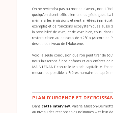
On ne reviendra pas au monde d’avant, non. L’Holoc
quoiqu’en disent officiellement les géologues. La
même si les émissions étaient arrêtées immédiatem
exemple) et de fonctions écosystémiques aussi (
la possibilité de vivre, et de vivre bien, tous, 
restera « bien au-dessous de +2°C » (Accord de Par
dessus du niveau de l’Holocène.
Voici la seule conclusion que l’on peut tirer de to
nous laisserons à nos enfants et aux enfants de n
MAINTENANT contre le Moloch capitaliste. Ensemb
mesure du possible. « Frères humains qui après no
PLAN D’URGENCE ET DECROISSAN
Dans
cette interview
, Valérie Masson-Delmott
au niveau des responsables politiques – et leur d