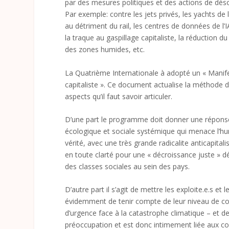
par des mesures politiques et des actions de dés
Par exemple: contre les jets privés, les yachts de 
au détriment du rail, les centres de données de l’I
la traque au gaspillage capitaliste, la réduction d
des zones humides, etc.
La Quatrième Internationale à adopté un « Manife
capitaliste ». Ce document actualise la méthode 
aspects qu’il faut savoir articuler.
D’une part le programme doit donner une réponse d
écologique et sociale systémique qui menace l’huma
vérité, avec une très grande radicalite anticapital
en toute clarté pour une « décroissance juste » dé
des classes sociales au sein des pays.
D’autre part il s’agit de mettre les exploite.e.s 
évidemment de tenir compte de leur niveau de co
d’urgence face à la catastrophe climatique – et de 
préoccupation et est donc intimement liée aux co