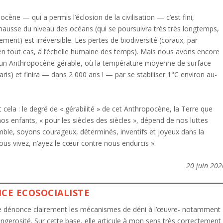
ène — qui a permis l’éclosion de la civilisation — c’est fini,
 hausse du niveau des océans (qui se poursuivra très très longtemps,
ent) est irréversible. Les pertes de biodiversité (coraux, par
en tout cas, à l’échelle humaine des temps). Mais nous avons encore
dans un Anthropocène gérable, où la température moyenne de surface
is) et finira — dans 2 000 ans ! — par se stabiliser 1°C environ au-
ut cela : le degré de « gérabilité » de cet Anthropocène, la Terre que
os enfants, « pour les siècles des siècles », dépend de nos luttes
le, soyons courageux, déterminés, inventifs et joyeux dans la
us vivez, n’ayez le cœur contre nous endurcis ».
20 juin 202
CE ECOSOCIALISTE
e dénonce clairement les mécanismes de déni à l’œuvre- notamment
angerosité. Sur cette base, elle articule à mon sens très correctement