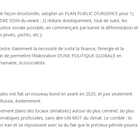
 de façon structurelle, adopter un PLAN PUBLIC D’URGENCE pour 1)
DRE SOIN du vivant ; 2) réduire drastiquement, tout de suite, les
justice sociale possible, en commençant par bannir la déforestation e
s privés, yachts, etc.).
ntre clairement la nécessité de sortir la finance, l’énergie et la
 afin de permettre l’élaboration D’UNE POLITIQUE GLOBALE en
humaine, écosocialiste.
siles ont fait un nouveau bond en avant en 2025, et pas seulement
 Russie, évidemment.
ent (dans des locaux climatisés) autour du plus criminel, du plus
limatiques profossiles, sans dire UN MOT du climat. Le comble : ils
!) en Iran et se réjouissent avec lui du fait que le précieux pétrole pourra