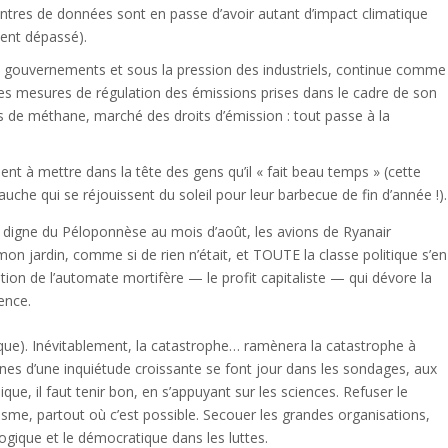
centres de données sont en passe d’avoir autant d’impact climatique
ment dépassé).
gouvernements et sous la pression des industriels, continue comme
santes mesures de régulation des émissions prises dans le cadre de son
es de méthane, marché des droits d’émission : tout passe à la
 à mettre dans la tête des gens qu’il « fait beau temps » (cette
he qui se réjouissent du soleil pour leur barbecue de fin d’année !).
 digne du Péloponnèse au mois d’août, les avions de Ryanair
mon jardin, comme si de rien n’était, et TOUTE la classe politique s’en
stration de l’automate mortifère — le profit capitaliste — qui dévore la
gence.
ique). Inévitablement, la catastrophe… ramènera la catastrophe à
signes d’une inquiétude croissante se font jour dans les sondages, aux
ue, il faut tenir bon, en s’appuyant sur les sciences. Refuser le
visme, partout où c’est possible. Secouer les grandes organisations,
ologique et le démocratique dans les luttes.