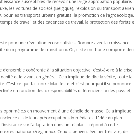
obéissance susceptibles de recevoir une large approbation populaire.
luxe, les voitures de société (Belgique), l’explosion du transport aérie
A; pour les transports urbains gratuits, la promotion de l’agroecologie
u temps de travail et des cadences de travail, la protection des forêts 
ste pour une révolution ecosocialiste – Rompre avec la croissance
dite du « programme de transition ». Or, cette methode comporte deu
’ensemble cohérente à la situation objective, c’est-à-dire à la crise
nité et le vivant en général. Cela implique de dire la vérité, toute la
iste. C’est ce que fait notre Manifeste et c’est pourquoi il se prononce
clinée en fonction des « responsabilités différenciées » des pays et
et les opprimé.e.s en mouvement à une échelle de masse. Cela implique
nscience et de leurs préoccupations immédiates. L’idée du plan
l’insistance sur l’adaptation dans un tel plan – répond à cette
ntextes nationaux/régionaux. Ceux-ci peuvent évoluer très vite, de