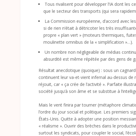
Tous rivalisent pour développer l’IA dont les 
que le secteur des transports (qui sera rapide
La Commission européenne, d’accord avec les 
si de rien n’était à détricoter les très insuffi
propre « plan vert » (moteurs thermiques, fuit
moulinette omnibus de la « simplification »…).
Un nombre non négligeable de médias continuent
absurdité est même répétée par des gens de gauc
Résultat anecdotique (quoique) : sous un cagnard
continuent leur va-et-vient infernal au-dessus de 
réjouit, car « ça crée de l’activité ». Parfaite illu
société jusqu’à son âme et se substitue à l’intelli
Mais le vent finira par tourner (métaphore climat
l’ordre du jour social et politique. Les premiers 
États-Unis. Quitte à adopter une position messianiq
« réalisme ». Ouvrir des brèches dans le producti
surtout les syndicats, pour coupler le social, l’éc