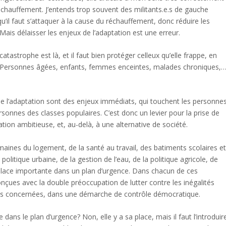
rechauffement. J’entends trop souvent des militants.e.s de gauche
’il faut s’attaquer à la cause du réchauffement, donc réduire les
 Mais délaisser les enjeux de l’adaptation est une erreur.
tastrophe est là, et il faut bien protéger celleux qu’elle frappe, en
ent. Personnes âgées, enfants, femmes enceintes, malades chroniques,
 de l’adaptation sont des enjeux immédiats, qui touchent les personne
sonnes des classes populaires. C’est donc un levier pour la prise de
tion ambitieuse, et, au-delà, à une alternative de société.
ines du logement, de la santé au travail, des batiments scolaires e
politique urbaine, de la gestion de l’eau, de la politique agricole, de
 place importante dans un plan d’urgence. Dans chacun de ces
çues avec la double préoccupation de lutter contre les inégalités
ons concernées, dans une démarche de contrôle démocratique.
e dans le plan d’urgence? Non, elle y a sa place, mais il faut l’introduir