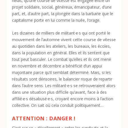
hélas, qu’une course de vitesse est engagée entre un
projet solidaire, social, généreux, émancipateur, d’une
part, et, d’autre part, la plongée dans la barbarie que le
capitalisme porte en lui comme la nuée, l’orage.
Les dizaines de milliers de militant·e·s qui ont porté le
mouvement de l’automne vivent cette course de vitesse
au quotidien dans les ateliers, les bureaux, les écoles,
dans la population en général. Elles et ils sentent que
tout peut basculer. Le combat qu’elles et ils ont mené
en novembre et décembre a bénéficié d’un appui
majoritaire parce qu’il semblait déterminé. Mais, si les
résultats sont dérisoires, le balancier risque de repartir
dans l’autre sens. Les militant·e·s se retrouveraient alors
dans une situation plus difficile qu’avant, face à des
affilié·e·s désabusé·e·s, croyant encore moins à l’action
collective. On sait où cela conduit politiquement…
ATTENTION : DANGER !
C’est sur ce « décollement » entre les syndicats et la