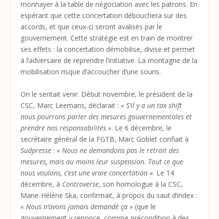
monnayer à la table de négociation avec les patrons. En
espérant que cette concertation débouchera sur des
accords, et que ceux-ci seront avalisés par le
gouvernement. Cette stratégie est en train de montrer
ses effets : la concertation démobilise, divise et permet
à l’adversaire de reprendre l’initiative. La montagne de la
mobilisation risque d’accoucher d’une souris.
On le sentait venir. Début novembre, le président de la
CSC, Marc Leemans, déclarait :
« S’il y a un tax shift
nous pourrons parler des mesures gouvernementales et
prendre nos responsabilités »
. Le 6 décembre, le
secrétaire général de la FGTB, Marc Goblet confiait à
Sudpresse
:
« Nous ne demandons pas le retrait des
mesures, mais au moins leur suspension. Tout ce que
nous voulons, c’est une vraie concertation »
. Le 14
décembre, à
Controverse
, son homologue à la CSC,
Marie-Hélène Ska, confirmait, à propos du saut d’index :
« Nous n’avons jamais demandé ça »
(que le
gouvernement y renonce, comme précondition à des