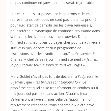
ne pas continuer en janvier, ce qui serait regrettable.
Et c’est ce qui s’est passé. Car les patrons et leurs
représentants politiques ne sont pas idiots. La priorité,
pour eux, était de démobiliser les travailleur·euse·s,
pour arrêter la dynamique de confiance croissante dans
la force collective du mouvement ouvrier. Dans
l’immédiat, ils n’ont pas dû payer cher pour cela : il leur a
suffi d’un mini-accord et d’un programme de
discussions avec les syndicats jusqu’à la fin janvier. Et
Charles Michel de se réjouir immédiatement :
« Je mets
la paix sociale sous le sapin de tous les Belges »
.
Marc Goblet n’avait pas tort de déclarer à
Sudpresse
, le
6 janvier, que
« les braises sont toujours là »
. Le
problème est qu’elles se transforment en cendres au fil
des jours qui passent sans action. D’autres feux
s’allumeront à l’avenir, mais celui de l’automne – un
mouvement crescendo, tous ensemble – a été privé
d’oxygène brutalement. Or il était d’une intensité