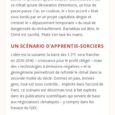
ce n’était qu’une déclaration d’intentions, un tour de
passe-passe. Car, en coulisse, le « bon accord » était
sous-tendu par un
un projet capitaliste dingue et
criminel: le « dépassement temporaire » du seuil de
dangerosité du réchauffement. Barrabbas est libre, le
Christ est sacrifié, Pilate s’en lave les mains.
UN SCÉNARIO D’APPRENTIS-SORCIERS
L’idée est la suivante: la barre des 1,5°C sera franchie
en 2030-2040 – croissance pour le profit oblige! – mais
des
«
technologies à émissions négatives
»
et la
gé
oing
é
nierie
permettront de refroidir le climat dans la
seconde moitié du siècle. Dormez en paix, bonnes
gens, tout est sous contrôle… Implicite dans l’accord de
Paris, ce scénario est désormais tout à fait explicite
dans les publications scientifiques qui servent de base
aux négociateurs climatiques – y compris dans les
travaux du GIEC.