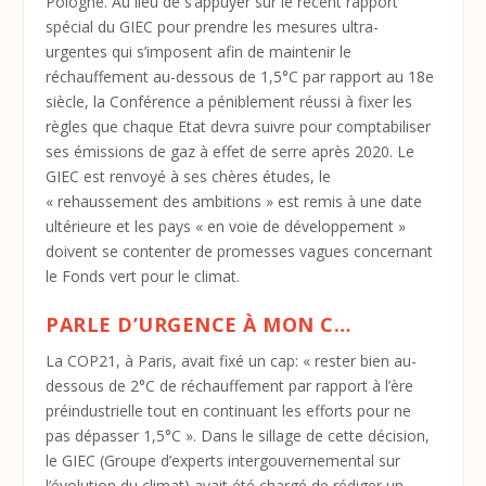
Pologne. Au lieu de s’appuyer sur le récent rapport
spécial du GIEC pour prendre les mesures ultra-
urgentes qui s’imposent afin de maintenir le
réchauffement au-dessous de 1,5°C par rapport au 18e
siècle, la Conférence a péniblement réussi à fixer les
règles que chaque Etat devra suivre pour comptabiliser
ses émissions de gaz à effet de serre après 2020. Le
GIEC est renvoyé à ses chères études, le
« rehaussement des ambitions » est remis à une date
ultérieure et les pays « en voie de développement »
doivent se contenter de promesses vagues concernant
le Fonds vert pour le climat.
PARLE D’URGENCE À MON C…
La COP21, à Paris, avait fixé un cap: « rester bien au-
dessous de 2°C de réchauffement par rapport à l’ère
préindustrielle tout en continuant les efforts pour ne
pas dépasser 1,5°C ». Dans le sillage de cette décision,
le GIEC (Groupe d’experts intergouvernemental sur
l’évolution du climat) avait été chargé de rédiger un