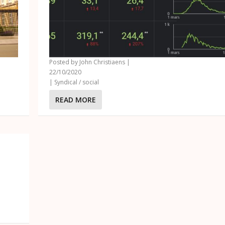
Posted by
John Christiaens
|
22/10/2020
|
Syndical / social
READ MORE