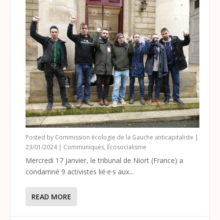
Posted by
Commission écologie de la Gauche anticapitaliste
|
23/01/2024
|
Communiqués
,
Écosocialisme
Mercredi 17 janvier, le tribunal de Niort (France) a
condamné 9 activistes lié·e·s aux...
READ MORE