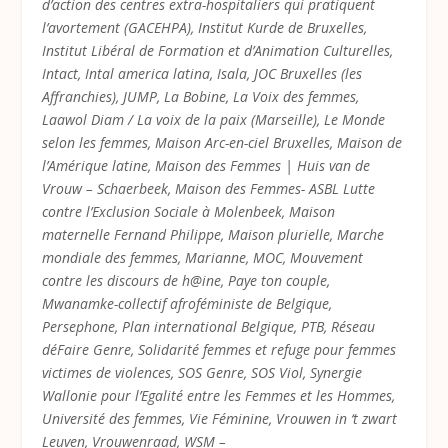
d’action des centres extra-hospitaliers qui pratiquent
l’avortement (GACEHPA), Institut Kurde de Bruxelles,
Institut Libéral de Formation et d’Animation Culturelles,
Intact, Intal america latina, Isala, JOC Bruxelles (les
Affranchies), JUMP, La Bobine, La Voix des femmes,
Laawol Diam / La voix de la paix (Marseille), Le Monde
selon les femmes, Maison Arc-en-ciel Bruxelles, Maison de
l’Amérique latine, Maison des Femmes | Huis van de
Vrouw – Schaerbeek, Maison des Femmes- ASBL Lutte
contre l’Exclusion Sociale à Molenbeek, Maison
maternelle Fernand Philippe, Maison plurielle, Marche
mondiale des femmes, Marianne, MOC, Mouvement
contre les discours de h@ine, Paye ton couple,
Mwanamke-collectif afroféministe de Belgique,
Persephone, Plan international Belgique, PTB, Réseau
déFaire Genre, Solidarité femmes et refuge pour femmes
victimes de violences, SOS Genre, SOS Viol, Synergie
Wallonie pour l’Egalité entre les Femmes et les Hommes,
Université des femmes, Vie Féminine, Vrouwen in ‘t zwart
Leuven, Vrouwenraad, WSM –