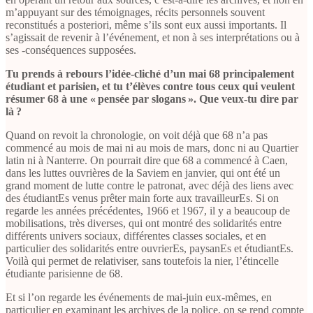
m’appuyant sur des témoignages, récits personnels souvent
reconstitués a posteriori, même s’ils sont eux aussi importants. Il
s’agissait de revenir à l’événement, et non à ses interprétations ou à
ses -conséquences supposées.
Tu prends à rebours l’idée-cliché d’un mai 68 principalement
étudiant et parisien, et tu t’élèves contre tous ceux qui veulent
résumer 68 à une « pensée par slogans ». Que veux-tu dire par
là ?
Quand on revoit la chronologie, on voit déjà que 68 n’a pas
commencé au mois de mai ni au mois de mars, donc ni au Quartier
latin ni à Nanterre. On pourrait dire que 68 a commencé à Caen,
dans les luttes ouvrières de la Saviem en janvier, qui ont été un
grand moment de lutte contre le patronat, avec déjà des liens avec
des étudiantEs venus prêter main forte aux travailleurEs. Si on
regarde les années précédentes, 1966 et 1967, il y a beaucoup de
mobilisations, très diverses, qui ont montré des solidarités entre
différents univers sociaux, différentes classes sociales, et en
particulier des solidarités entre ouvrierEs, paysanEs et étudiantEs.
Voilà qui permet de relativiser, sans toutefois la nier, l’étincelle
étudiante parisienne de 68.
Et si l’on regarde les événements de mai-juin eux-mêmes, en
particulier en examinant les archives de la police, on se rend compte