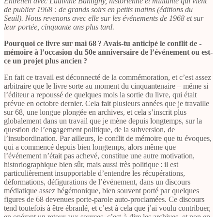
Entretien avec Ludivine Bantigny, historienne et militante qui vient
de publier 1968 : de grands soirs en petits matins (éditions du
Seuil). Nous revenons avec elle sur les événements de 1968 et sur
leur portée, cinquante ans plus tard.
Pourquoi ce livre sur mai 68 ? Avais-tu anticipé le conflit de -
mémoire à l’occasion du 50e anniversaire de l’événement ou est-
ce un projet plus ancien ?
En fait ce travail est déconnecté de la commémoration, et c’est assez
arbitraire que le livre sorte au moment du cinquantenaire – même si
l’éditeur a repoussé de quelques mois la sortie du livre, qui était
prévue en octobre dernier. Cela fait plusieurs années que je travaille
sur 68, une longue plongée en archives, et cela s’inscrit plus
globalement dans un travail que je mène depuis longtemps, sur la
question de l’engagement politique, de la subversion, de
l’insubordination. Par ailleurs, le conflit de mémoire que tu évoques,
qui a commencé depuis bien longtemps, alors même que
l’événement n’était pas achevé, constitue une autre motivation,
historiographique bien sûr, mais aussi très politique : il est
particulièrement insupportable d’entendre les récupérations,
déformations, défigurations de l’événement, dans un discours
médiatique assez hégémonique, bien souvent porté par quelques
figures de 68 devenues porte-parole auto-proclamées. Ce discours
tend toutefois à être ébranlé, et c’est à cela que j’ai voulu contribuer,
en opérant un retour aux sources, c’est-à-dire les archives, et non en