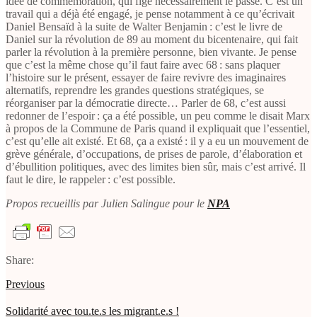
idée de commémoration, qui fige nécessairement le passé. C’est un
travail qui a déjà été engagé, je pense notamment à ce qu’écrivait
Daniel Bensaïd à la suite de Walter Benjamin : c’est le livre de
Daniel sur la révolution de 89 au moment du bicentenaire, qui fait
parler la révolution à la première personne, bien vivante. Je pense
que c’est la même chose qu’il faut faire avec 68 : sans plaquer
l’histoire sur le présent, essayer de faire revivre des imaginaires
alternatifs, reprendre les grandes questions stratégiques, se
réorganiser par la démocratie directe… Parler de 68, c’est aussi
redonner de l’espoir : ça a été possible, un peu comme le disait Marx
à propos de la Commune de Paris quand il expliquait que l’essentiel,
c’est qu’elle ait existé. Et 68, ça a existé : il y a eu un mouvement de
grève générale, d’occupations, de prises de parole, d’élaboration et
d’ébullition politiques, avec des limites bien sûr, mais c’est arrivé. Il
faut le dire, le rappeler : c’est possible.
Propos recueillis par Julien Salingue pour le
NPA
Share:
Previous
Solidarité avec tou.te.s les migrant.e.s !