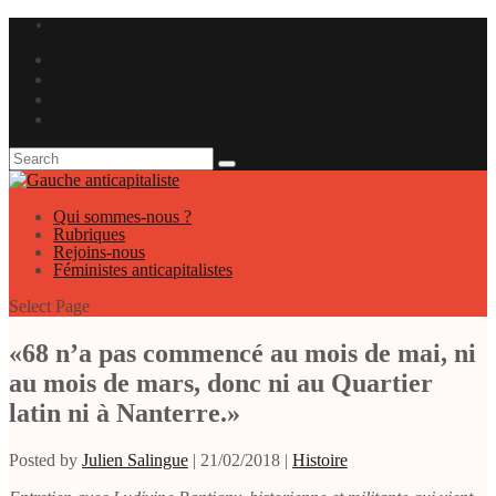
SAP ANTIKAPITALISTEN
Qui sommes-nous ?
Rubriques
Rejoins-nous
Féministes anticapitalistes
Select Page
«68 n’a pas commencé au mois de mai, ni
au mois de mars, donc ni au Quartier
latin ni à Nanterre.»
Posted by
Julien Salingue
|
21/02/2018
|
Histoire