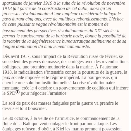
spartakiste de janvier 1919 à la suite de la révolution de novembre
1918 fait partie de la construction de cet oubli, alors qu’un
processus révolutionnaire d’une ampleur considérable balaya le
pays durant cinq ans, avec de multiples rebondissements. L’échec
de cette puissante vague révolutionnaire est le moment de
e
basculement des perspectives révolutionnaires du XX
siècle : il
permet le surgissement de la barbarie nazie, donne la possibilité de
la victoire de la dégénérescence bureaucratique stalinienne et de sa
longue domination du mouvement communiste.
Dès avril 1917, sous l’impact de la Révolution russe de février, se
succèdent des grèves de masse, des cortèges avec des revendications
politiques, une première mutinerie dans la marine. À l’automne
1918, la radicalisation s’intensifie contre la poursuite de la guerre, la
paix sociale imposée et le régime impérial. La bourgeoisie, qui
cherche une solution institutionnelle à la crise révolutionnaire
montante, crée le 4 octobre un gouvernement de coalition qui intègre
(1)
le SPD
pour négocier l’armistice.
La soif de paix des masses fatiguées par la guerre va prendre le
dessus et tout bousculer.
Le 30 octobre, à la veille de l’armistice, le commandement de la
flotte de la Baltique veut soulager le front par une attaque. Les
équipages refusent d’obéir, à Kiel les marins prennent possession