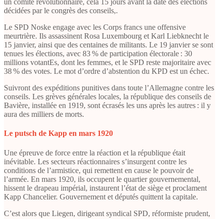
un comité révolutionnaire, cela 15 jours avant la date des élections
décidées par le congrès des conseils,.
Le SPD Noske engage avec les Corps francs une offensive
meurtrière. Ils assassinent Rosa Luxembourg et Karl Liebknecht le
15 janvier, ainsi que des centaines de militants. Le 19 janvier se sont
tenues les élections, avec 83 % de participation électorale : 30
millions votantEs, dont les femmes, et le SPD reste majoritaire avec
38 % des votes. Le mot d’ordre d’abstention du KPD est un échec.
Suivront des expéditions punitives dans toute l’Allemagne contre les
conseils. Les grèves générales locales, la république des conseils de
Bavière, installée en 1919, sont écrasés les uns après les autres : il y
aura des milliers de morts.
Le putsch de Kapp en mars 1920
Une épreuve de force entre la réaction et la république était
inévitable. Les secteurs réactionnaires s’insurgent contre les
conditions de l’armistice, qui remettent en cause le pouvoir de
l’armée. En mars 1920, ils occupent le quartier gouvernemental,
hissent le drapeau impérial, instaurent l’état de siège et proclament
Kapp Chancelier. Gouvernement et députés quittent la capitale.
C’est alors que Liegen, dirigeant syndical SPD, réformiste prudent,