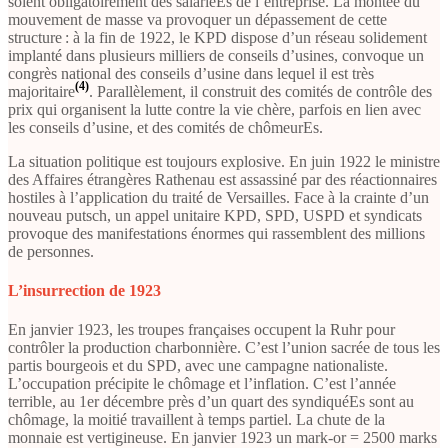
soient obligatoirement des salariéEs de l’entreprise. La montée du
mouvement de masse va provoquer un dépassement de cette
structure : à la fin de 1922, le KPD dispose d’un réseau solidement
implanté dans plusieurs milliers de conseils d’usines, convoque un
congrès national des conseils d’usine dans lequel il est très
(4)
majoritaire
. Parallèlement, il construit des comités de contrôle des
prix qui organisent la lutte contre la vie chère, parfois en lien avec
les conseils d’usine, et des comités de chômeurEs.
La situation politique est toujours explosive. En juin 1922 le ministre
des Affaires étrangères Rathenau est assassiné par des réactionnaires
hostiles à l’application du traité de Versailles. Face à la crainte d’un
nouveau putsch, un appel unitaire KPD, SPD, USPD et syndicats
provoque des manifestations énormes qui rassemblent des millions
de personnes.
L’insurrection de 1923
En janvier 1923, les troupes françaises occupent la Ruhr pour
contrôler la production charbonnière. C’est l’union sacrée de tous les
partis bourgeois et du SPD, avec une campagne nationaliste.
L’occupation précipite le chômage et l’inflation. C’est l’année
terrible, au 1er décembre près d’un quart des syndiquéEs sont au
chômage, la moitié travaillent à temps partiel. La chute de la
monnaie est vertigineuse. En janvier 1923 un mark-or = 2500 marks