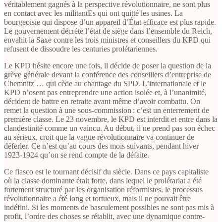
véritablement gagnés à la perspective révolutionnaire, ne sont plus
en contact avec les militantEs qui ont quitté les usines. La
bourgeoisie qui dispose d’un appareil d’État efficace est plus rapide.
Le gouvernement décrète l’état de siège dans l’ensemble du Reich,
envahit la Saxe contre les trois ministres et conseillers du KPD qui
refusent de dissoudre les centuries prolétariennes.
Le KPD hésite encore une fois, il décide de poser la question de la
grève générale devant la conférence des conseillers d’entreprise de
Chemnitz … qui cède au chantage du SPD. L’internationale et le
KPD n’osent pas entreprendre une action isolée et, à l’unanimité,
décident de battre en retraite avant même d’avoir combattu. On
remet la question à une sous-commission : c’est un enterrement de
première classe. Le 23 novembre, le KPD est interdit et entre dans la
clandestinité comme un vaincu. Au début, il ne prend pas son échec
au sérieux, croit que la vague révolutionnaire va continuer de
déferler. Ce n’est qu’au cours des mois suivants, pendant hiver
1923-1924 qu’on se rend compte de la défaite.
Ce fiasco est le tournant décisif du siècle. Dans ce pays capitaliste
où la classe dominante était forte, dans lequel le prolétariat a été
fortement structuré par les organisation réformistes, le processus
révolutionnaire a été long et tortueux, mais il ne pouvait être
indéfini. Si les moments de basculement possibles ne sont pas mis à
profit, l’ordre des choses se rétablit, avec une dynamique contre-