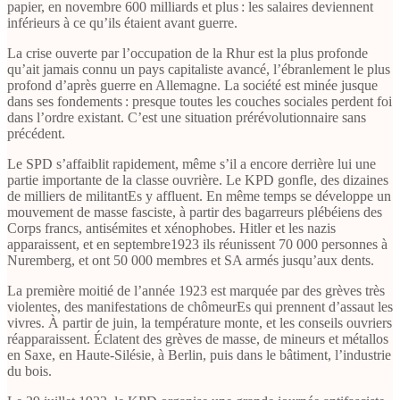
papier, en novembre 600 milliards et plus : les salaires deviennent
inférieurs à ce qu’ils étaient avant guerre.
La crise ouverte par l’occupation de la Rhur est la plus profonde
qu’ait jamais connu un pays capitaliste avancé, l’ébranlement le plus
profond d’après guerre en Allemagne. La société est minée jusque
dans ses fondements : presque toutes les couches sociales perdent foi
dans l’ordre existant. C’est une situation prérévolutionnaire sans
précédent.
Le SPD s’affaiblit rapidement, même s’il a encore derrière lui une
partie importante de la classe ouvrière. Le KPD gonfle, des dizaines
de milliers de militantEs y affluent. En même temps se développe un
mouvement de masse fasciste, à partir des bagarreurs plébéiens des
Corps francs, antisémites et xénophobes. Hitler et les nazis
apparaissent, et en septembre1923 ils réunissent 70 000 personnes à
Nuremberg, et ont 50 000 membres et SA armés jusqu’aux dents.
La première moitié de l’année 1923 est marquée par des grèves très
violentes, des manifestations de chômeurEs qui prennent d’assaut les
vivres. À partir de juin, la température monte, et les conseils ouvriers
réapparaissent. Éclatent des grèves de masse, de mineurs et métallos
en Saxe, en Haute-Silésie, à Berlin, puis dans le bâtiment, l’industrie
du bois.