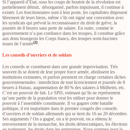
Si l’appareil d’État, sous les coups de boutoir de la révolution est
partiellement détruit, désorganisé, parfois impuissant, il continue à
exister. Les fonctionnaires sont à leur poste, les capitalistes disposent
librement de leurs biens, même s’ils ont signé une convention avec
les syndicats qui prévoit la reconnaissance du droit de grève, la
journée de 8 heures sans perte de salaire. En outre, comme le
gouvernement n’a pas confiance dans les troupes, il constitue grâce
aux dons bourgeois les Corps francs, des troupes semi-fascistes
(2)
issues de l’armée
.
Les conseils d’ouvriers et de soldats
Les conseils se constituent dans une grande improvisation. Très
souvent ils se dotent de leur propre force armée, abolissent les
institutions existantes, et parfois prennent en charge certaines tâches
gouvernementales : interdiction de tout licenciement et journée de 8
heures à Hanau, augmentation de 80 % des salaires à Mülheim, etc.
C’est un pouvoir de fait. Le SPD, estimant qu’ils ne représentent
qu’une partie de la population veut les utiliser pour donner le
pouvoir à l’assemblée constituante. Il va gagner cette bataille
politique, il est majoritaire dans le premier congrès des conseils
d’ouvriers et de soldats allemands qui se tient du 16 au 20 décembre.
Ses arguments ? On a gagné, on a le pouvoir, on a obtenu le
renversement de la monarchie, les droits démocratiques, les élections
au parlement, les droits dans les entreprises. Nous sommes pour la