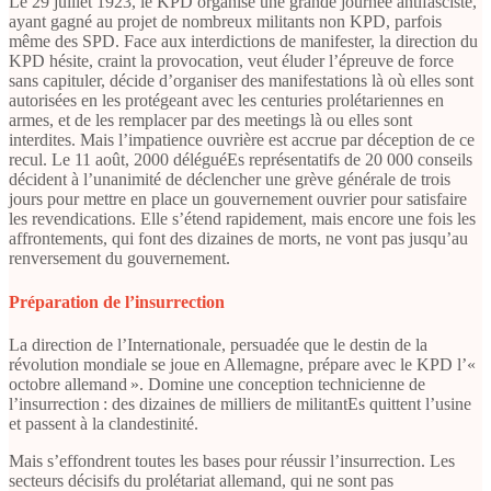
Le 29 juillet 1923, le KPD organise une grande journée antifasciste,
ayant gagné au projet de nombreux militants non KPD, parfois
même des SPD. Face aux interdictions de manifester, la direction du
KPD hésite, craint la provocation, veut éluder l’épreuve de force
sans capituler, décide d’organiser des manifestations là où elles sont
autorisées en les protégeant avec les centuries prolétariennes en
armes, et de les remplacer par des meetings là ou elles sont
interdites. Mais l’impatience ouvrière est accrue par déception de ce
recul. Le 11 août, 2000 déléguéEs représentatifs de 20 000 conseils
décident à l’unanimité de déclencher une grève générale de trois
jours pour mettre en place un gouvernement ouvrier pour satisfaire
les revendications. Elle s’étend rapidement, mais encore une fois les
affrontements, qui font des dizaines de morts, ne vont pas jusqu’au
renversement du gouvernement.
Préparation de l’insurrection
La direction de l’Internationale, persuadée que le destin de la
révolution mondiale se joue en Allemagne, prépare avec le KPD l’«
octobre allemand ». Domine une conception technicienne de
l’insurrection : des dizaines de milliers de militantEs quittent l’usine
et passent à la clandestinité.
Mais s’effondrent toutes les bases pour réussir l’insurrection. Les
secteurs décisifs du prolétariat allemand, qui ne sont pas