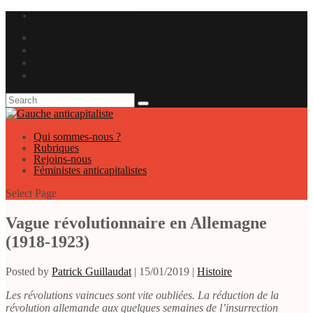
SAP ANTIKAPITALISTEN
Qui sommes-nous ?
Rubriques
Rejoins-nous
Féministes anticapitalistes
Select Page
Vague révolutionnaire en Allemagne
(1918-1923)
Posted by
Patrick Guillaudat
|
15/01/2019
|
Histoire
Les révolutions vaincues sont vite oubliées. La réduction de la
révolution allemande aux quelques semaines de l’insurrection