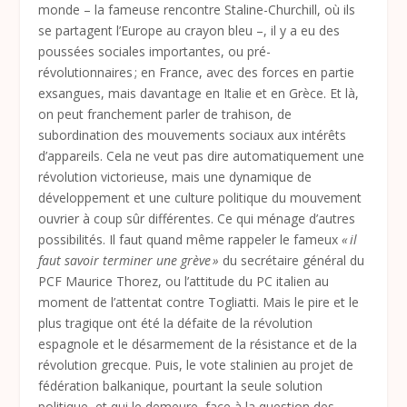
monde – la fameuse rencontre ­Staline-Churchill, où ils
se partagent l’Europe au crayon bleu –, il y a eu des
poussées sociales importantes, ou pré-
révolutionnaires ; en France, avec des forces en partie
exsangues, mais davantage en Italie et en Grèce. Et là,
on peut franchement parler de trahison, de
subordination des mouvements sociaux aux intérêts
d’appareils. Cela ne veut pas dire automatiquement une
révolution victorieuse, mais une dynamique de
développement et une culture politique du mouvement
ouvrier à coup sûr différentes. Ce qui ménage d’autres
possibilités. Il faut quand même rappeler le fameux
« il
faut savoir terminer une grève »
du secrétaire général du
PCF Maurice Thorez, ou l’attitude du PC italien au
moment de l’attentat contre Togliatti. Mais le pire et le
plus tragique ont été la défaite de la révolution
espagnole et le désarmement de la résistance et de la
révolution grecque. Puis, le vote stalinien au projet de
fédération balkanique, pourtant la seule solution
politique, et qui le demeure, face à la question des