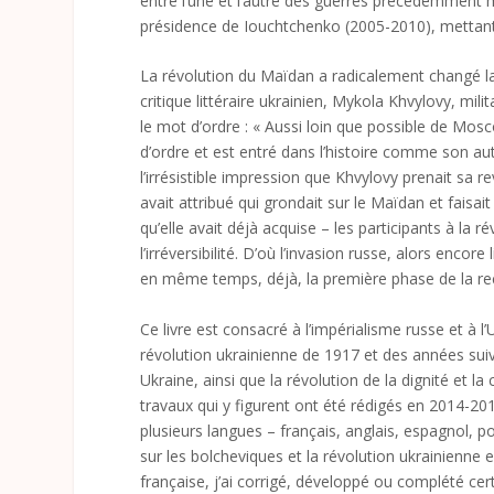
entre l’une et l’autre des guerres précédemment m
présidence de Iouchtchenko (2005-2010), mettant s
La révolution du Maïdan a radicalement changé la
critique littéraire ukrainien, Mykola Khvylovy, mil
le mot d’ordre : « Aussi loin que possible de Mosc
d’ordre et est entré dans l’histoire comme son aute
l’irrésistible impression que Khvylovy prenait sa r
avait attribué qui grondait sur le Maïdan et faisa
qu’elle avait déjà acquise – les participants à la r
l’irréversibilité. D’où l’invasion russe, alors enco
en même temps, déjà, la première phase de la r
Ce livre est consacré à l’impérialisme russe et à l
révolution ukrainienne de 1917 et des années suiv
Ukraine, ainsi que la révolution de la dignité et 
travaux qui y figurent ont été rédigés en 2014-2
plusieurs langues – français, anglais, espagnol, p
sur les bolcheviques et la révolution ukrainienne 
française, j’ai corrigé, développé ou complété cer