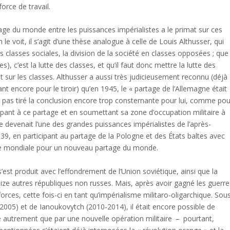
orce de travail.
age du monde entre les puissances impérialistes a le primat sur ces
le voit, il s’agit d’une thèse analogue à celle de Louis Althusser, qui
es classes sociales, la division de la société en classes opposées ; que
s), c’est la lutte des classes, et qu’il faut donc mettre la lutte des
 sur les classes. Althusser a aussi très judicieusement reconnu (déjà
nt encore pour le tiroir) qu’en 1945, le « partage de l’Allemagne était
a pas tiré la conclusion encore trop consternante pour lui, comme pou
cipant à ce partage et en soumettant sa zone d’occupation militaire à
ue devenait l’une des grandes puissances impérialistes de l’après-
1939, en participant au partage de la Pologne et des États baltes avec
erre mondiale pour un nouveau partage du monde.
s’est produit avec l’effondrement de l’Union soviétique, ainsi que la
eize autres républiques non russes. Mais, après avoir gagné les guerre
forces, cette fois-ci en tant qu’impérialisme militaro-oligarchique. Sou
005) et de Ianoukovytch (2010-2014), il était encore possible de
e autrement que par une nouvelle opération militaire – pourtant,