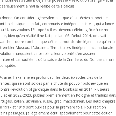
entionnées s’étaient déjà interposées la « révolution orange » et la
érieusement à mal la réalité de tels calculs.
 donne. On considère généralement, que c’est l’écrivain, poète et
itant bolchevique – en fait, communiste indépendantiste –, qui a lancé
ou ! Nous voulons l’Europe ! » Il est devenu célèbre grâce à ce mot
ur, bien qu’en réalité il ne l’ait pas lancé6. Début 2014, on avait
evanche d’outre-tombe – que c’était le mot d’ordre légendaire qu’on lui
it trembler Moscou. L’Ukraine affirmait alors l’indépendance nationale
évolution marquaient cette fois-ci leur volonté d’en assurer
re limitée et camouflée, d’où la saisie de la Crimée et du Donbass, mais
econquête.
’Ukraine. Il examine en profondeur les deux épisodes clés de la
antes, qui se sont soldés par la chute du pouvoir bolchevique en
la contre-révolution oligarchique dans le Donbass en 2014. Plusieurs
015 et en 2022-2023, publiés premièrement en Pologne et traduits dan
ortugais, italien, ukrainien, russe, grec, macédonien. Les deux chapitre
en 1917 et 1919 sont publiés pour la première fois. Pour l’édition
tains passages. J’ai également écrit, spécialement pour cette édition,