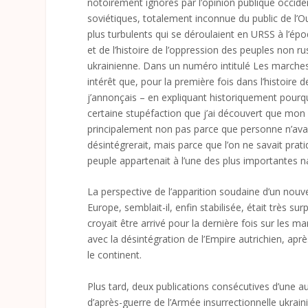
notoirement ignorés par l’opinion publique occiden
soviétiques, totalement inconnue du public de l’Ou
plus turbulents qui se déroulaient en URSS à l’époq
et de l’histoire de l’oppression des peuples non r
ukrainienne. Dans un numéro intitulé Les marches de
intérêt que, pour la première fois dans l’histoire d
j’annonçais – en expliquant historiquement pourqu
certaine stupéfaction que j’ai découvert que mon 
principalement non pas parce que personne n’avait
désintégrerait, mais parce que l’on ne savait prat
peuple appartenait à l’une des plus importantes n
La perspective de l’apparition soudaine d’un nouvel
Europe, semblait-il, enfin stabilisée, était très s
croyait être arrivé pour la dernière fois sur les m
avec la désintégration de l’Empire autrichien, ap
le continent.
Plus tard, deux publications consécutives d’une au
d’après-guerre de l’Armée insurrectionnelle ukrai