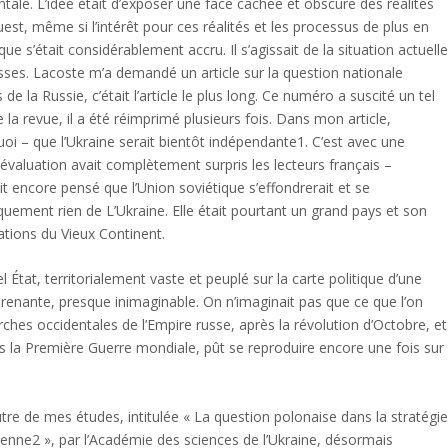
tale. L’idée était d’exposer une face cachée et obscure des réalités
est, même si l’intérêt pour ces réalités et les processus de plus en
ue s’était considérablement accru. Il s’agissait de la situation actuell
usses. Lacoste m’a demandé un article sur la question nationale
 la Russie, c’était l’article le plus long. Ce numéro a suscité un tel
e la revue, il a été réimprimé plusieurs fois. Dans mon article,
oi – que l’Ukraine serait bientôt indépendante1. C’est avec une
évaluation avait complètement surpris les lecteurs français –
 encore pensé que l’Union soviétique s’effondrerait et se
iquement rien de L’Ukraine. Elle était pourtant un grand pays et son
ations du Vieux Continent.
 État, territorialement vaste et peuplé sur la carte politique d’une
urprenante, presque inimaginable. On n’imaginait pas que ce que l’on
arches occidentales de l’Empire russe, après la révolution d’Octobre, et
rès la Première Guerre mondiale, pût se reproduire encore une fois sur
tre de mes études, intitulée « La question polonaise dans la stratégi
nienne2 », par l’Académie des sciences de l’Ukraine, désormais