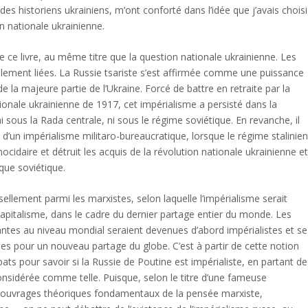
 des historiens ukrainiens, m’ont conforté dans l’idée que j’avais choisi
n nationale ukrainienne.
e ce livre, au même titre que la question nationale ukrainienne. Les
blement liées. La Russie tsariste s’est affirmée comme une puissance
e la majeure partie de l’Ukraine. Forcé de battre en retraite par la
tionale ukrainienne de 1917, cet impérialisme a persisté dans la
 sous la Rada centrale, ni sous le régime soviétique. En revanche, il
d’un impérialisme militaro-bureaucratique, lorsque le régime stalinie
cidaire et détruit les acquis de la révolution nationale ukrainienne e
ique soviétique.
llement parmi les marxistes, selon laquelle l’impérialisme serait
pitalisme, dans le cadre du dernier partage entier du monde. Les
antes au niveau mondial seraient devenues d’abord impérialistes et se
les pour un nouveau partage du globe. C’est à partir de cette notion
ts pour savoir si la Russie de Poutine est impérialiste, en partant de
considérée comme telle. Puisque, selon le titre d’une fameuse
es ouvrages théoriques fondamentaux de la pensée marxiste,