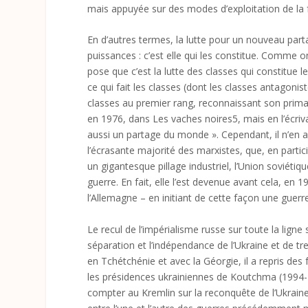
mais appuyée sur des modes d’exploitation de la f
En d’autres termes, la lutte pour un nouveau part
puissances : c’est elle qui les constitue. Comme on 
pose que c’est la lutte des classes qui constitue l
ce qui fait les classes (dont les classes antagoniste
classes au premier rang, reconnaissant son primat
en 1976, dans Les vaches noires5, mais en l’écriva
aussi un partage du monde ». Cependant, il n’en 
l’écrasante majorité des marxistes, que, en parti
un gigantesque pillage industriel, l’Union soviétiq
guerre. En fait, elle l’est devenue avant cela, en 
l’Allemagne – en initiant de cette façon une gu
Le recul de l’impérialisme russe sur toute la ligne 
séparation et l’indépendance de l’Ukraine et de tr
en Tchétchénie et avec la Géorgie, il a repris des 
les présidences ukrainiennes de Koutchma (1994-2
compter au Kremlin sur la reconquête de l’Ukrain