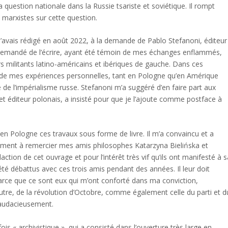
a question nationale dans la Russie tsariste et soviétique. Il rompt
marxistes sur cette question.
e j’avais rédigé en août 2022, à la demande de Pablo Stefanoni, éditeur
t demandé de l’écrire, ayant été témoin de mes échanges enflammés,
urs militants latino-américains et ibériques de gauche. Dans ces
es de mes expériences personnelles, tant en Pologne qu’en Amérique
 de l’impérialisme russe. Stefanoni m’a suggéré d’en faire part aux
et éditeur polonais, a insisté pour que je l’ajoute comme postface à
 en Pologne ces travaux sous forme de livre. Il m’a convaincu et a
galement à remercier mes amis philosophes Katarzyna Bielińska et
action de cet ouvrage et pour l’intérêt très vif qu’ils ont manifesté à 
 été débattus avec ces trois amis pendant des années. Il leur doit
arce que ce sont eux qui m’ont conforté dans ma conviction,
autre, de la révolution d’Octobre, comme également celle du parti et d
t audacieusement.
ois « archivistique », qui a consisté dans l’ouverture très large en