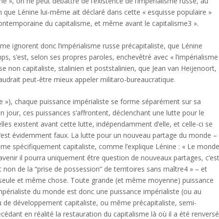
me », on ne peut débattre de l’existence de l’impérialisme russe, au
en que Lénine lui-même ait déclaré dans cette « esquisse populaire »
 contemporaine du capitalisme, et même avant le capitalisme3 ».
isme ignorent donc l’impérialisme russe précapitaliste, que Lénine
temps, s’est, selon ses propres paroles, enchevêtré avec « l’impérialisme
se non capitaliste, stalinien et poststalinien, que Jean van Heijenoort,
 vaudrait peut-être mieux appeler militaro-bureaucratique.
te »), chaque puissance impérialiste se forme séparément sur sa
n jour, ces puissances s’affrontent, déclenchant une lutte pour le
es existent avant cette lutte, indépendamment d’elle, et celle-ci se
est évidemment faux. La lutte pour un nouveau partage du monde –
lisme spécifiquement capitaliste, comme l’explique Lénine : « Le mond
’avenir il pourra uniquement être question de nouveaux partages, c’est
 non de la “prise de possession” de territoires sans maître4 » – et
une seule et même chose. Toute grande (et même moyenne) puissance
impérialiste du monde est donc une puissance impérialiste (ou au
au de développement capitaliste, ou même précapitaliste, semi-
cédant en réalité la restauration du capitalisme là où il a été renversé