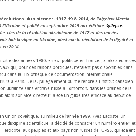
Révolutions ukrainiennes. 1917-19 & 2014
, de Zbigniew Marcin
à l’Ukraine et publié en septembre 2025 aux éditions
Syllepse
.
es clés de la révolution ukrainienne de 1917 et des années
voir bolchevique en Ukraine, ainsi que la révolution de la dignité et
s en 2014.
tié des années 1980, en exil politique en France. J’ai alors eu accè
vaux qui, pour des raisons politiques, n’étaient pas disponibles dans
du dans la Bibliothèque de documentation internationale
ura à Paris. De là, j’ai également pu me rendre à l’Institut canadien
son ukrainité sans entrave russe à Edmonton, dans les prairies de la
t alors son vice-directeur, a été un guide très efficace au début de
n Union soviétique, au milieu de l’année 1989, Yves Lacoste, un
que discipline scientifique, a décidé de consacrer un numéro entier, et
Hérodote, aux peuples et aux pays non russes de l’URSS, qui étaient