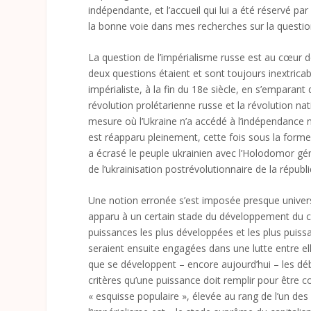
indépendante, et l’accueil qui lui a été réservé par
la bonne voie dans mes recherches sur la questio
La question de l’impérialisme russe est au cœur d
deux questions étaient et sont toujours inextrica
impérialiste, à la fin du 18
e
siècle, en s’emparant d
révolution prolétarienne russe et la révolution na
mesure où l’Ukraine n’a accédé à l’indépendance ni
est réapparu pleinement, cette fois sous la forme 
a écrasé le peuple ukrainien avec l’Holodomor géno
de l’ukrainisation postrévolutionnaire de la républ
Une notion erronée s’est imposée presque universe
apparu à un certain stade du développement du ca
puissances les plus développées et les plus puiss
seraient ensuite engagées dans une lutte entre el
que se développent – encore aujourd’hui – les déba
critères qu’une puissance doit remplir pour être 
« esquisse populaire », élevée au rang de l’un d