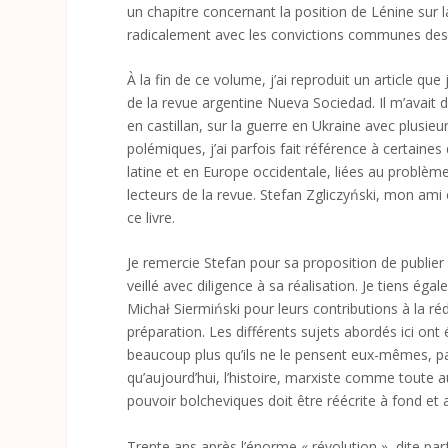
un chapitre concernant la position de Lénine sur l
radicalement avec les convictions communes des 
À la fin de ce volume, j’ai reproduit un article qu
de la revue argentine Nueva Sociedad. Il m’avai
en castillan, sur la guerre en Ukraine avec plusie
polémiques, j’ai parfois fait référence à certain
latine et en Europe occidentale, liées au problème
lecteurs de la revue. Stefan Zgliczyński, mon ami 
ce livre.
Je remercie Stefan pour sa proposition de publier
veillé avec diligence à sa réalisation. Je tiens é
Michał Siermiński pour leurs contributions à la réd
préparation. Les différents sujets abordés ici ont
beaucoup plus qu’ils ne le pensent eux-mêmes, p
qu’aujourd’hui, l’histoire, marxiste comme toute 
pouvoir bolcheviques doit être réécrite à fond e
Trente ans après l’énorme « révolution », dite parf