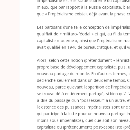
l’impérialisme est « le stade suprême du capitalis
mieux, que par rapport à la Russie capitaliste, bi
que « l’impérialisme existait déjà avant la phase
Les partisans d’une telle conception de l’impérial
qualifiait de « militaro-féodal » et qui, au fil du 
capitaliste moderne », ainsi que l’impérialisme rus
avait qualifié en 1946 de bureaucratique, et qu’il
Alors, selon cette notion (prétendument « léninis
propre base de développement capitaliste, puis, u
nouveau partage du monde. En d’autres termes, ell
déclenche seulement dans un deuxième temps. C’
nouveau, parce qu’avant l’apparition de l’impéria
se trouve déjà entièrement partagé, si bien qu’à l
à-dire du passage d’un “possesseur” à un autre, et
l’existence des puissances impérialistes sont 
qui participe à la lutte pour un nouveau partage 
moins sous-impérialiste), quel que soit son nive
capitaliste ou (prétendument) post-capitaliste (pré