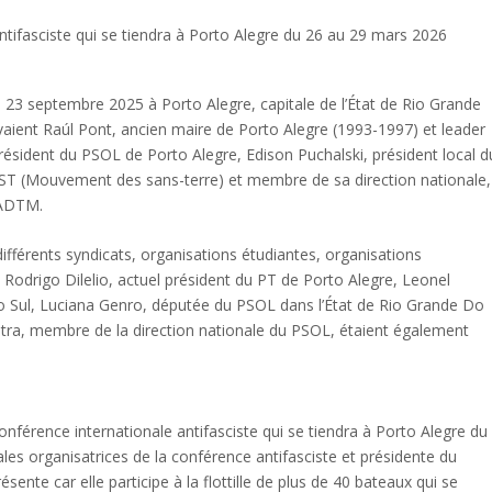
u 23 septembre 2025 à Porto Alegre, capitale de l’État de Rio Grande
uvaient Raúl Pont, ancien maire de Porto Alegre (1993-1997) et leader
résident du PSOL de Porto Alegre, Edison Puchalski, président local d
MST (Mouvement des sans-terre) et membre de sa direction nationale,
CADTM.
ifférents syndicats, organisations étudiantes, organisations
 Rodrigo Dilelio, actuel président du PT de Porto Alegre, Leonel
o Sul, Luciana Genro, députée du PSOL dans l’État de Rio Grande Do
Dutra, membre de la direction nationale du PSOL, étaient également
conférence internationale antifasciste qui se tiendra à Porto Alegre du
ales organisatrices de la conférence antifasciste et présidente du
sente car elle participe à la flottille de plus de 40 bateaux qui se