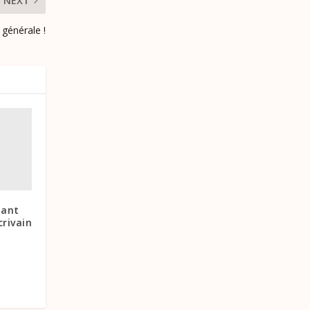
NEXT
 générale !
tant
crivain