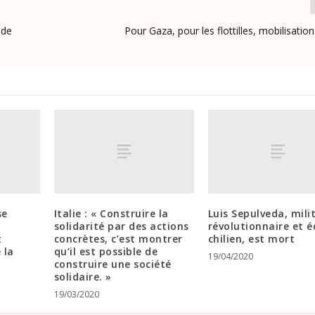
 de
Pour Gaza, pour les flottilles, mobilisation
se
Italie : « Construire la
Luis Sepulveda, mili
solidarité par des actions
révolutionnaire et é
t
concrètes, c’est montrer
chilien, est mort
 la
qu’il est possible de
19/04/2020
construire une société
solidaire. »
19/03/2020