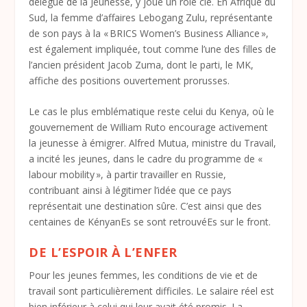
délégué de la Jeunesse, y joue un rôle clé. En Afrique du
Sud, la femme d’affaires Lebogang Zulu, représentante
de son pays à la « BRICS Women’s Business Alliance »,
est également impliquée, tout comme l’une des filles de
l’ancien président Jacob Zuma, dont le parti, le MK,
affiche des positions ouvertement prorusses.
Le cas le plus emblématique reste celui du Kenya, où le
gouvernement de William Ruto encourage activement
la jeunesse à émigrer. Alfred Mutua, ministre du Travail,
a incité les jeunes, dans le cadre du programme de «
labour mobility », à partir travailler en Russie,
contribuant ainsi à légitimer l’idée que ce pays
représentait une destination sûre. C’est ainsi que des
centaines de KényanEs se sont retrouvéEs sur le front.
DE L’ESPOIR À L’ENFER
Pour les jeunes femmes, les conditions de vie et de
travail sont particulièrement difficiles. Le salaire réel est
bien inférieur à celui qui leur avait été promis. La