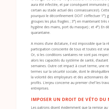
aura été infectée, et par conséquent immunisée (à
certain au stade actuel des connaissances!). Cet
pourquoi le déconfinement DOIT s’effectuer 1°) gr
groupes les plus fragiles ; 3°) en maintenant très
hygiène des mains, port du masque) ; et 4°) En 
quarantaine.
A moins d’une dictature, il est impossible que la 
participation consciente de tous et toutes est vrai
Or, si les conditions sanitaires ne sont pas resp
alors les capacités du système de santé, d’autant p
semaines. Outre cet impact à court terme, une re
termes sur la sécurité sociale, dont le déséquilibre 
la volonté des employeurs et des actionnaires de r
profits. L’enjeu concerne au premier chef les trav
entreprises.
IMPOSER UN DROIT DE VÉTO DU
Les patrons disent évidemment que la remise au tra