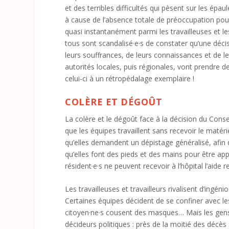
et des terribles difficultés qui pèsent sur les é
à cause de l’absence totale de préoccupation pour 
quasi instantanément parmi les travailleuses et les
tous sont scandalisé·e·s de constater qu’une décis
leurs souffrances, de leurs connaissances et de le
autorités locales, puis régionales, vont prendre d
celui-ci à un rétropédalage exemplaire !
COLÈRE ET DÉGOÛT
La colère et le dégoût face à la décision du Consei
que les équipes travaillent sans recevoir le matéri
qu’elles demandent un dépistage généralisé, afin d
qu’elles font des pieds et des mains pour être ap
résident·e·s ne peuvent recevoir à l’hôpital l’aide r
Les travailleuses et travailleurs rivalisent d’ingé
Certaines équipes décident de se confiner avec le
citoyen·ne·s cousent des masques… Mais les gen
décideurs politiques : près de la moitié des décè