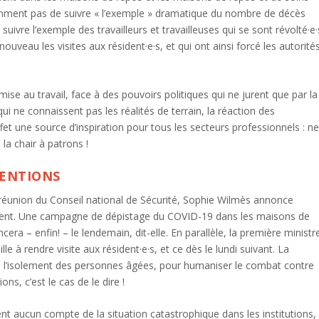
mment pas de suivre « l’exemple » dramatique du nombre de décès
suivre l’exemple des travailleurs et travailleuses qui se sont révolté·e·
uveau les visites aux résident·e·s, et qui ont ainsi forcé les autorité
ise au travail, face à des pouvoirs politiques qui ne jurent que par la
qui ne connaissent pas les réalités de terrain, la réaction des
et une source d’inspiration pour tous les secteurs professionnels : n
a chair à patrons !
TENTIONS
 la réunion du Conseil national de Sécurité, Sophie Wilmès annonce
ent. Une campagne de dépistage du COVID-19 dans les maisons de
a – enfin! – le lendemain, dit-elle. En parallèle, la première ministr
e à rendre visite aux résident·e·s, et ce dès le lundi suivant. La
l’isolement des personnes âgées, pour humaniser le combat contre
ns, c’est le cas de le dire !
ent aucun compte de la situation catastrophique dans les institutions,