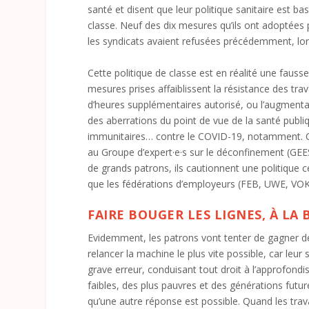
santé et disent que leur politique sanitaire est bas
classe. Neuf des dix mesures qu’ils ont adoptées
les syndicats avaient refusées précédemment, lor
Cette politique de classe est en réalité une fausse 
mesures prises affaiblissent la résistance des t
d’heures supplémentaires autorisé, ou l’augmentat
des aberrations du point de vue de la santé publiq
immunitaires… contre le COVID-19, notamment. C’e
au Groupe d’expert·e·s sur le déconfinement (GEES
de grands patrons, ils cautionnent une politique ce
que les fédérations d’employeurs (FEB, UWE, VO
FAIRE BOUGER LES LIGNES, À LA 
Evidemment, les patrons vont tenter de gagner des 
relancer la machine le plus vite possible, car leur
grave erreur, conduisant tout droit à l’approfondi
faibles, des plus pauvres et des générations futu
qu’une autre réponse est possible. Quand les travai