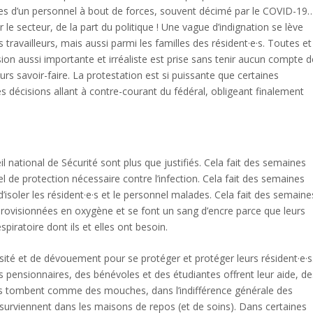
paules d’un personnel à bout de forces, souvent décimé par le COVID-19
le secteur, de la part du politique ! Une vague d’indignation se lève
 travailleurs, mais aussi parmi les familles des résident·e·s. Toutes et
ion aussi importante et irréaliste est prise sans tenir aucun compte d
urs savoir-faire. La protestation est si puissante que certaines
es décisions allant à contre-courant du fédéral, obligeant finalement
l national de Sécurité sont plus que justifiés. Cela fait des semaines
el de protection nécessaire contre l’infection. Cela fait des semaines
’isoler les résident·e·s et le personnel malades. Cela fait des semaine
provisionnées en oxygène et se font un sang d’encre parce que leurs
espiratoire dont ils et elles ont besoin.
niosité et de dévouement pour se protéger et protéger leurs résident·e·s
s pensionnaires, des bénévoles et des étudiantes offrent leur aide, de
s tombent comme des mouches, dans l’indifférence générale des
s surviennent dans les maisons de repos (et de soins). Dans certaines