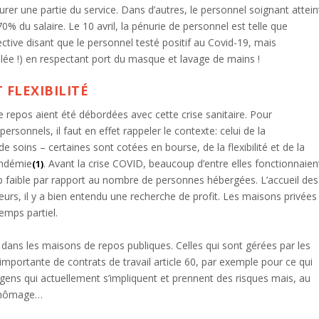
surer une partie du service. Dans d’autres, le personnel soignant attein
du salaire. Le 10 avril, la pénurie de personnel est telle que
ective disant que le personnel testé positif au Covid-19, mais
ilée !) en respectant port du masque et lavage de mains !
 FLEXIBILITÉ
 repos aient été débordées avec cette crise sanitaire. Pour
rsonnels, il faut en effet rappeler le contexte: celui de la
e soins – certaines sont cotées en bourse, de la flexibilité et de la
andémie
. Avant la crise COVID, beaucoup d’entre elles fonctionnaien
(1)
p faible par rapport au nombre de personnes hébergées. L’accueil des
urs, il y a bien entendu une recherche de profit. Les maisons privées
emps partiel.
dans les maisons de repos publiques. Celles qui sont gérées par les
importante de contrats de travail article 60, par exemple pour ce qui
gens qui actuellement s’impliquent et prennent des risques mais, au
 chômage…