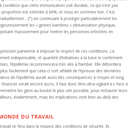
 condition que cette immunisation soit durable, ce qui n’est pas
te proportion est estimée à 60%, et nous en sommes loin. C’est
aduellement ; 2°) en continuant à protéger particulièrement les
 rigoureusement les « gestes barrières » (distanciation physique,
dépistant massivement pour mettre les personnes infectées en
répression parvienne à imposer le respect de ces conditions. La
ment indispensable, et quantité d’initiatives à la base le confirment.
ectées, l’épidémie recommencera très vite à flamber. Elle débordera
lus facilement que celui-ci sort affaibli de l’épreuve des dernières
lance de l’épidémie aurait aussi des conséquences à moyen et long
financier serait encore accru. Il faut donc être ultra-vigilant·e·s face à
emettre les gens au boulot le plus vite possible, pour restaurer leurs
ailleurs, évidemment, mais les implications vont bien au-delà des
 MONDE DU TRAVAIL
vail se fera dans le respect des conditions de sécurité. Ils