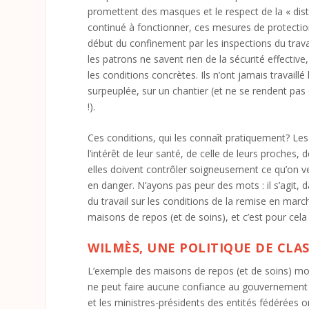
promettent des masques et le respect de la « dist
continué à fonctionner, ces mesures de protectio
début du confinement par les inspections du trava
les patrons ne savent rien de la sécurité effectiv
les conditions concrètes. Ils n’ont jamais travail
surpeuplée, sur un chantier (et ne se rendent pa
!).
Ces conditions, qui les connaît pratiquement? Les 
l’intérêt de leur santé, de celle de leurs proches, d
elles doivent contrôler soigneusement ce qu’on ve
en danger. N’ayons pas peur des mots : il s’agit, 
du travail sur les conditions de la remise en marche
maisons de repos (et de soins), et c’est pour cela
WILMÈS, UNE POLITIQUE DE CLA
L’exemple des maisons de repos (et de soins) mon
ne peut faire aucune confiance au gouvernement 
et les ministres-présidents des entités fédérées on