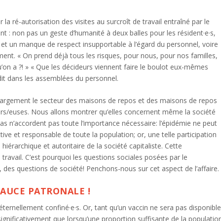
 la ré-autorisation des visites au surcroît de travail entraîné par le
nt : non pas un geste d’humanité à deux balles pour les résident·e·s,
 et un manque de respect insupportable à l’égard du personnel, voire
ent. « On prend déjà tous les risques, pour nous, pour nos familles,
u’on a ?! » « Que les décideurs viennent faire le boulot eux-mêmes
t dit dans les assemblées du personnel.
 largement le secteur des maisons de repos et des maisons de repos
leurs/euses. Nous allons montrer qu’elles concernent même la société
dias n’accordent pas toute l’importance nécessaire: l’épidémie ne peut
ive et responsable de toute la population; or, une telle participation
hiérarchique et autoritaire de la société capitaliste. Cette
e travail. C’est pourquoi les questions sociales posées par le
 des questions de société! Penchons-nous sur cet aspect de l’affaire.
AUCE PATRONALE !
ternellement confiné·e·s. Or, tant qu’un vaccin ne sera pas disponible
significativement que lorsqu’une proportion suffisante de la populatio