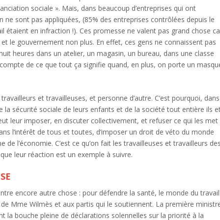
anciation sociale ». Mais, dans beaucoup d’entreprises qui ont
n ne sont pas appliquées, (85% des entreprises contrôlées depuis le
il étaient en infraction !). Ces promesse ne valent pas grand chose ca
e, et le gouvernement non plus. En effet, ces gens ne connaissent pas
lé huit heures dans un atelier, un magasin, un bureau, dans une classe
s compte de ce que tout ça signifie quand, en plus, on porte un masqu
travailleurs et travailleuses, et personne d’autre. C’est pourquoi, dans
e la sécurité sociale de leurs enfants et de la société tout entière ils e
ut leur imposer, en discuter collectivement, et refuser ce qui les met
dans l’intérêt de tous et toutes, d’imposer un droit de véto du monde
 de l’économie. C’est ce qu’on fait les travailleuses et travailleurs de
 que leur réaction est un exemple à suivre.
SSE
tre encore autre chose : pour défendre la santé, le monde du travail
de Mme Wilmès et aux partis qui le soutiennent. La première ministr
t la bouche pleine de déclarations solennelles sur la priorité à la