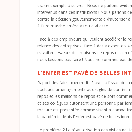
est un exemple à suivre… Nous ne parlons évide
intervenus dans ces institutions ! Nous parlons de 
contre la décision gouvernementale d’autoriser à no
à faire marche arrière à toute vitesse.
Face à des employeurs qui veulent accélérer la rem
relance des entreprises, face à des « expert·e·s » 
travailleuses/eurs des maisons de repos est en eff
nous laissons pas faire ! Nous ne sommes pas de l
L’ENFER EST PAVÉ DE BELLES IN
Rappel des faits : mercredi 15 avril, à l’issue de
quelques aménagements aux règles de confinem
repos et les maisons de repos et de soin commencer
et ses collègues autorisent une personne par famill
mesure est présentée comme visant à combattre 
la pandémie. Mais l’enfer est pavé de belles intentio
Le problème ? La ré-autorisation des visites ne ti