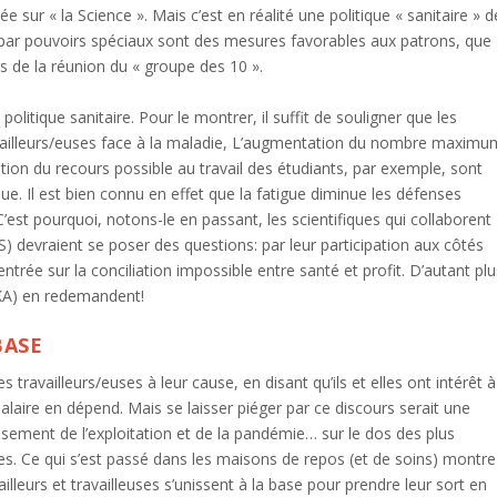
ée sur « la Science ». Mais c’est en réalité une politique « sanitaire » d
 par pouvoirs spéciaux sont des mesures favorables aux patrons, que
s de la réunion du « groupe des 10 ».
politique sanitaire. Pour le montrer, il suffit de souligner que les
ravailleurs/euses face à la maladie, L’augmentation du nombre maximu
ion du recours possible au travail des étudiants, par exemple, sont
ue. Il est bien connu en effet que la fatigue diminue les défenses
st pourquoi, notons-le en passant, les scientifiques qui collaborent
) devraient se poser des questions: par leur participation aux côtés
ntrée sur la conciliation impossible entre santé et profit. D’autant plu
KA) en redemandent!
BASE
travailleurs/euses à leur cause, en disant qu’ils et elles ont intérêt à
 salaire en dépend. Mais se laisser piéger par ce discours serait une
ssement de l’exploitation et de la pandémie… sur le dos des plus
res. Ce qui s’est passé dans les maisons de repos (et de soins) montre
lleurs et travailleuses s’unissent à la base pour prendre leur sort en