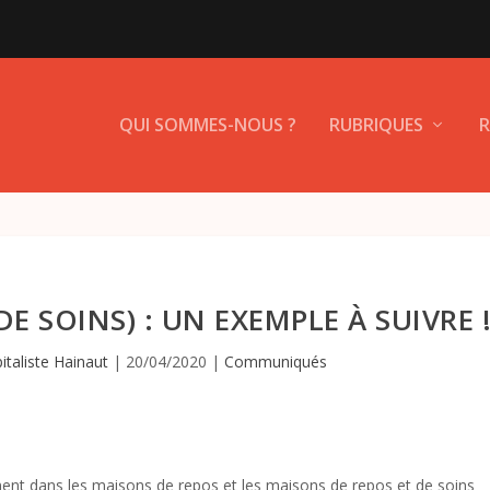
QUI SOMMES-NOUS ?
RUBRIQUES
R
E SOINS) : UN EXEMPLE À SUIVRE 
italiste Hainaut
|
20/04/2020
|
Communiqués
mment dans les maisons de repos et les maisons de repos et de soins