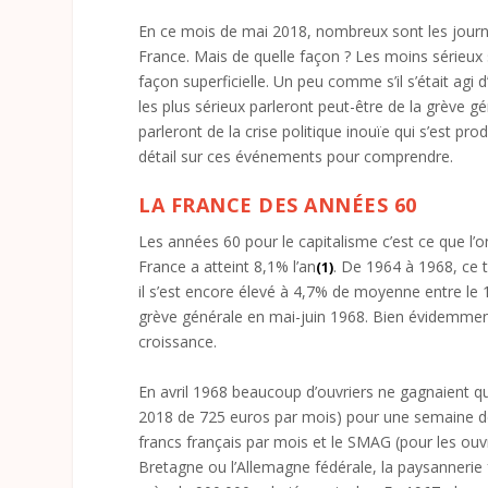
En ce mois de mai 2018, nombreux sont les journa
France. Mais de quelle façon ? Les moins sérieu
façon superficielle. Un peu comme s’il s’était agi 
les plus sérieux parleront peut-être de la grève g
parleront de la crise politique inouïe qui s’est pro
détail sur ces événements pour comprendre.
LA FRANCE DES ANNÉES 60
Les années 60 pour le capitalisme c’est ce que l’
France a atteint 8,1% l’an
. De 1964 à 1968, ce 
(1)
il s’est encore élevé à 4,7% de moyenne entre le
grève générale en mai-juin 1968. Bien évidemment
croissance.
En avril 1968 beaucoup d’ouvriers ne gagnaient qu
2018 de 725 euros par mois) pour une semaine de 
francs français par mois et le SMAG (pour les ouv
Bretagne ou l’Allemagne fédérale, la paysannerie 