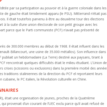
itée par sa participation au pouvoir et à la guerre coloniale dans les
iste de gauche était timidement apparu (le PSU). Mitterrand n’était pas
s. Il était toutefois parvenu à être au deuxième tour des élections
rt à la suite d’une union électorale de son petit groupe avec les
e part parce que le Parti communiste (PCF) n’avait pas présenté de
 près de 300.000 membres au début de 1968. Il était influent dans les
nault-Billancourt, une usine de 35.000 métallos). Son influence dans
CF publiait un hebdomadaire (La Terre) destiné aux paysans, tirant à
PCF rencontrait quelques difficultés était le milieu étudiant. L’Union d
s crises (scissions ou exclusions) dans la première moitié des année
s traditions staliniennes de la direction du PCF el reportaient leurs
on cubaine, le PC italien, la Révolution culturelle en Chine.
NNAIRES
), était une organisation de jeunes, proches de la Quatrième
ui provenait d’un courant de l’UEC exclu parce qu’il avait refusé de