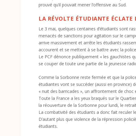
prouvé qu’il pouvait mener l’offensive au Sud.
LA RÉVOLTE ÉTUDIANTE ÉCLATE L
Le 3 mai, quelques centaines d’étudiants sont ra
menacés de sanctions pour agitation sur le campu
arrive massivement et arrête les étudiants rasse
accourent et se mettent à se battre avec la police.
Le PCF dénonce publiquement « les gauchistes qui f
se couper de toute une partie de la jeunesse radic
Comme la Sorbonne reste fermée et que la police 
étudiantes vont se succéder (aussi en province) d
« nuit des barricades », un affrontement de choc e
Toute la France a les yeux braqués sur le Quarti
la réouverture de la Sorbonne pour lundi, le retra
La combativité des étudiants a donc fait reculer l
D’autant plus que violence de la répression polici
étudiants.