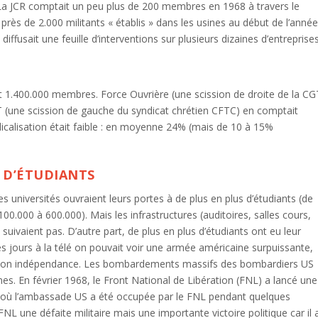
 La JCR comptait un peu plus de 200 membres en 1968 à travers le
 près de 2.000 militants « établis » dans les usines au début de l’anné
iffusait une feuille d’interventions sur plusieurs dizaines d’entreprises
 1.400.000 membres. Force Ouvrière (une scission de droite de la CG
DT (une scission de gauche du syndicat chrétien CFTC) en comptait
icalisation était faible : en moyenne 24% (mais de 10 à 15%
 D’ÉTUDIANTS
es universités ouvraient leurs portes à de plus en plus d’étudiants (de
0.000 à 600.000). Mais les infrastructures (auditoires, salles cours,
 suivaient pas. D’autre part, de plus en plus d’étudiants ont eu leur
les jours à la télé on pouvait voir une armée américaine surpuissante,
r son indépendance. Les bombardements massifs des bombardiers US
s. En février 1968, le Front National de Libération (FNL) a lancé une
on, où l’ambassade US a été occupée par le FNL pendant quelques
NL une défaite militaire mais une importante victoire politique car il 