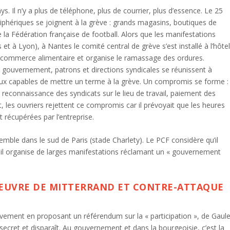
s. Il n’y a plus de téléphone, plus de courrier, plus d’essence. Le 25
ériphériques se joignent à la grève : grands magasins, boutiques de
la Fédération française de football. Alors que les manifestations
 et à Lyon), à Nantes le comité central de grève s’est installé à l’hôte
tit commerce alimentaire et organise le ramassage des ordures.
e, gouvernement, patrons et directions syndicales se réunissent à
iaux capables de mettre un terme à la grève. Un compromis se forme :
reconnaissance des syndicats sur le lieu de travail, paiement des
, les ouvriers rejettent ce compromis car il prévoyait que les heures
récupérées par l’entreprise.
mble dans le sud de Paris (stade Charlety). Le PCF considère qu’il
 il organise de larges manifestations réclamant un « gouvernement
NŒUVRE DE MITTERRAND ET CONTRE-ATTAQUE
vement en proposant un référendum sur la « participation », de Gaul
secret et disparaît. Au gouvernement et dans la bourgeoisie, c’est la