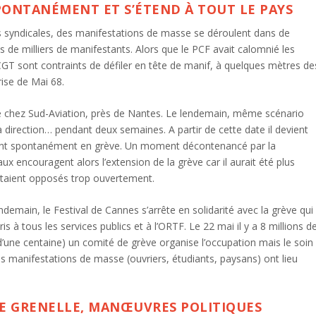
PONTANÉMENT ET S’ÉTEND À TOUT LE PAYS
ns syndicales, des manifestations de masse se déroulent dans de
es de milliers de manifestants. Alors que le PCF avait calomnié les
 CGT sont contraints de défiler en tête de manif, à quelques mètres de
rise de Mai 68.
chez Sud-Aviation, près de Nantes. Le lendemain, même scénario
a direction… pendant deux semaines. A partir de cette date il devient
artent spontanément en grève. Un moment décontenancé par la
x encouragent alors l’extension de la grève car il aurait été plus
’y étaient opposés trop ouvertement.
lendemain, le Festival de Cannes s’arrête en solidarité avec la grève qui
s à tous les services publics et à l’ORTF. Le 22 mai il y a 8 millions d
’une centaine) un comité de grève organise l’occupation mais le soin
s manifestations de masse (ouvriers, étudiants, paysans) ont lieu
DE GRENELLE, MANŒUVRES POLITIQUES