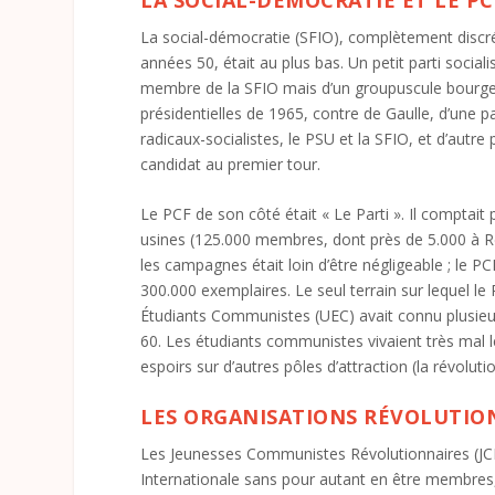
La social-démocratie (SFIO), complètement discréd
années 50, était au plus bas. Un petit parti social
membre de la SFIO mais d’un groupuscule bourgeoi
présidentielles de 1965, contre de Gaulle, d’une pa
radicaux-socialistes, le PSU et la SFIO, et d’autr
candidat au premier tour.
Le PCF de son côté était « Le Parti ». Il comptait
usines (125.000 membres, dont près de 5.000 à Re
les campagnes était loin d’être négligeable ; le P
300.000 exemplaires. Le seul terrain sur lequel le 
Étudiants Communistes (UEC) avait connu plusieur
60. Les étudiants communistes vivaient très mal le
espoirs sur d’autres pôles d’attraction (la révoluti
LES ORGANISATIONS RÉVOLUTIO
Les Jeunesses Communistes Révolutionnaires (JCR
Internationale sans pour autant en être membres, q