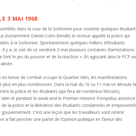
E 3 MAI 1968
ssemblés dans la cour de la Sorbonne pour soutenir quelques étudiant
s (notamment Daniel Cohn-Bendit) le recteur appelle la police qui
mblés à la Sorbonne. Spontanément quelques milliers d’étudiants
 Il y a, le soir de ce vendredi 3 mai plusieurs centaines d’arrestations.
ont le jeu du pouvoir et de la réaction ». En agissant ainsi le PCF va
alisée.
en tenue de combat occupe le Quartier latin, les manifestations
e plus en plus nombreuses. Dans la nuit du 10 su 11 mai se déroule l
ntre la police et les étudiants (qui fera de nombreux blessés).
er latin et pendant le week-end le Premier ministre Pompidou annonce
it de la police et la libération des étudiants condamnés et emprisonnés
e gouvernement. C’est une leçon que les travailleurs vont retenir.
ère a fait pencher une partie de l’opinion publique en faveur des