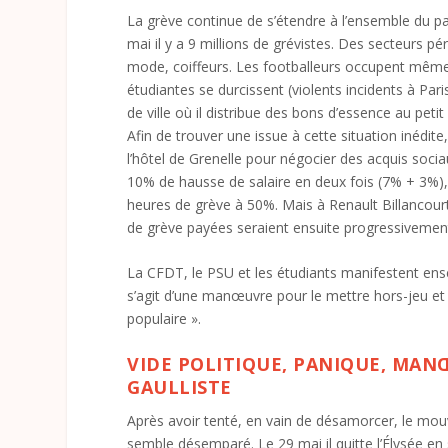
La grève continue de s’étendre à l’ensemble du pay
mai il y a 9 millions de grévistes. Des secteurs p
mode, coiffeurs. Les footballeurs occupent même 
étudiantes se durcissent (violents incidents à Paris
de ville où il distribue des bons d’essence au pe
Afin de trouver une issue à cette situation inédit
l’hôtel de Grenelle pour négocier des acquis soc
10% de hausse de salaire en deux fois (7% + 3%), 
heures de grève à 50%. Mais à Renault Billancourt
de grève payées seraient ensuite progressivement 
La CFDT, le PSU et les étudiants manifestent ense
s’agit d’une manœuvre pour le mettre hors-jeu et
populaire ».
VIDE POLITIQUE, PANIQUE, MA
GAULLISTE
Après avoir tenté, en vain de désamorcer, le mou
semble désemparé. Le 29 mai il quitte l’Élysée en 