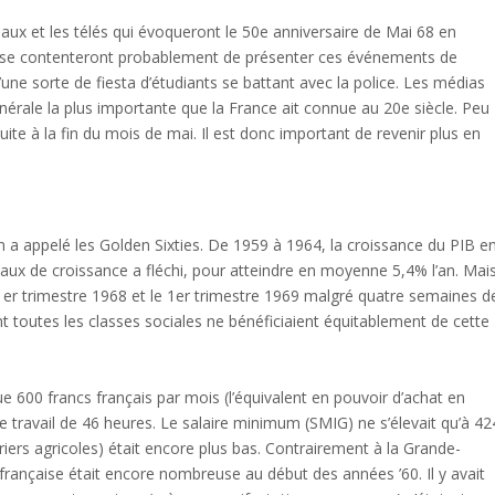
ux et les télés qui évoqueront le 50e anniversaire de Mai 68 en
x se contenteront probablement de présenter ces événements de
d’une sorte de fiesta d’étudiants se battant avec la police. Les médias
énérale la plus importante que la France ait connue au 20e siècle. Peu
duite à la fin du mois de mai. Il est donc important de revenir plus en
on a appelé les Golden Sixties. De 1959 à 1964, la croissance du PIB e
taux de croissance a fléchi, pour atteindre en moyenne 5,4% l’an. Mai
 1er trimestre 1968 et le 1er trimestre 1969 malgré quatre semaines d
 toutes les classes sociales ne bénéficiaient équitablement de cette
e 600 francs français par mois (l’équivalent en pouvoir d’achat en
travail de 46 heures. Le salaire minimum (SMIG) ne s’élevait qu’à 42
riers agricoles) était encore plus bas. Contrairement à la Grande-
française était encore nombreuse au début des années ’60. Il y avait