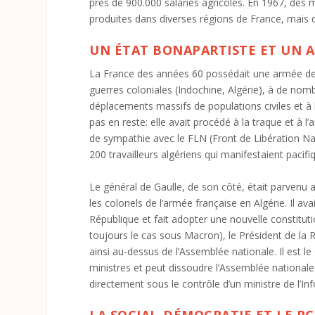
près de 900.000 salariés agricoles. En 1967, des
produites dans diverses régions de France, mais 
UN ÉTAT BONAPARTISTE ET UN A
La France des années 60 possédait une armée de 
guerres coloniales (Indochine, Algérie), à de no
déplacements massifs de populations civiles et à 
pas en reste: elle avait procédé à la traque et à 
de sympathie avec le FLN (Front de Libération Nat
200 travailleurs algériens qui manifestaient pacif
Le général de Gaulle, de son côté, était parvenu a
les colonels de l’armée française en Algérie. Il a
République et fait adopter une nouvelle constitutio
toujours le cas sous Macron), le Président de la Ré
ainsi au-dessus de l’Assemblée nationale. Il est 
ministres et peut dissoudre l’Assemblée nationale
directement sous le contrôle d’un ministre de l’In
LA SOCIAL-DÉMOCRATIE ET LE PC