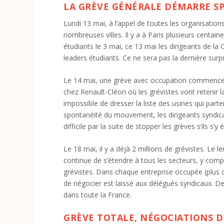
LA GRÈVE GÉNÉRALE DÉMARRE S
Lundi 13 mai, à l’appel de toutes les organisatio
nombreuses villes. Il y a à Paris plusieurs centain
étudiants le 3 mai, ce 13 mai les dirigeants de la
leaders étudiants. Ce ne sera pas la dernière surp
Le 14 mai, une grève avec occupation commence 
chez Renault-Cléon où les grévistes vont retenir l
impossible de dresser la liste des usines qui p
spontanéité du mouvement, les dirigeants syndicau
difficile par la suite de stopper les grèves s’ils s
Le 18 mai, il y a déjà 2 millions de grévistes. Le 
continue de s’étendre à tous les secteurs, y compri
grévistes. Dans chaque entreprise occupée (plus d
de négocier est laissé aux délégués syndicaux. De
dans toute la France.
GRÈVE TOTALE, NÉGOCIATIONS 