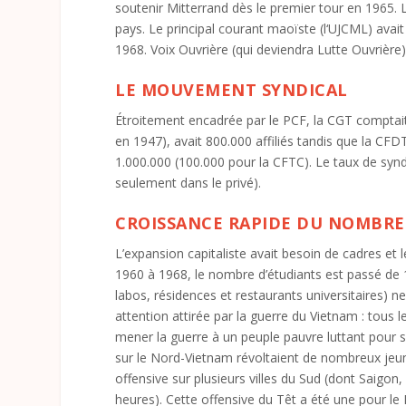
soutenir Mitterrand dès le premier tour en 1965.
pays. Le principal courant maoïste (l‘UJCML) avait
1968. Voix Ouvrière (qui deviendra Lutte Ouvrière) d
LE MOUVEMENT SYNDICAL
Étroitement encadrée par le PCF, la CGT comptait
en 1947), avait 800.000 affiliés tandis que la CF
1.000.000 (100.000 pour la CFTC). Le taux de synd
seulement dans le privé).
CROISSANCE RAPIDE DU NOMBRE
L’expansion capitaliste avait besoin de cadres et l
1960 à 1968, le nombre d’étudiants est passé de 10
labos, résidences et restaurants universitaires) ne
attention attirée par la guerre du Vietnam : tous 
mener la guerre à un peuple pauvre luttant pou
sur le Nord-Vietnam révoltaient de nombreux jeune
offensive sur plusieurs villes du Sud (dont Saig
heures). Cette offensive du Têt a été une pour le F