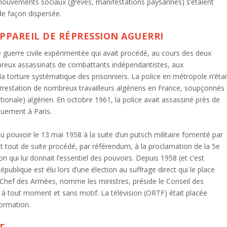
 mouvements sociaux (grèves, manifestations paysannes) s’étaient
de façon dispersée.
PPAREIL DE RÉPRESSION AGUERRI
guerre civile expérimentée qui avait procédé, au cours des deux
mbreux assassinats de combattants indépendantistes, aux
la torture systématique des prisonniers. La police en métropole n’étai
l’arrestation de nombreux travailleurs algériens en France, soupçonnés
ionale) algérien. En octobre 1961, la police avait assassiné près de
iquement à Paris.
u pouvoir le 13 mai 1958 à la suite d’un putsch militaire fomenté par
vait tout de suite procédé, par référendum, à la proclamation de la 5e
n qui lui donnait l’essentiel des pouvoirs. Depuis 1958 (et c’est
publique est élu lors d’une élection au suffrage direct qui le place
le Chef des Armées, nomme les ministres, préside le Conseil des
 à tout moment et sans motif. La télévision (ORTF) était placée
formation.
F