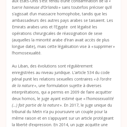
aux Etats-Unis s’est fendu d’une condamnation de la
«
tuerie haineuse d’Orlando »
sans toutefois préciser qu’il
s’agissait d’un massacre homophobe, tandis que les
ambassadeurs des autres pays arabes se taisaient. Les
Emirats arabes unis et l’Egypte ont légalisé les
opérations chirurgicales de réassignation de sexe
(auquelles la minorité arabe d’Iran avait accès de plus
longue date), mais cette légalisation vise à « supprimer »
l’homosexualité.
Au Liban, des évolutions sont régulièrement
enregistrées au niveau juridique. L’article 534 du code
pénal punit les relations sexuelles contraires
« à l’ordre
de la nature »
, une formulation sujette à diverses
interprétations, qui a permis en 2009 de faire acquitter
deux homos, le juge ayant estimé que
« l’homosexualité
(…) fait partie de la nature »
. En 2017, le juge unique du
tribunal du Metn n’a pu poursuivre un couple pour la
même raison et en s’appuyant sur un article protégeant
la liberté d’expression. En 2014, un juge acquitte une