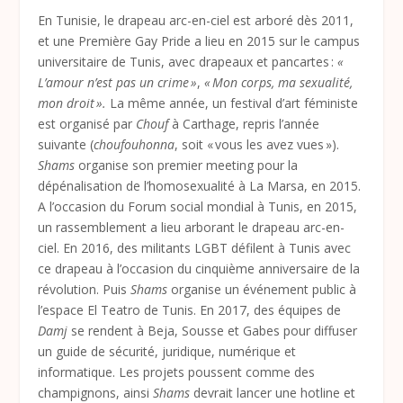
En Tunisie, le drapeau arc-en-ciel est arboré dès 2011,
et une Première Gay Pride a lieu en 2015 sur le campus
universitaire de Tunis, avec drapeaux et pancartes :
«
L’amour n’est pas un crime »
,
« Mon corps, ma sexualité,
mon droit ».
La même année, un festival d’art féministe
est organisé par
Chouf
à Carthage, repris l’année
suivante (
choufouhonna
, soit « vous les avez vues »).
Shams
organise son premier meeting pour la
dépénalisation de l’homosexualité à La Marsa, en 2015.
A l’occasion du Forum social mondial à Tunis, en 2015,
un rassemblement a lieu arborant le drapeau arc-en-
ciel. En 2016, des militants LGBT défilent à Tunis avec
ce drapeau à l’occasion du cinquième anniversaire de la
révolution. Puis
Shams
organise un événement public à
l’espace El Teatro de Tunis. En 2017, des équipes de
Damj
se rendent à Beja, Sousse et Gabes pour diffuser
un guide de sécurité, juridique, numérique et
informatique. Les projets poussent comme des
champignons, ainsi
Shams
devrait lancer une hotline et