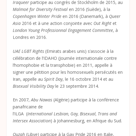
Iraqueer
participe au congrès de Stockholm de 2015, au
Malmoë for Diversity Festival
en 2016 (Suède), à la
Copenhagen Winter Pride
en 2016 (Danemark), à
Queer
Asia
2016 et à une action conjointe avec
Out Right
et
London Young Professionnal Engagement Committee
, à
Londres en 2016.
UAE LGBT Rights
(Emirats arabes unis) s’associe à la
célébration de l’IDAHO (Journée internationale contre
l’homophobie et la transphobie) en 2011, appelle à
signer une pétition pour les homosexuels persécutés en
Iran, appelle au
Spirit Day
, le 16 octobre 2014 et au
Bisexual Visibility Day
le 23 septembre 2014.
En 2007,
Abu Nawas
(Algérie) participe à la conférence
panafricaine de
l’ILGA (
International Lesbian, Gay, Bisexual, Trans and
Intersex Association
) à Johannesburg, en Afrique du Sud.
Quzah
(Libye) participe à la Gay Pride 2016 en Italie,