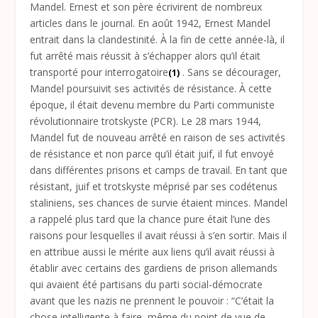
Mandel. Ernest et son père écrivirent de nombreux
articles dans le journal. En août 1942, Ernest Mandel
entrait dans la clandestinité. À la fin de cette année-là, il
fut arrêté mais réussit à s’échapper alors qu’il était
transporté pour interrogatoire
. Sans se décourager,
(1)
Mandel poursuivit ses activités de résistance. À cette
époque, il était devenu membre du Parti communiste
révolutionnaire trotskyste (PCR). Le 28 mars 1944,
Mandel fut de nouveau arrêté en raison de ses activités
de résistance et non parce qu’il était juif, il fut envoyé
dans différentes prisons et camps de travail. En tant que
résistant, juif et trotskyste méprisé par ses codétenus
staliniens, ses chances de survie étaient minces. Mandel
a rappelé plus tard que la chance pure était l’une des
raisons pour lesquelles il avait réussi à s’en sortir. Mais il
en attribue aussi le mérite aux liens qu’il avait réussi à
établir avec certains des gardiens de prison allemands
qui avaient été partisans du parti social-démocrate
avant que les nazis ne prennent le pouvoir : “C’était la
chose intelligente à faire, même du point de vue de