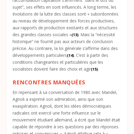
l’accumulation capitaliste s’affirment “dans le dos du
sujet”, ses effets en sont influencés. A long terme, les
évolutions de la lutte des classes sont « subordonnées
au niveau de développement des forces productives,
aux rapports de production existants et aux structures
des grandes classes sociales »
. Mais la “nécessité
(13)
historique” ne fournit pas aux acteurs de conclusion
précise. Au contraire, la loi générale s’affirme dans des
développements particuliers
. C’est à partir des
(14)
conditions changeantes et particulières que les
socialistes doivent faire des choix et agir
.
(15)
RENCONTRES MANQUÉES
En repensant à sa conversation de 1980 avec Mandel,
Agnoli a exprimé son admiration, ainsi que son
exaspération. Agnoli, dont les idées démocratiques
radicales ont exercé une forte influence sur le
mouvement étudiant allemand, a écrit que Mandel était
capable de répondre à ses questions par des réponses
précises et convaincues ». Agnoli attribue cela à «