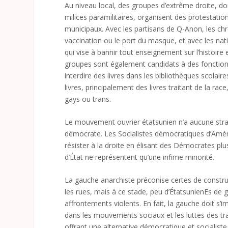
Au niveau local, des groupes d’extrême droite, do
milices paramilitaires, organisent des protestati
municipaux. Avec les partisans de Q-Anon, les chré
vaccination ou le port du masque, et avec les nation
qui vise à bannir tout enseignement sur l’histoir
groupes sont également candidats à des fonctions
interdire des livres dans les bibliothèques scolair
livres, principalement des livres traitant de la rac
gays ou trans.
Le mouvement ouvrier étatsunien n’a aucune stratég
démocrate. Les Socialistes démocratiques d’Amériq
résister à la droite en élisant des Démocrates pl
d’État ne représentent qu’une infime minorité.
La gauche anarchiste préconise certes de constru
les rues, mais à ce stade, peu d’ÉtatsunienEs de
affrontements violents. En fait, la gauche doit s
dans les mouvements sociaux et les luttes des trav
offrant une alternative démocratique et socialiste