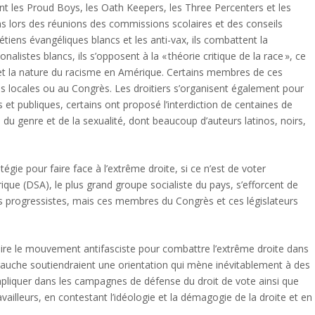
nt les Proud Boys, les Oath Keepers, les Three Percenters et les
ons lors des réunions des commissions scolaires et des conseils
tiens évangéliques blancs et les anti-vax, ils combattent la
alistes blancs, ils s’opposent à la « théorie critique de la race », ce
e et la nature du racisme en Amérique. Certains membres de ces
 locales ou au Congrès. Les droitiers s’organisent également pour
es et publiques, certains ont proposé l’interdiction de centaines de
e, du genre et de la sexualité, dont beaucoup d’auteurs latinos, noirs,
ie pour faire face à l’extrême droite, si ce n’est de voter
ue (DSA), le plus grand groupe socialiste du pays, s’efforcent de
us progressistes, mais ces membres du Congrès et ces législateurs
ire le mouvement antifasciste pour combattre l’extrême droite dans
 gauche soutiendraient une orientation qui mène inévitablement à des
’impliquer dans les campagnes de défense du droit de vote ainsi que
ailleurs, en contestant l’idéologie et la démagogie de la droite et en
.