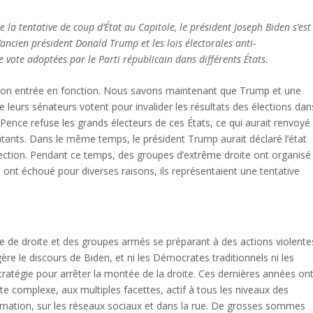
de la tentative de coup d’État au Capitole, le président Joseph Biden s’est
’ancien président Donald Trump et les lois électorales anti-
e vote adoptées par le Parti républicain dans différents États.
uis son entrée en fonction. Nous savons maintenant que Trump et une
ue leurs sénateurs votent pour invalider les résultats des élections dan
 Pence refuse les grands électeurs de ces États, ce qui aurait renvoyé
entants. Dans le même temps, le président Trump aurait déclaré l’état
lection. Pendant ce temps, des groupes d’extrême droite ont organisé
ts ont échoué pour diverses raisons, ils représentaient une tentative
sme de droite et des groupes armés se préparant à des actions violente
re le discours de Biden, et ni les Démocrates traditionnels ni les
tratégie pour arrêter la montée de la droite. Ces dernières années on
complexe, aux multiples facettes, actif à tous les niveaux des
ormation, sur les réseaux sociaux et dans la rue. De grosses sommes