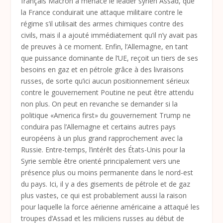
français Macron a menacé le leader syrien Assad, que
la France conduirait une attaque militaire contre le
régime s’il utilisait des armes chimiques contre des
civils, mais il a ajouté immédiatement qu’il n’y avait pas
de preuves à ce moment. Enfin, l’Allemagne, en tant
que puissance dominante de l’UE, reçoit un tiers de ses
besoins en gaz et en pétrole grâce à des livraisons
russes, de sorte qu’ici aucun positionnement sérieux
contre le gouvernement Poutine ne peut être attendu
non plus. On peut en revanche se demander si la
politique «America first» du gouvernement Trump ne
conduira pas l’Allemagne et certains autres pays
européens à un plus grand rapprochement avec la
Russie. Entre-temps, l’intérêt des États-Unis pour la
Syrie semble être orienté principalement vers une
présence plus ou moins permanente dans le nord-est
du pays. Ici, il y a des gisements de pétrole et de gaz
plus vastes, ce qui est probablement aussi la raison
pour laquelle la force aérienne américaine a attaqué les
troupes d’Assad et les miliciens russes au début de