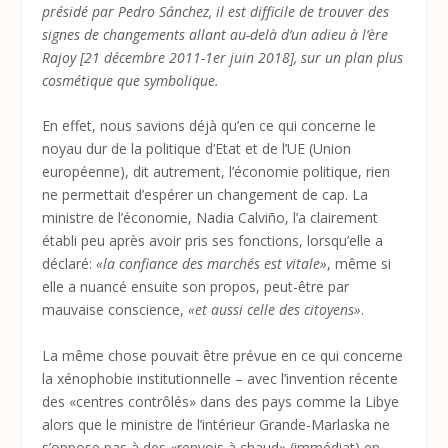
présidé par Pedro Sánchez, il est difficile de trouver des
signes de changements allant au-delà d’un adieu à l’ère
Rajoy [21 décembre 2011-1er juin 2018], sur un plan plus
cosmétique que symbolique.
En effet, nous savions déjà qu’en ce qui concerne le
noyau dur de la politique d’Etat et de l’UE (Union
européenne), dit autrement, l’économie politique, rien
ne permettait d’espérer un changement de cap.
La
ministre de l’économie, Nadia Calviño, l’a clairement
établi peu après avoir pris ses fonctions, lorsqu’elle a
déclaré:
«la confiance des marchés est vitale»
, même si
elle a nuancé ensuite son propos, peut-être par
mauvaise conscience,
«et aussi celle des citoyens»
.
La même chose pouvait être prévue en ce qui concerne
la xénophobie institutionnelle – avec l’invention récente
des «centres contrôlés» dans des pays comme la Libye
alors que le ministre de l’intérieur Grande-Marlaska ne
s’oppose pas à des «renvois à chaud» (immédiat) en