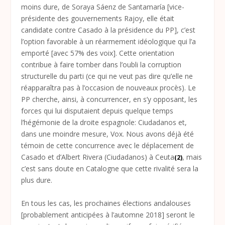
moins dure, de Soraya Sáenz de Santamaría [vice-
présidente des gouvernements Rajoy, elle était
candidate contre Casado à la présidence du PP], c’est
l’option favorable à un réarmement idéologique qui l’a
emporté [avec 57% des voix]. Cette orientation
contribue à faire tomber dans l’oubli la corruption
structurelle du parti (ce qui ne veut pas dire qu’elle ne
réapparaîtra pas à l’occasion de nouveaux procès). Le
PP cherche, ainsi, à concurrencer, en s’y opposant, les
forces qui lui disputaient depuis quelque temps
l’hégémonie de la droite espagnole: Ciudadanos et,
dans une moindre mesure, Vox. Nous avons déjà été
témoin de cette concurrence avec le déplacement de
Casado et d’Albert Rivera (Ciudadanos) à Ceuta
, mais
(2)
c’est sans doute en Catalogne que cette rivalité sera la
plus dure.
En tous les cas, les prochaines élections andalouses
[probablement anticipées à l’automne 2018] seront le