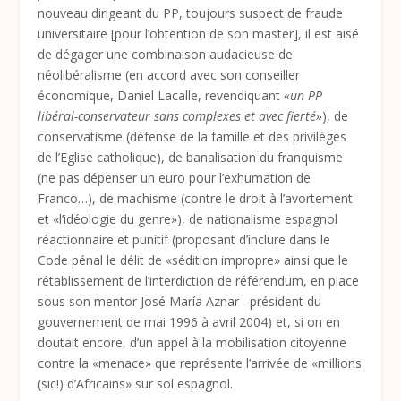
nouveau dirigeant du PP, toujours suspect de fraude
universitaire [pour l’obtention de son master], il est aisé
de dégager une combinaison audacieuse de
néolibéralisme (en accord avec son conseiller
économique, Daniel Lacalle, revendiquant
«un PP
libéral-conservateur sans complexes et avec fierté»
), de
conservatisme (défense de la famille et des privilèges
de l’Eglise catholique), de banalisation du franquisme
(ne pas dépenser un euro pour l’exhumation de
Franco…), de machisme (contre le droit à l’avortement
et «l’idéologie du genre»), de nationalisme espagnol
réactionnaire et punitif (proposant d’inclure dans le
Code pénal le délit de «sédition impropre» ainsi que le
rétablissement de l’interdiction de référendum, en place
sous son mentor José María Aznar –président du
gouvernement de mai 1996 à avril 2004) et, si on en
doutait encore, d’un appel à la mobilisation citoyenne
contre la «menace» que représente l’arrivée de «millions
(sic!) d’Africains» sur sol espagnol.