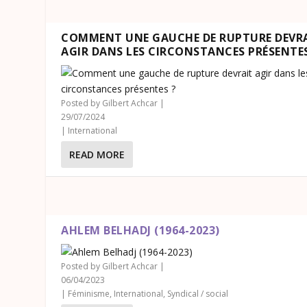
COMMENT UNE GAUCHE DE RUPTURE DEVR
AGIR DANS LES CIRCONSTANCES PRÉSENTES
Posted by
Gilbert Achcar
|
29/07/2024
|
International
READ MORE
AHLEM BELHADJ (1964-2023)
Posted by
Gilbert Achcar
|
06/04/2023
|
Féminisme
,
International
,
Syndical / social