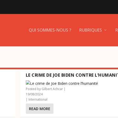
QUI SOMMES-NOUS ?
RUBRIQUES
R
LE CRIME DE JOE BIDEN CONTRE L’HUMANI
Posted by
Gilbert Achcar
|
19/08/2024
|
International
READ MORE