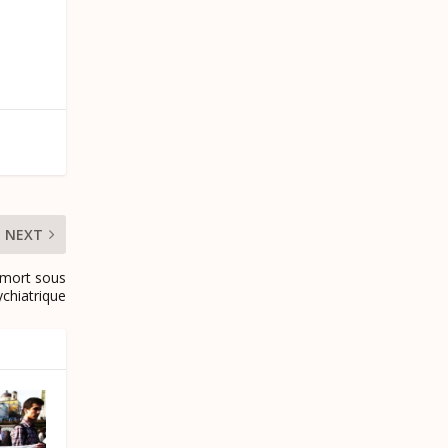
NEXT
t mort sous
sychiatrique