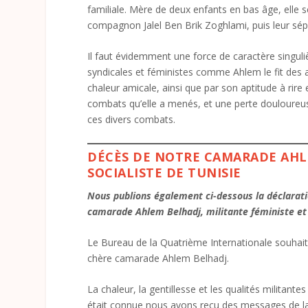
familiale. Mère de deux enfants en bas âge, elle s
compagnon Jalel Ben Brik Zoghlami, puis leur sép
Il faut évidemment une force de caractère singuli
syndicales et féministes comme Ahlem le fit des ann
chaleur amicale, ainsi que par son aptitude à rire
combats qu’elle a menés, et une perte douloureus
ces divers combats.
DÉCÈS DE NOTRE CAMARADE AHLE
SOCIALISTE DE TUNISIE
Nous publions également ci-dessous la déclarati
camarade Ahlem Belhadj, militante féministe et s
Le Bureau de la Quatrième Internationale souhait
chère camarade Ahlem Belhadj.
La chaleur, la gentillesse et les qualités militant
était connue nous avons reçu des messages de la Fr