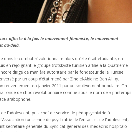
mars affecte à la fois le mouvement féministe, le mouvement
et au-delà.
dans le combat révolutionnaire alors qu’elle était étudiante, en
uis en rejoignant le groupe trotskyste tunisien affilié à la Quatrième
encore dirigé de manière autoritaire par le fondateur de la Tunisie
enversé par un coup d’état mené par Zine el-Abidine Ben Ali, qui
son renversement en janvier 2011 par un soulèvement populaire. On
ncha l’onde de choc révolutionnaire connue sous le nom de « printemps
space arabophone.
 de l’adolescent, puis chef de service de pédopsychiatrie à
’Association tunisienne de psychiatrie de l’enfant et de l’adolescent,
nt secrétaire générale du Syndicat général des médecins hospitalo-