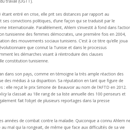
 du travail (UGTT).
étant entré en crise, elle prit ses distances par rapport au
ses convictions politiques, d’une façon qui se traduisit par le
me Internationale. Parallèlement, Ahlem s’investit à fond dans l’actio
ation tunisienne des femmes démocrates, une première fois en 2004,
ation des mouvements sociaux tunisiens. C’est à ce titre qu’elle joua
évolutionnaire que connut la Tunisie et dans le processus
tamment les démarches visant à réintroduire des clauses
le constitution tunisienne.
plan dans son pays, comme en témoigne la très ample réaction des
que des médias à sa disparition. Sa réputation en tant que figure de
s : elle reçut le prix Simone de Beauvoir au nom de l’AFTD en 2012.
licy
la classait au 18e rang de sa liste annuelle des 100 penseurs et
galement fait l’objet de plusieurs reportages dans la presse
es années de combat contre la maladie. Quiconque a connu Ahlem n
au mal qui la rongeait, de même que face aux difficultés de sa vie