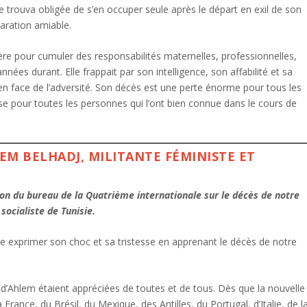
e trouva obligée de s’en occuper seule après le départ en exil de son
aration amiable.
ère pour cumuler des responsabilités maternelles, professionnelles,
ées durant. Elle frappait par son intelligence, son affabilité et sa
 en face de l’adversité. Son décès est une perte énorme pour tous les
e pour toutes les personnes qui l’ont bien connue dans le cours de
M BELHADJ, MILITANTE FÉMINISTE ET
on du bureau de la Quatrième internationale sur le décès de notre
ocialiste de Tunisie.
e exprimer son choc et sa tristesse en apprenant le décès de notre
es d’Ahlem étaient appréciées de toutes et de tous. Dès que la nouvelle
ance, du Brésil, du Mexique, des Antilles, du Portugal, d’Italie, de l