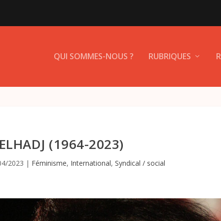
QUI SOMMES-NOUS ?
RUBRIQUES
R
ELHADJ (1964-2023)
04/2023
|
Féminisme
,
International
,
Syndical / social