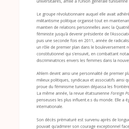
universitaires, affilié à l’Union générale tunisienne
Le groupe révolutionnaire auquel elle avait adhéré 
militantisme politique organisé tout en maintenant 
maintien de relations personnelles avec la Quatriè
féministe jusqu’à devenir présidente de l’Associ
puis une seconde fois en 2011, année de radicalis
un rôle de premier plan dans le bouleversement r
constitutionnel qui s’ensuivit, en combattant no
discriminatrices envers les femmes dans la nouvel
Ahlem devint ainsi une personnalité de premier 
milieux politiques, syndicaux et associatifs ainsi 
proue du féminisme tunisien dépassa les frontière
La même année, la revue étatsunienne
Foreign Po
penseuses les plus influent.e.s du monde. Elle a é
internationale.
Son décès prématuré est survenu après de longu
pouvait qu’admirer son courage exceptionnel face 