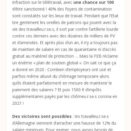
infraction sur le télétravail, avec
une chance sur 100
d’être sanctionné ! 40% des foyers de contamination
sont constatés sur les lieux de travail. Pendant que l’Etat
tire gentiment les oreilles de patrons qui jouent avec la
vie des travailleu.r.se.s, il sort par contre l’artillerie lourde
contre ces derniers avec des dizaines de milliers de PV
et d’amendes. Et après plus d’un an, il n’y a toujours pas
de maintien de salaire en cas de quarantaine ni d’accès
gratuit au matériel de protection … Mais la FEB réclame
un énième « plan de soutien global ». On sait ce que ça
a donné en 2020 : Combien d’employeurs ont usé et
parfois même abusé du chômage temporaire alors
qu’ils étaient parfaitement en mesure de maintenir le
paiement des salaires ? Et puis 1500 € d’impôts
supplémentaires payés par les chômeu.r.se.s corona en
2021 !
Des victoires sont possibles
: les travailleu.r.se.s
d’Allemagne viennent d’arracher une hausse de 12% du
salaire minimum. Pour gagner, nous avons besoin de