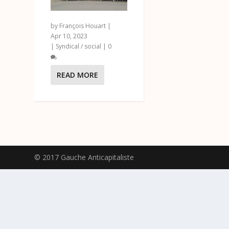
by
François Houart
|
Apr 10, 2023
|
Syndical / social
|
0
READ MORE
© 2017 Gauche Anticapitaliste