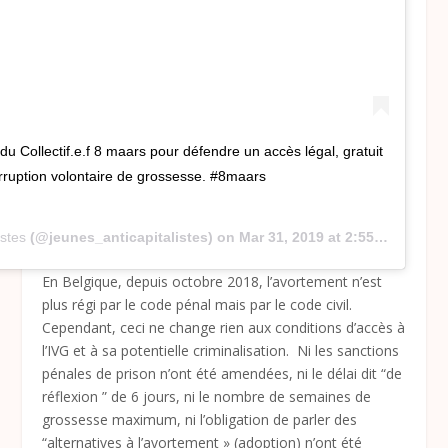
u Collectif.e.f 8 maars pour défendre un accès légal, gratuit
terruption volontaire de grossesse. #8maars
istes
(@jeunes_anticapitalistes) on
Mar 31, 2019 at 2:55pm PDT
En Belgique, depuis octobre 2018, l’avortement n’est
plus régi par le code pénal mais par le code civil.
Cependant, ceci ne change rien aux conditions d’accès à
l’IVG et à sa potentielle criminalisation. Ni les sanctions
pénales de prison n’ont été amendées, ni le délai dit “de
réflexion ” de 6 jours, ni le nombre de semaines de
grossesse maximum, ni l’obligation de parler des
“alternatives à l’avortement » (adoption) n’ont été