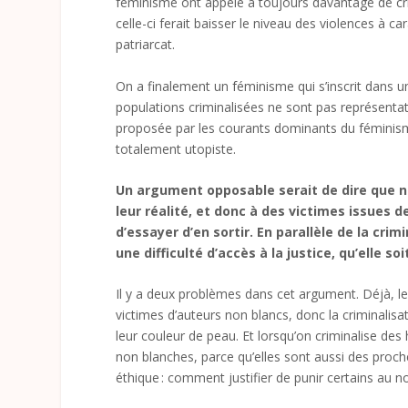
féminisme ont appelé à toujours davantage de cr
celle-ci ferait baisser le niveau des violences à c
patriarcat.
On a finalement un féminisme qui s’inscrit dans u
populations criminalisées ne sont pas représentat
proposée par les courants dominants du féminisme 
totalement utopiste.
Un argument opposable serait de dire que 
leur réalité, et donc à des victimes issues d
d’essayer d’en sortir. En parallèle de la crim
une difficulté d’accès à la justice, qu’elle so
Il y a deux problèmes dans cet argument. Déjà, l
victimes d’auteurs non blancs, donc la criminalis
leur couleur de peau. Et lorsqu’on criminalise de
non blanches, parce qu’elles sont aussi des proc
éthique : comment justifier de punir certains au n