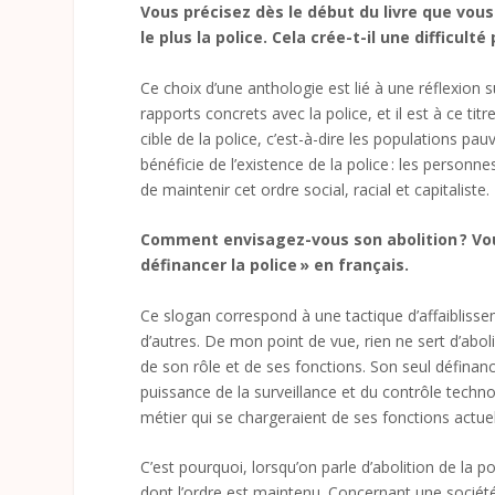
Vous précisez dès le début du livre que vous
le plus la police. Cela crée-t-il une difficul
Ce choix d’une anthologie est lié à une réflexion s
rapports concrets avec la police, et il est à ce ti
cible de la police, c’est-à-dire les populations pa
bénéficie de l’existence de la police : les personne
de maintenir cet ordre social, racial et capitaliste.
Comment envisagez-vous son abolition ? Vo
définancer la police » en français.
Ce slogan correspond à une tactique d’affaiblissem
d’autres. De mon point de vue, rien ne sert d’abolir
de son rôle et de ses fonctions. Son seul défin
puissance de la surveillance et du contrôle tech
métier qui se chargeraient de ses fonctions actuel
C’est pourquoi, lorsqu’on parle d’abolition de la po
dont l’ordre est maintenu. Concernant une société 