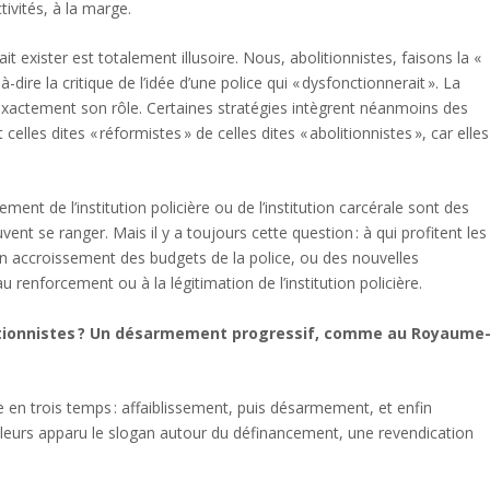
tivités, à la marge.
it exister est totalement illusoire. Nous, abolitionnistes, faisons la «
t-à-dire la critique de l’idée d’une police qui « dysfonctionnerait ». La
 exactement son rôle. Certaines stratégies intègrent néanmoins des
lles dites « réformistes » de celles dites « abolitionnistes », car elles
ment de l’institution policière ou de l’institution carcérale sont des
vent se ranger. Mais il y a toujours cette question : à qui profitent les
un accroissement des budgets de la police, ou des nouvelles
u renforcement ou à la légitimation de l’institution policière.
itionnistes ? Un désarmement progressif, comme au Royaume
e en trois temps : affaiblissement, puis désarmement, et enfin
illeurs apparu le slogan autour du définancement, une revendication