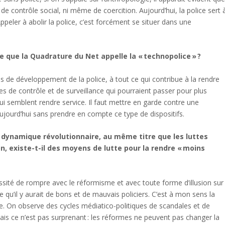
de contrôle social, ni même de coercition. Aujourd’hui, la police sert 
 Appeler à abolir la police, c’est forcément se situer dans une
que la Quadrature du Net appelle la « technopolice » ?
es de développement de la police, à tout ce qui contribue à la rendre
 de contrôle et de surveillance qui pourraient passer pour plus
ui semblent rendre service. Il faut mettre en garde contre une
 aujourd’hui sans prendre en compte ce type de dispositifs.
e dynamique révolutionnaire, au même titre que les luttes
on, existe-t-il des moyens de lutte pour la rendre « moins
essité de rompre avec le réformisme et avec toute forme d’illusion sur
ée qu’il y aurait de bons et de mauvais policiers. C’est à mon sens la
ice. On observe des cycles médiatico-politiques de scandales et de
ais ce n’est pas surprenant : les réformes ne peuvent pas changer la