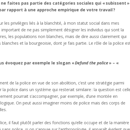
 ne faites pas partie des catégories sociales qui « subissent »
té par rapport à une approche empirique de votre travail ?
ur les privilèges liés à la blanchité, à mon statut social dans mes
tre important de ne pas simplement désigner les individus qui sont la
uvres, les populations non blanches, mais de dire aussi clairement qui
s blanches et la bourgeoisie, dont je fais partie. Le rôle de la police es
us évoquez par exemple le slogan «
Defund the police
» – «
ent de la police en vue de son abolition, c’est une stratégie parmi
 la police dans un système qui resterait similaire : la question est cell
ancement pourrait s’accompagner, par exemple, d’une montée en
nologique. On peut aussi imaginer moins de police mais des corps de
les.
lice, il faut plutôt parler des fonctions qu’elle occupe et de la manière
sans police, si on s’appuie sur l’anthropologie, il apparaît évident qu