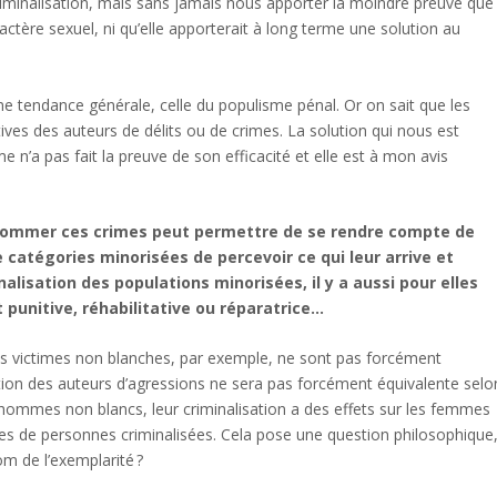
iminalisation, mais sans jamais nous apporter la moindre preuve que
aractère sexuel, ni qu’elle apporterait à long terme une solution au
ne tendance générale, celle du populisme pénal. Or on sait que les
ives des auteurs de délits ou de crimes. La solution qui nous est
n’a pas fait la preuve de son efficacité et elle est à mon avis
nommer ces crimes peut permettre de se rendre compte de
e catégories minorisées de percevoir ce qui leur arrive et
inalisation des populations minorisées, il y a aussi pour elles
it punitive, réhabilitative ou réparatrice…
es victimes non blanches, par exemple, ne sont pas forcément
ation des auteurs d’agressions ne sera pas forcément équivalente selo
s hommes non blancs, leur criminalisation a des effets sur les femmes
hes de personnes criminalisées. Cela pose une question philosophique
om de l’exemplarité ?