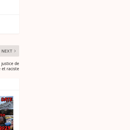
NEXT
 justice de
 et raciste