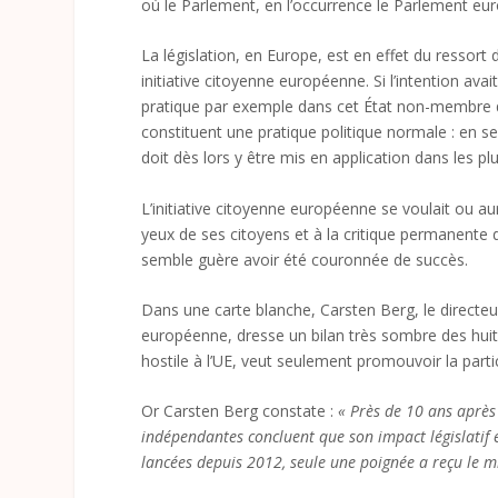
où le Parlement, en l’occurrence le Parlement europ
La législation, en Europe, est en effet du ressort
initiative citoyenne européenne. Si l’intention ava
pratique par exemple dans cet État non-membre q
constituent une pratique politique normale : en s
doit dès lors y être mis en application dans les plu
L’initiative citoyenne européenne se voulait ou au
yeux de ses citoyens et à la critique permanente d
semble guère avoir été couronnée de succès.
Dans une carte blanche, Carsten Berg, le directe
européenne, dresse un bilan très sombre des huit 
hostile à l’UE, veut seulement promouvoir la parti
Or Carsten Berg constate :
« Près de 10 ans après l
indépendantes concluent que son impact législatif e
lancées depuis 2012, seule une poignée a reçu le mi