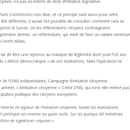
éen, n’a pas lui-même de droit d’initiative législative.
 d’une Commission non élue, et ce principe vaut aussi pour cette
it été différente, il aurait été possible de consulter comment cela se
u’est la Suisse, où les référendums citoyens contraignants
eptembre dernier, un référendum, qui vient de fixer un salaire minimu
s brefs délais.
rait dû être une réponse au manque de légitimité dont jouit l’UE aux
u « déficit démocratique » de ses institutions. Mais l’opération ne
ur de l’ONG indépendante, Campagne d’initiative citoyenne
années « d’initiative citoyenne ». Cette ONG, qui n’est elle-même pas
cipation politique des citoyens européens.
’entrée en vigueur de l’initiative citoyenne, toutes les évaluations
t politique est minime ou quasi nulle. Sur les quelque 80 initiatives
llion de signatures requises »
.