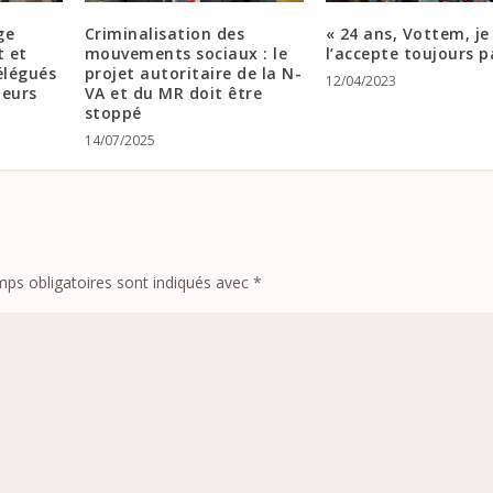
ge
Criminalisation des
« 24 ans, Vottem, je
t et
mouvements sociaux : le
l’accepte toujours pa
élégués
projet autoritaire de la N-
12/04/2023
leurs
VA et du MR doit être
stoppé
14/07/2025
ps obligatoires sont indiqués avec
*