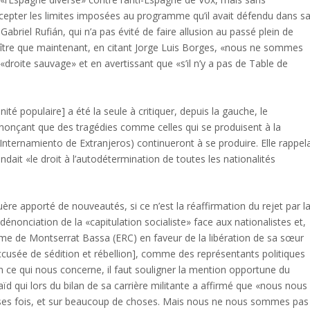
ccepter les limites imposées au programme qu’il avait défendu dans s
abriel Rufián, qui n’a pas évité de faire allusion au passé plein de
ître que maintenant, en citant Jorge Luis Borges, «nous ne sommes
«droite sauvage» et en avertissant que «s’il n’y a pas de Table de
ité populaire] a été la seule à critiquer, depuis la gauche, le
onçant que des tragédies comme celles qui se produisent à la
 Internamiento de Extranjeros) continueront à se produire. Elle rappel
dait «le droit à l’autodétermination de toutes les nationalités
e apporté de nouveautés, si ce n’est la réaffirmation du rejet par l
 dénonciation de la «capitulation socialiste» face aux nationalistes et,
time de Montserrat Bassa (ERC) en faveur de la libération de sa sœur
usée de sédition et rébellion], comme des représentants politiques
En ce qui nous concerne, il faut souligner la mention opportune du
d qui lors du bilan de sa carrière militante a affirmé que «nous nous
es fois, et sur beaucoup de choses. Mais nous ne nous sommes pas