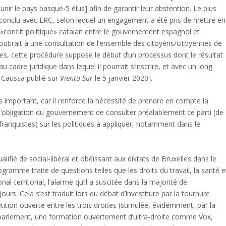
nir le pays basque-5 élus] afin de garantir leur abstention. Le plus
 conclu avec ERC, selon lequel un engagement a été pris de mettre en
 «conflit politique» catalan entre le gouvernement espagnol et
outirait à une consultation de l’ensemble des citoyens/citoyennes de
es, cette procédure suppose le début d’un processus dont le résultat
u cadre juridique dans lequel il pourrait s’inscrire, et avec un long
tí Caussa publié sur
Viento Sur
le 5 janvier 2020].
important, car il renforce la nécessité de prendre en compte la
blit l’obligation du gouvernement de consulter préalablement ce parti (de
 franquistes) sur les politiques à appliquer, notamment dans le
lifié de social-libéral et obéissant aux diktats de Bruxelles dans le
amme traite de questions telles que les droits du travail, la santé e
al-territorial, l’alarme qu’il a suscitée dans la majorité de
ours. Cela s’est traduit lors du débat d’investiture par la tournure
tion ouverte entre les trois droites (stimulée, évidemment, par la
e parlement, une formation ouvertement d’ultra-droite comme Vox,