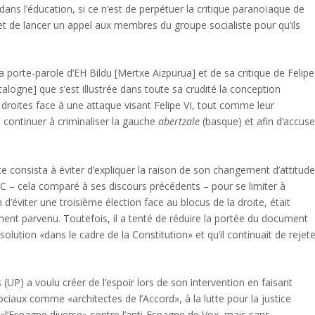
ans l’éducation, si ce n’est de perpétuer la critique paranoïaque de
et de lancer un appel aux membres du groupe socialiste pour qu’ils
la porte-parole d’EH Bildu [Mertxe Aizpurua] et de sa critique de Felipe
alogne] que s’est illustrée dans toute sa crudité la conception
es droites face à une attaque visant Felipe VI, tout comme leur
e continuer à criminaliser la gauche
abertzale
(basque) et afin d’accuse
te consista à éviter d’expliquer la raison de son changement d’attitude
’ERC – cela comparé à ses discours précédents – pour se limiter à
in d’éviter une troisième élection face au blocus de la droite, était
ement parvenu. Toutefois, il a tenté de réduire la portée du document
solution «dans le cadre de la Constitution» et qu’il continuait de rejet
 (UP) a voulu créer de l’espoir lors de son intervention en faisant
ux comme «architectes de l’Accord», à la lutte pour la justice
 «l’Espagne diverse» contre l’anti-Espagne de Vox, mais sans