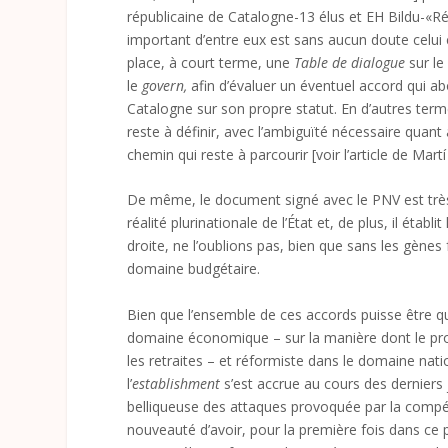
républicaine de Catalogne-13 élus et EH Bildu-«Réu
important d’entre eux est sans aucun doute celui
place, à court terme, une
Table de dialogue
sur le
le
govern,
afin d’évaluer un éventuel accord qui ab
Catalogne sur son propre statut. En d’autres term
reste à définir, avec l’ambiguïté nécessaire quant a
chemin qui reste à parcourir [voir l’article de Mar
De même, le document signé avec le PNV est très 
réalité plurinationale de l’État et, de plus, il éta
droite, ne l’oublions pas, bien que sans les gènes
domaine budgétaire.
Bien que l’ensemble de ces accords puisse être qua
domaine économique – sur la manière dont le progr
les retraites – et réformiste dans le domaine nation
l’
establishment
s’est accrue au cours des derniers j
belliqueuse des attaques provoquée par la compéti
nouveauté d’avoir, pour la première fois dans c