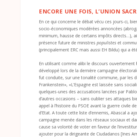
ENCORE UNE FOIS, L’UNION SACR
En ce qui concerne le débat vécu ces jours-ci, bi
socio-économiques modérées annoncées (abrogatio
minimum, hausse de certains impôts directs…), ain
présence future de ministres
populistes
et
commun
(principalement ERC mais aussi EH Bildu) qui a été l
En utilisant comme alibi le discours ouvertement
développé lors de la dernière campagne électorale, 
fut conduite, sur une tonalité commune, par les 
Frankenstein», «L’Espagne est laissée sans socialis
quelques-unes des accusations lancées par Pablo 
d’autres occasions – sans oublier ses attaques bie
appel à l’histoire du PSOE avant la guerre civile
d’Etat. A toute cette liste d’ennemis, Abascal a a
campagne menée dans les réseaux sociaux et dans sa
cause sa volonté de voter en faveur de l’investitu
ajouter pour la dirigeante de Ciudadanos [Ines Ar