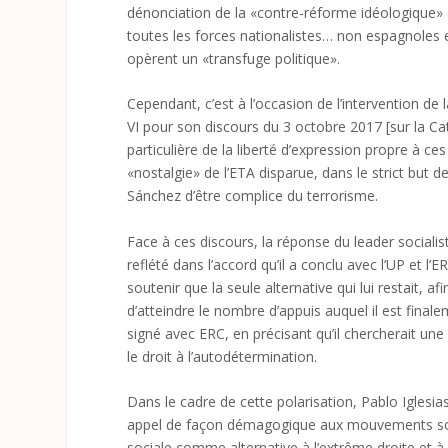
dénonciation de la «contre-réforme idéologique» d
toutes les forces nationalistes… non espagnoles 
opèrent un «transfuge politique».
Cependant, c’est à l’occasion de l’intervention de 
VI pour son discours du 3 octobre 2017 [sur la Cat
particulière de la liberté d’expression propre à c
«nostalgie» de l’ETA disparue, dans le strict but d
Sánchez d’être complice du terrorisme.
Face à ces discours, la réponse du leader socialis
reflété dans l’accord qu’il a conclu avec l’UP et l
soutenir que la seule alternative qui lui restait, af
d’atteindre le nombre d’appuis auquel il est final
signé avec ERC, en précisant qu’il chercherait une 
le droit à l’autodétermination.
Dans le cadre de cette polarisation, Pablo Iglesias
appel de façon démagogique aux mouvements socia
sociale comme alternative à l’extrême droite et à