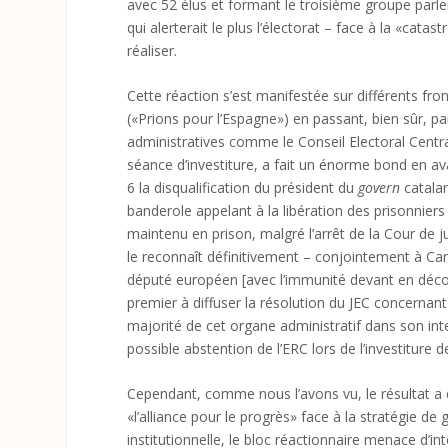
avec 52 élus et formant le troisième groupe parl
qui alerterait le plus l’électorat – face à la «cat
réaliser.
Cette réaction s’est manifestée sur différents fro
(«Prions pour l’Espagne») en passant, bien sûr, pa
administratives comme le Conseil Electoral Centra
séance d’investiture, a fait un énorme bond en a
6 la disqualification du président du
govern
catala
banderole appelant à la libération des prisonniers 
maintenu en prison, malgré l’arrêt de la Cour de 
le reconnaît définitivement – conjointement à Ca
député européen [avec l’immunité devant en découle
premier à diffuser la résolution du JEC concernant
majorité de cet organe administratif dans son int
possible abstention de l’ERC lors de l’investiture 
Cependant, comme nous l’avons vu, le résultat a ét
«l’alliance pour le progrès» face à la stratégie de 
institutionnelle, le bloc réactionnaire menace d’i