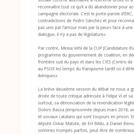
reconnaître tout ce qu’il a dû abandonner pour a
campagne électorale. C’est le porte-parole d’ERC, G
contradictions de Pedro Sánchez et pour reconna
pas unis par l’amour mais par la peur» face à une 
dialogue, il n’y a pas de législature».
Par contre, Mireia Vehí de la CUP [Candidature d’un
programme du gouvernement de coalition, en dén
frontière sud du pays et dans les CIES (Centro de
au PSOE les temps du franquisme tardif où il défen
ibériques».
La brève deuxième session du débat ne nous a guèr
droite de toute critique adressée à Felipe VI et sa
surtout, sa dénonciation de la revendication légi
Dolors Bassa [emprisonnée depuis mars 2018, acc
et sociaux catalans qui sont toujours en prison. 
député Oskar Matute, de EH Bildu, à Daniel Bensaï
sommes trompés parfois, peut-être de nombreus