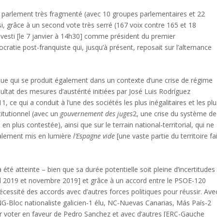
n parlement très fragmenté (avec 10 groupes parlementaires et 22
si, grâce à un second vote très serré (167 voix contre 165 et 18
nvesti [le 7 janvier à 14h30] comme président du premier
cratie post-franquiste qui, jusqu’à présent, reposait sur l’alternance
ique qui se produit également dans un contexte d’une crise de régime
ltat des mesures d’austérité initiées par José Luis Rodríguez
 ce qui a conduit à l’une des sociétés les plus inégalitaires et les plu
stitutionnel (avec un
gouvernement des juges
2
, une crise du système de
n plus contestée), ainsi que sur le terrain national-territorial, qui ne
galement mis en lumière
l’Espagne vide
[une vaste partie du territoire fa
é atteinte – bien que sa durée potentielle soit pleine d’incertitudes
ril 2019 et novembre 2019] et grâce à un accord entre le PSOE-120
nécessité des accords avec d’autres forces politiques pour réussir. Ave
NG-Bloc nationaliste galicien-1 élu, NC-Nuevas Canarias, Más País-2
ur voter en faveur de Pedro Sanchez et avec d’autres [ERC-Gauche