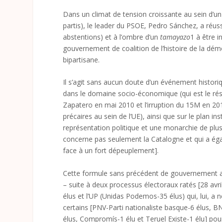
Dans un climat de tension croissante au sein d’u
partis), le leader du PSOE, Pedro Sánchez, a réus
abstentions) et à l’ombre d’un
tamayazo
1
à être i
gouvernement de coalition de l’histoire de la démo
bipartisane.
Il s’agit sans aucun doute d’un événement histor
dans le domaine socio-économique (qui est le résu
Zapatero en mai 2010 et l’irruption du 15M en 2011,
précaires au sein de l’UE), ainsi que sur le plan in
représentation politique et une monarchie de plus e
concerne pas seulement la Catalogne et qui a é
face à un fort dépeuplement].
Cette formule sans précédent de gouvernement a ét
– suite à deux processus électoraux ratés [28 av
élus et l’UP (Unidas Podemos-35 élus) qui, lui, a 
certains [PNV-Parti nationaliste basque-6 élus, B
élus, Compromís-1 élu et Teruel Existe-1 élu] po