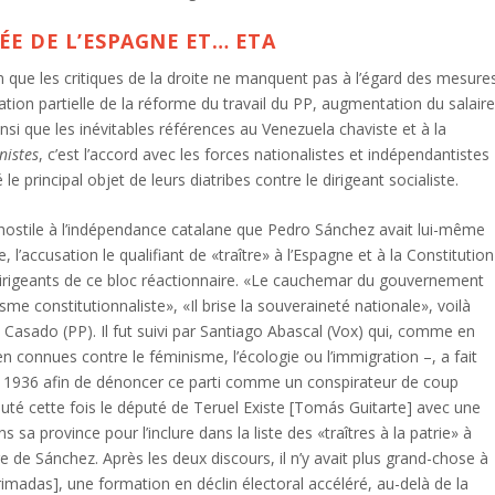
ÉE DE L’ESPAGNE ET… ETA
en que les critiques de la droite ne manquent pas à l’égard des mesure
n partielle de la réforme du travail du PP, augmentation du salair
si que les inévitables références au Venezuela chaviste et à la
istes
, c’est l’accord avec les forces nationalistes et indépendantistes
e principal objet de leurs diatribes contre le dirigeant socialiste.
 hostile à l’indépendance catalane que Pedro Sánchez avait lui-même
l’accusation le qualifiant de «traître» à l’Espagne et à la Constitution
dirigeants de ce bloc réactionnaire. «Le cauchemar du gouvernement
me constitutionnaliste», «Il brise la souveraineté nationale», voilà
Casado (PP). Il fut suivi par Santiago Abascal (Vox) qui, comme en
n connues contre le féminisme, l’écologie ou l’immigration –, a fait
 de 1936 afin de dénoncer ce parti comme un conspirateur de coup
jouté cette fois le député de Teruel Existe [Tomás Guitarte] avec une
 province pour l’inclure dans la liste des «traîtres à la patrie» à
re de Sánchez. Après les deux discours, il n’y avait plus grand-chose à
rimadas], une formation en déclin électoral accéléré, au-delà de la