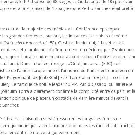
ementaire; le PP dispose de 88 sièges et Ciudadanos de 10) pour voir
astrophe» et à la «trahison de l’Espagne» que Pedro Sánchez était prêt à
nts: celui de la majorité des médias à la Conférence épiscopale
r les grandes firmes et, surtout, les instances judiciaires et même
l (
Junta electoral central
-JEC). C’est ce dernier qui, à la veille de la
vant dans cette ambiance d’affrontement, en décidant par 7 voix contr
n, Joaquim Torra (condamné pour avoir désobéi à l’ordre de retirer un
catalans). Dans la foulée, il exige qu’Oriol Junqueras (ERC) soit
justice de l’Union européenne et l’annonce du Parlement européen qui
rles Puigdemont [de JuntsXCat] et à Toni Comín [de JxSi] – comme
r]. Le fait que ce soit le leader du PP, Pablo Casado, qui ait été le
 Joaquim Torra a clairement confirmé la complicité entre ce parti et l
ention politique de placer un obstacle de dernière minute devant la
de Sanchez.
é inverse, puisqu’il a servi à resserrer les rangs des forces de
guerre juridique que, avec la mobilisation dans les rues et l’obstruction
ntensifier contre le nouveau gouvernement.