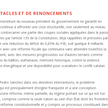
BSTACLES ET DE RENONCEMENTS
investiture du nouveau président du gouvernement ne garantit en
continue à affronter une crise structurelle, non seulement au niveau
s à contrecarrer une partie des coupes sociales appliquées dans le pass
es par l’article 135 de la Constitution, déjà rappelées et précisées pa
une réduction du déficit de 0,65% du PIB, soit quelque 8 milliards
r avec une réforme fiscale qui continuera sans atteindre toutefois la
ent, avec des mesures progressistes sur d’autres terrains comme
a loi du bâillon, euthanasie, mémoire historique, contre la violence
n énergétique et une disponibilité pour «canaliser» le conflit catalan
Pedro Sánchez dans ses dernières interventions, le problème
qui est principalement d’origine franquiste et a une conception
u’une réforme, même partielle, du régime portant sur ce qui est l’un
, comprise comme la seule nation au sein d’un État dont les frontière
a réforme constitutionnelle et y compris un processus constituant dan