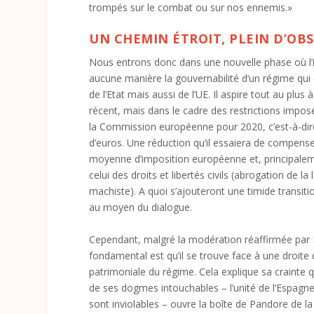
trompés sur le combat ou sur nos ennemis.»
UN CHEMIN ÉTROIT, PLEIN D’O
Nous entrons donc dans une nouvelle phase où l’
aucune manière la gouvernabilité d’un régime qui 
de l’Etat mais aussi de l’UE. Il aspire tout au plu
récent, mais dans le cadre des restrictions imposé
la Commission européenne pour 2020, c’est-à-dire 
d’euros. Une réduction qu’il essaiera de compense
moyenne d’imposition européenne et, principalem
celui des droits et libertés civils (abrogation de l
machiste). A quoi s’ajouteront une timide transitio
au moyen du dialogue.
Cependant, malgré la modération réaffirmée par 
fondamental est qu’il se trouve face à une droite 
patrimoniale du régime. Cela explique sa crainte q
de ses dogmes intouchables – l’unité de l’Espagne
sont inviolables – ouvre la boîte de Pandore de l