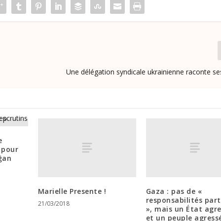
Une délégation syndicale ukrainienne raconte s
e
 pour
ğan
Marielle Presente !
Gaza : pas de «
responsabilités par
21/03/2018
», mais un État agr
et un peuple agress