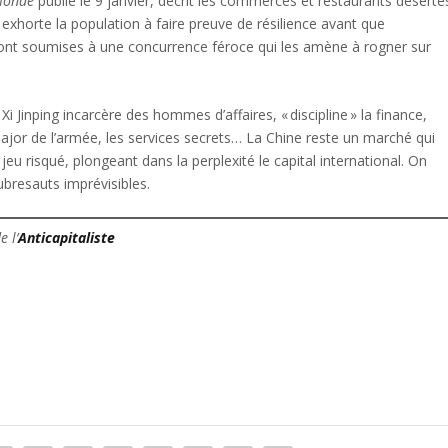
onde
publié le 9 janvier, décrit les commerces et restaurants déserté
ng exhorte la population à faire preuve de résilience avant que
sont soumises à une concurrence féroce qui les amène à rogner sur
 Jinping incarcère des hommes d’affaires, « discipline » la finance,
-major de l’armée, les services secrets… La Chine reste un marché qui
jeu risqué, plongeant dans la perplexité le capital international. On
ubresauts imprévisibles.
e l’
Anticapitaliste