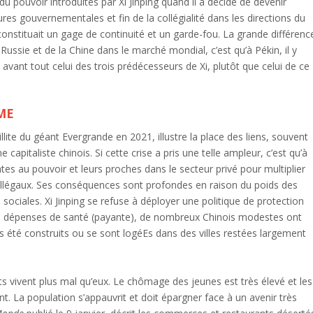
du pouvoir introduites par Xi Jinping quand il a décidé de devenir
ures gouvernementales et fin de la collégialité dans les directions du
 constituait un gage de continuité et un garde-fou. La grande différenc
 Russie et de la Chine dans le marché mondial, c’est qu’à Pékin, il y
t avant tout celui des trois prédécesseurs de Xi, plutôt que celui de ce
ME
illite du géant Evergrande en 2021, illustre la place des liens, souvent
e capitaliste chinois. Si cette crise a pris une telle ampleur, c’est qu’à
tes au pouvoir et leurs proches dans le secteur privé pour multiplier
t illégaux. Ses conséquences sont profondes en raison du poids des
ciales. Xi Jinping se refuse à déployer une politique de protection
leurs dépenses de santé (payante), de nombreux Chinois modestes ont
 été construits ou se sont logéEs dans des villes restées largement
ts vivent plus mal qu’eux. Le chômage des jeunes est très élevé et les
t. La population s’appauvrit et doit épargner face à un avenir très