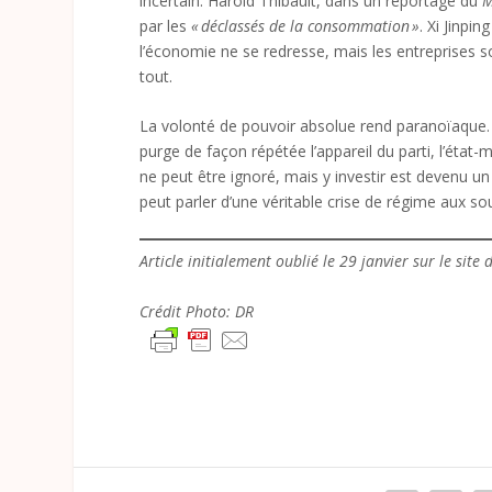
incertain. Harold Thibault, dans un reportage du
M
par les
« déclassés de la consommation »
. Xi Jinpi
l’économie ne se redresse, mais les entreprises 
tout.
La volonté de pouvoir absolue rend paranoïaque. Xi
purge de façon répétée l’appareil du parti, l’état
ne peut être ignoré, mais y investir est devenu un 
peut parler d’une véritable crise de régime aux so
Article initialement oublié le 29 janvier sur le site d
Crédit Photo: DR