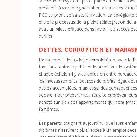
la corruption systémique et par les modifications 
président à vie : marginalisation accrue des struct
PCC au profit de sa seule fraction. La collégialité
entre le processus de la pleine réintégration de la
avait un pilote efficace dans l’avion. Ce succès es
dernier.
DETTES, CORRUPTION ET MARAS
L’éclatement de la « bulle immobilière », avec la fa
familiaux, entre le public et le privé dans le systèm
chaque échelon il y a eu collusion entre bureaucra
les investissements, sources de profits légaux e
dettes accumulées, mais aussi des conséquences so
sociale. Pour préparer leur retraite et prévoir 
acheté sur plan des appartements qui n’ont jamais
fantômes.
Les parents craignent aujourd’hui que leurs enfan
diplômes n’assurent plus l’accès à un emploi décen