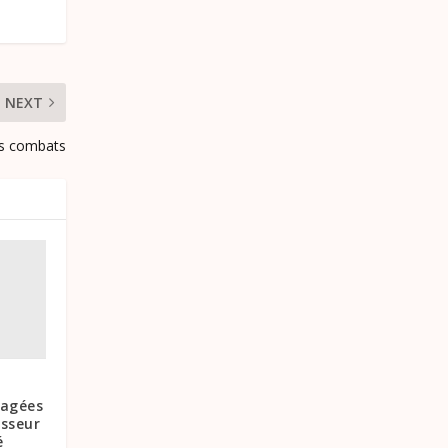
NEXT
es combats
tagées
esseur
é