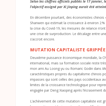
Selon les chiffres officiels publiés le 17 janvier,
l’objectif assigné par Xi Jinping aurait été atte
En décembre pourtant, des économistes chinois « 
Shanwen qui estimait la croissance à environ 2 %
la crise du Covid-19, les mesures de relance n’o
une crise de surproduction. Le décalage entre u
s’accroit encore.
MUTATION CAPITALISTE GRIPPÉE
Deuxième puissance économique mondiale, la Chi
international, mais sa formation sociale reste t
mon ami Au Loong-yu ou Romaric Godin dans
Me
caractéristiques propres du capitalisme chinois 
impasses qui sont celles des pays occidentaux avan
limites de la croissance technologique pour repre
engagée par Deng Xiaoping après l’écrasement du
L’achèvement de cette mutation capitaliste est gri