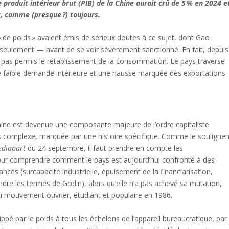
 le produit intérieur brut (PIB) de la Chine aurait crû de 5 % en 2024 e
int, comme (presque ?) toujours.
de poids » avaient émis de sérieux doutes à ce sujet, dont Gao
 seulement — avant de se voir sévèrement sanctionné. En fait, depuis
nt pas permis le rétablissement de la consommation. Le pays traverse
ne faible demande intérieure et une hausse marquée des exportations
ne est devenue une composante majeure de l’ordre capitaliste
rès complexe, marquée par une histoire spécifique. Comme le soulignen
diapart
du 24 septembre, il faut prendre en compte les
pour comprendre comment le pays est aujourd’hui confronté à des
cés (surcapacité industrielle, épuisement de la financiarisation,
ndre les termes de Godin), alors qu’elle n’a pas achevé sa mutation,
 mouvement ouvrier, étudiant et populaire en 1986.
ppé par le poids à tous les échelons de l’appareil bureaucratique, par