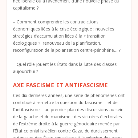
néolibérale ou à l’avènement d’une nouvelle phase du
capitalisme ?
– Comment comprendre les contradictions
économiques liées à la crise écologique : nouvelles
stratégies d’accumulation liées à la « transition
écologiques », renouveau de la planification,
reconfiguration de la polarisation centre-périphérie… ?
– Quel rôle jouent les États dans la lutte des classes
aujourd’hui ?
AXE FASCISME ET ANTIFASCISME
Ces dix dernières années, une série de phénomènes ont
contribué à remettre la question du fascisme – et de
l’antifascisme – au premier plan des discussions au sein
de la gauche et du marxisme : des victoires électorales
de l’extrême droite à la guerre génocidaire menée par
l’État colonial israélien contre Gaza, du durcissement
autoritaire des États capitalistes à l’explosion des actes