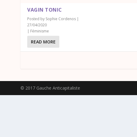
VAGIN TONIC
Posted by
Sophie Cordenos
|
27/04/2020
|
Féminisme
READ MORE
© 2017 Gauche Anticapitaliste