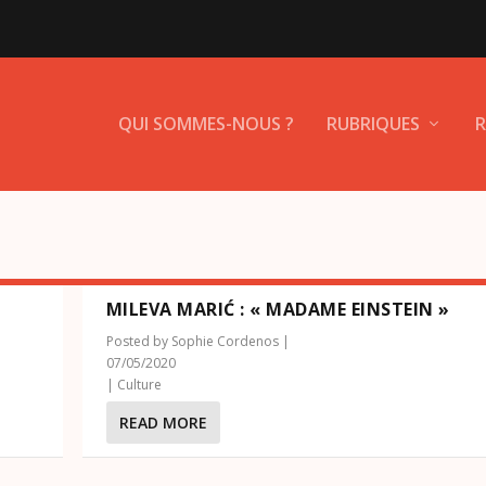
QUI SOMMES-NOUS ?
RUBRIQUES
R
MILEVA MARIĆ : « MADAME EINSTEIN »
Posted by
Sophie Cordenos
|
07/05/2020
|
Culture
READ MORE