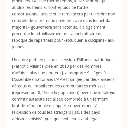
ethniques. Dans le même temps, le MK affirme qu’il
abolira les freins et contrepoids de l’ordre
constitutionnel actuel et le remplacera par un ordre non
contrôlé de suprématie parlementaire dans lequel «la
majorité» gouvernera sans retenue. Il a également
préconisé le rétablissement de l’appel militaire de
l’époque de l’apartheid pour «inculquer la discipline» aux
jeunes.
Un autre parti en pleine ascension, l’Alliance patriotique
[Patriotic Alliance créé en 2013 par des hommes
d’affaires plus que douteux], a remporté 9 sièges à
l’Assemblée nationale. L’AP est dirigée par deux anciens
détenus qui mobilisent les communautés métisses
(représentant 8,2% de la population) avec une idéologie
communautariste racialisée combinée à un ferment
brut de xénophobie qui appelle ouvertement à
l’expulsion de tous les étrangers [issus des pays
africains voisins], quel que soit leur statut légal.