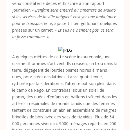
venu constater le décès et l’inscrire à son rapport
journalier. «
L’enfant sera enterré au cimetière de Makao,
si les services de la ville daignent envoyer une ambulance
pour le transporter
», ajoute-t-il ,en griffonant quelques
phrases sur un carnet. «
Et s’ils ne viennent pas, ce sera
la fosse commune
. »
A quelques mètres de cette scène insoutenable, une
dizaine d’hommes s’activent. Ils creusent un trou dans la
terre, dégageant de lourdes pierres noires à mains
nues, pour créer des latrines. La vie quotidienne,
rythmée par la sidération et l’attente bat son plein dans
le camp de Rego. En contrebas, sous un soleil de
plomb, des nuées d’enfants en haillons traînent dans les
artères irrespirables de monde tandis que des femmes
tentent de construire un abri en assemblant de maigres
brindilles de bois avec des sacs de riz vides. Plus de 54
000 personnes vivent ici. 9000 ménages répartis en 250