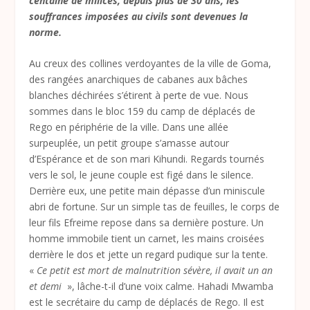
centaine de milices, depuis plus de 30 ans, les
souffrances imposées au civils sont devenues la
norme.
Au creux des collines verdoyantes de la ville de Goma,
des rangées anarchiques de cabanes aux bâches
blanches déchirées s’étirent à perte de vue. Nous
sommes dans le bloc 159 du camp de déplacés de
Rego en périphérie de la ville. Dans une allée
surpeuplée, un petit groupe s’amasse autour
d’Espérance et de son mari Kihundi. Regards tournés
vers le sol, le jeune couple est figé dans le silence.
Derrière eux, une petite main dépasse d’un miniscule
abri de fortune. Sur un simple tas de feuilles, le corps de
leur fils Efreime repose dans sa dernière posture. Un
homme immobile tient un carnet, les mains croisées
derrière le dos et jette un regard pudique sur la tente.
«
Ce petit est mort de malnutrition sévère, il avait un an
et demi
», lâche-t-il d’une voix calme. Hahadi Mwamba
est le secrétaire du camp de déplacés de Rego. Il est