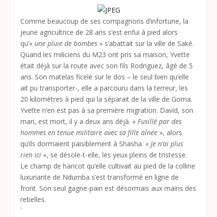
Comme beaucoup de ses compagnons d’infortune, la
jeune agricultrice de 28 ans s’est enfui à pied alors
qu’«
une pluie de bombes
» s’abattait sur la ville de Saké.
Quand les miliciens du M23 ont pris sa maison, Yvette
était déjà sur la route avec son fils Rodriguez, âgé de 5
ans. Son matelas ficelé sur le dos – le seul bien qu’elle
ait pu transporter-, elle a parcouru dans la terreur, les
20 kilomètres à pied qui la séparait de la ville de Goma.
Yvette n’en est pas à sa première migration. David, son
mari, est mort, il y a deux ans déjà. «
Fusillé par des
hommes en tenue militaire avec sa fille aînée
», alors
qu’ils dormaient paisiblement à Shasha. «
Je n’ai plus
rien ici
», se désole-t-elle, les yeux pleins de tristesse.
Le champ de haricot qu’elle cultivait au pied de la colline
luxuriante de Ndumba s’est transformé en ligne de
front. Son seul gagne-pain est désormais aux mains des
rebelles.
`