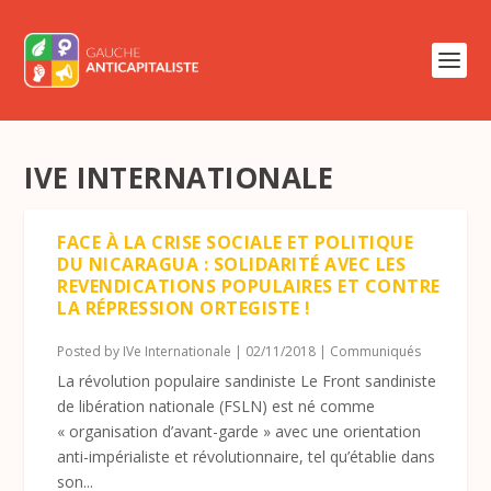
IVE INTERNATIONALE
FACE À LA CRISE SOCIALE ET POLITIQUE
DU NICARAGUA : SOLIDARITÉ AVEC LES
REVENDICATIONS POPULAIRES ET CONTRE
LA RÉPRESSION ORTEGISTE !
Posted by
IVe Internationale
|
02/11/2018
|
Communiqués
La révolution populaire sandiniste Le Front sandiniste
de libération nationale (FSLN) est né comme
« organisation d’avant-garde » avec une orientation
anti-impérialiste et révolutionnaire, tel qu’établie dans
son...